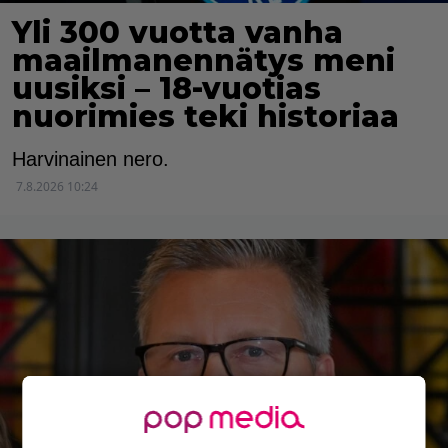
Yli 300 vuotta vanha
maailmanennätys meni
uusiksi – 18-vuotias
nuorimies teki historiaa
Harvinainen nero.
7.8.2026 10:24