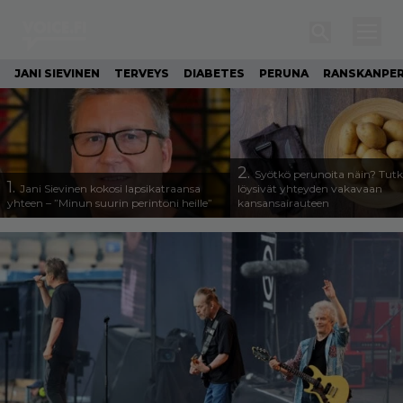
Voice
JANI SIEVINEN
TERVEYS
DIABETES
PERUNA
RANSKANPE
2.
Syötkö perunoita näin? Tutk
1.
Jani Sievinen kokosi lapsikatraansa
löysivät yhteyden vakavaan
yhteen – ”Minun suurin perintöni heille”
kansansairauteen