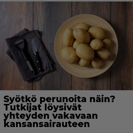
Syötkö perunoita näin?
Tutkijat löysivät
yhteyden vakavaan
kansansairauteen