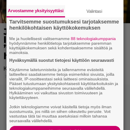
Arvostamme yksityisyyttäsi
Valintasi
Tarvitsemme suostumuksesi tarjotaksemme
henkilökohtaisen käyttökokemuksen
Jani Sievinen kokosi
lapsikatraansa yhteen –
Me ja huolellisesti valitsemamme
88 teknologiakumppania
hyödynnämme henkilötietoja tarjotaksemme paremman
”Minun suurin perintöni
käyttäjäkokemuksen sekä kohdentaaksemme sisältöä ja
mainoksia.
heille”
Hyväksymällä suostut tietojesi käyttöön seuraavasti
Kuvassa nähdään kaikki Janin lapset yhdessä.
Käytämme laitetunnisteita ja tallennamme evästeitä
laitteellesi saadaksemme tietoja esimerkiksi sivuista, joilla
7.8.2026 09:52
vierailit, IP-osoitteestasi sekä laitteesi ominaisuuksista.
Pääset tutustumaan yksityiskohtaisesti käyttötarkoituksiin ja
teknologiakumppaneihimme seuraavalla välilehdellä.
Hylkääminen voi vaikuttaa sivuston toimivuuteen ja
käytettävyyteen.
Jotkin teknologiamme voivat käsitellä tietoja myös ilman
suostumusta, jos niillä on siihen oikeutettu peruste. Voit
vastustaa tätä tai muuttaa asetuksiasi milloin tahansa
seuraavalla välilehdellä.