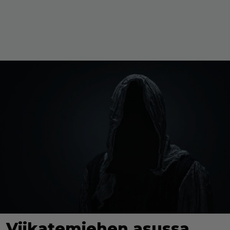
Viikatemiehen asussa