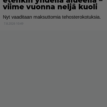
etenkin yhdellä alueella –
viime vuonna neljä kuoli
Nyt vaaditaan maksuttomia tehosterokotuksia.
7.8.2026 10:49