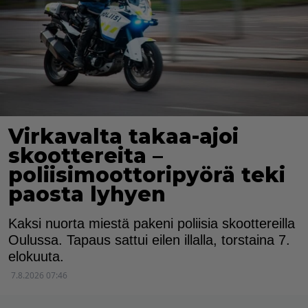
Virkavalta takaa-ajoi
skoottereita –
poliisimoottoripyörä teki
paosta lyhyen
Kaksi nuorta miestä pakeni poliisia skoottereilla
Oulussa. Tapaus sattui eilen illalla, torstaina 7.
elokuuta.
7.8.2026 07:46