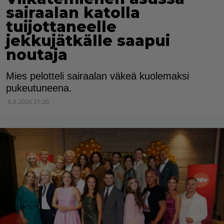
sairaalan katolla
tuijottaneelle
jekkujätkälle saapui
noutaja
Mies pelotteli sairaalan väkeä kuolemaksi
pukeutuneena.
6.8.2026 21:20