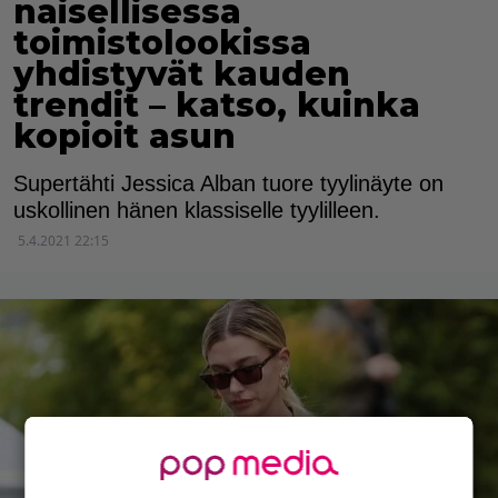
naisellisessa
toimistolookissa
yhdistyvät kauden
trendit – katso, kuinka
kopioit asun
Supertähti Jessica Alban tuore tyylinäyte on
uskollinen hänen klassiselle tyylilleen.
5.4.2021 22:15