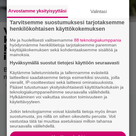
Arvostamme yksityisyyttäsi
Valintasi
Tarvitsemme suostumuksesi tarjotaksemme
Vaate, jolla ratkot kaikki
henkilökohtaisen käyttökokemuksen
kevään asukriisit – katso
Me ja huolellisesti valitsemamme
88 teknologiakumppania
hyödynnämme henkilötietoja tarjotaksemme paremman
Hailey Bieberin lookit ja
käyttäjäkokemuksen sekä kohdentaaksemme sisältöä ja
ihastu uutuuksiin
mainoksia.
Hyväksymällä suostut tietojesi käyttöön seuraavasti
Bleiseri rokkaa tänäkin keväänä. Mutta, miltä
Käytämme laitetunnisteita ja tallennamme evästeitä
näyttää ajankohtaisin malli?
laitteellesi saadaksemme tietoja esimerkiksi sivuista, joilla
vierailit, IP-osoitteestasi sekä laitteesi ominaisuuksista.
14.3.2021 20:45
Pääset tutustumaan yksityiskohtaisesti käyttötarkoituksiin ja
teknologiakumppaneihimme seuraavalla välilehdellä.
Hylkääminen voi vaikuttaa sivuston toimivuuteen ja
käytettävyyteen.
Jotkin teknologiamme voivat käsitellä tietoja myös ilman
suostumusta, jos niillä on siihen oikeutettu peruste. Voit
vastustaa tätä tai muuttaa asetuksiasi milloin tahansa
seuraavalla välilehdellä.