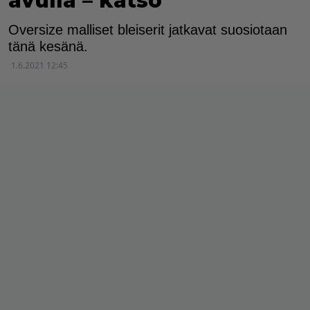
avulla – katso
Oversize malliset bleiserit jatkavat suosiotaan
tänä kesänä.
1.6.2021 12:45