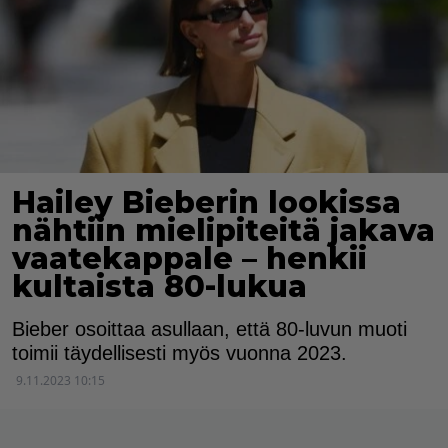
Hailey Bieberin lookissa
nähtiin mielipiteitä jakava
vaatekappale – henkii
kultaista 80-lukua
Bieber osoittaa asullaan, että 80-luvun muoti
toimii täydellisesti myös vuonna 2023.
9.11.2023 10:15