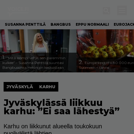
SUSANNA PENTTILÄ
BANGBUS
EPPU NORMAALI
EUROJAC
1.
”Mitä isompi vehje, sen paremmin
2.
kulkee” – Susanna Penttilä suuntasi
Eurojackpotista 80 000 eur
Bangbussinsa Helsingin keskustaan
Suomeen – tänne
JYVÄSKYLÄ
KARHU
Jyväskylässä liikkuu
karhu: ”Ei saa lähestyä”
Karhu on liikkunut alueella toukokuun
puolivälistä lähtien.