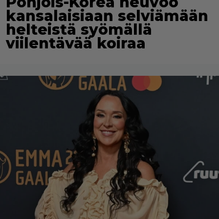
Pohjois-Korea neuvoo
kansalaisiaan selviämään
helteistä syömällä
viilentävää koiraa