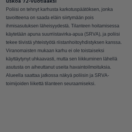
uskoa 72-vuotiaaksi
Poliisi on tehnyt karhusta karkotuspäätöksen, jonka
tavoitteena on saada eläin siirtymään pois
ihmisasutuksen läheisyydestä. Tilanteen hoitamisessa
käytetään apuna suurriistavirka-apua (SRVA), ja poliisi
tekee tiivistä yhteistyötä riistanhoitoyhdistyksen kanssa.
Viranomaisten mukaan karhu ei ole toistaiseksi
käyttäytynyt uhkaavasti, mutta sen liikkuminen lähellä
asutusta on aiheuttanut useita havaintoilmoituksia.
Alueella saattaa jatkossa näkyä poliisin ja SRVA-
toimijoiden liikettä tilanteen seuraamiseksi.