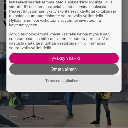
laitteellesi saadaksemme tietoja esimerkiksi sivuista, joilla
kukoistaa – vähäpukeista
vierailit, IP-osoitteestasi sekä laitteesi ominaisuuksista.
Pääset tutustumaan yksityiskohtaisesti käyttötarkoituksiin ja
hempeilyä ja leveitä
teknologiakumppaneihimme seuraavalla välilehdellä.
virnistyksiä laiturilla
Hylkääminen voi vaikuttaa sivuston toimivuuteen ja
käytettävyyteen.
Jotkin teknologiamme voivat käsitellä tietoja myös ilman
suostumusta, jos niillä on siihen oikeutettu peruste. Voit
vastustaa tätä tai muuttaa asetuksiasi milloin tahansa
seuraavalla välilehdellä.
Hyväksyn kaikki
Omat valintani
Tietosuojakäytäntömme