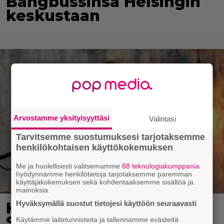
Bangbussinsa Helsingin
keskustaan
Arvostamme yksityisyyttäsi
Valintasi
Tarvitsemme suostumuksesi tarjotaksemme
henkilökohtaisen käyttökokemuksen
Me ja huolellisesti valitsemamme
88 teknologiakumppania
hyödynnämme henkilötietoja tarjotaksemme paremman
käyttäjäkokemuksen sekä kohdentaaksemme sisältöä ja
mainoksia.
Hyväksymällä suostut tietojesi käyttöön seuraavasti
Karita Tykän ja Sami
Saikkosen rakkaus
Käytämme laitetunnisteita ja tallennamme evästeitä