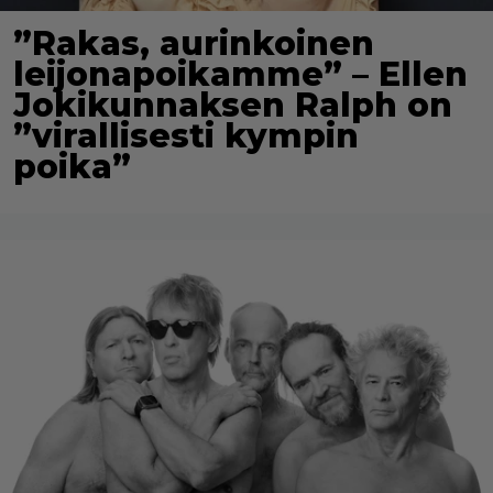
”Rakas, aurinkoinen
leijonapoikamme” – Ellen
Jokikunnaksen Ralph on
”virallisesti kympin
poika”