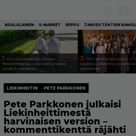
KOULULAINEN
S-MARKET
REPPU
TANSSII TÄHTIEN KANSS
1.
2.
Koululaisille jaetaan ilmaisia
”Että semmonen sirkus” – T
heijastinreppuja – näin voit lunastaa
kilpailijat julkistettiin ja kansall
omasi S-marketista
sanottavaa
LIEKINHEITIN
PETE PARKKONEN
Pete Parkkonen julkaisi
Liekinheittimestä
harvinaisen version –
kommenttikenttä räjähti