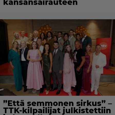
kansansairauteen
”Että semmonen sirkus” –
TTK-kilpailijat julkistettiin