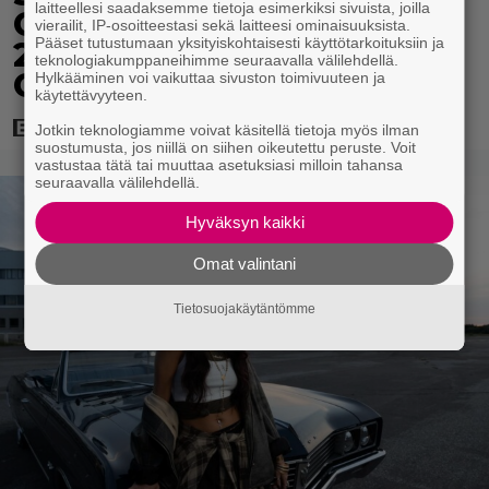
laitteellesi saadaksemme tietoja esimerkiksi sivuista, joilla
Cruisen kaveruus loppui
vierailit, IP-osoitteestasi sekä laitteesi ominaisuuksista.
Pääset tutustumaan yksityiskohtaisesti käyttötarkoituksiin ja
21 vuotta sitten – Syynä
teknologiakumppaneihimme seuraavalla välilehdellä.
Cruisen nolo käytös
Hylkääminen voi vaikuttaa sivuston toimivuuteen ja
käytettävyyteen.
Jotkin teknologiamme voivat käsitellä tietoja myös ilman
suostumusta, jos niillä on siihen oikeutettu peruste. Voit
vastustaa tätä tai muuttaa asetuksiasi milloin tahansa
seuraavalla välilehdellä.
Hyväksyn kaikki
Omat valintani
Tietosuojakäytäntömme