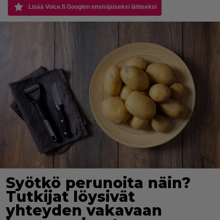
Lisää Voice.fi Googlen ensisijaiseksi lähteeksi
Syötkö perunoita näin?
Tutkijat löysivät
yhteyden vakavaan