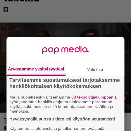
Arvostamme yksityisyyttäsi
Valintasi
Tarvitsemme suostumuksesi tarjotaksemme
henkilökohtaisen käyttökokemuksen
Me ja huolellisesti valitsemamme
88 teknologiakumppania
hyödynnämme henkilötietoja tarjotaksemme paremman
käyttäjäkokemuksen sekä kohdentaaksemme sisältöä ja
mainoksia.
Tänään tv:ssä: Steven
Hyväksymällä suostut tietojesi käyttöön seuraavasti
Spielbergin ja Tom
Käytämme laitetunnisteita ja tallennamme evästeitä