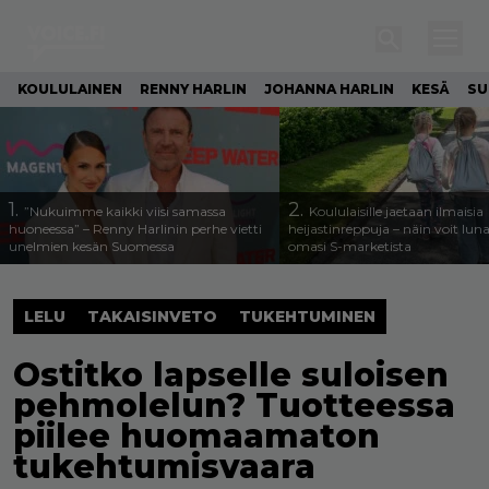
KOULULAINEN
RENNY HARLIN
JOHANNA HARLIN
KESÄ
SU
1.
2.
”Nukuimme kaikki viisi samassa
Koululaisille jaetaan ilmaisia
huoneessa” – Renny Harlinin perhe vietti
heijastinreppuja – näin voit lun
unelmien kesän Suomessa
omasi S-marketista
LELU
TAKAISINVETO
TUKEHTUMINEN
Ostitko lapselle suloisen
pehmolelun? Tuotteessa
piilee huomaamaton
tukehtumisvaara