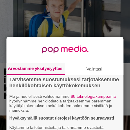
Arvostamme yksityisyyttäsi
Ekaluokkalaisille jaetaan
Valintasi
ilmainen kotiavain –
Tarvitsemme suostumuksesi tarjotaksemme
katso, mistä sen voi
henkilökohtaisen käyttökokemuksen
hakea
Me ja huolellisesti valitsemamme
88 teknologiakumppania
hyödynnämme henkilötietoja tarjotaksemme paremman
käyttäjäkokemuksen sekä kohdentaaksemme sisältöä ja
mainoksia.
Hyväksymällä suostut tietojesi käyttöön seuraavasti
Käytämme laitetunnisteita ja tallennamme evästeitä