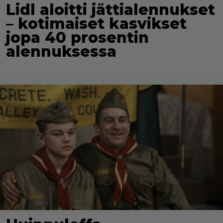
Lidl aloitti jättialennukset
– kotimaiset kasvikset
jopa 40 prosentin
alennuksessa