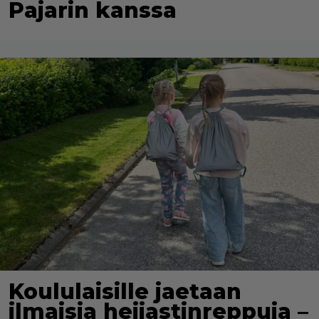
Pajarin kanssa
Koululaisille jaetaan
ilmaisia heijastinreppuja –