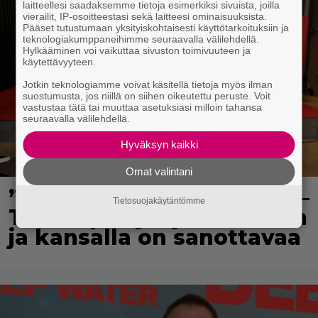
laitteellesi saadaksemme tietoja esimerkiksi sivuista, joilla
vierailit, IP-osoitteestasi sekä laitteesi ominaisuuksista.
Pääset tutustumaan yksityiskohtaisesti käyttötarkoituksiin ja
teknologiakumppaneihimme seuraavalla välilehdellä.
Hylkääminen voi vaikuttaa sivuston toimivuuteen ja
käytettävyyteen.
Jotkin teknologiamme voivat käsitellä tietoja myös ilman
suostumusta, jos niillä on siihen oikeutettu peruste. Voit
vastustaa tätä tai muuttaa asetuksiasi milloin tahansa
seuraavalla välilehdellä.
Hyväksyn kaikki
Omat valintani
”Että semmonen sirkus” –
Tietosuojakäytäntömme
TTK-kilpailijat julkistettiin
ja kansalla on sanottavaa