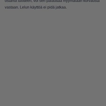
ostanut tuotteen, voi sen palauttaa myymälään korvausta
vastaan. Lelun käyttöä ei pidä jatkaa.