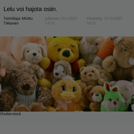
Lelu voi hajota osiin.
Toimittaja:
Minttu
Julkaistu:
25.1.2023
Päivitetty:
10.10.2025
Tikkanen
13:15
10:31
Shutterstock