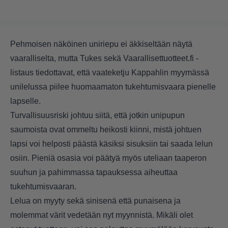
Pehmoisen näköinen uniriepu ei äkkiseltään näytä
vaaralliselta, mutta Tukes sekä Vaarallisettuotteet.fi -
listaus tiedottavat, että vaateketju Kappahlin myymässä
unilelussa piilee huomaamaton tukehtumisvaara pienelle
lapselle.
Turvallisuusriski johtuu siitä, että jotkin unipupun
saumoista ovat ommeltu heikosti kiinni, mistä johtuen
lapsi voi helposti päästä käsiksi sisuksiin tai saada lelun
osiin. Pieniä osasia voi päätyä myös uteliaan taaperon
suuhun ja pahimmassa tapauksessa aiheuttaa
tukehtumisvaaran.
Lelua on myyty sekä sinisenä että punaisena ja
molemmat värit vedetään nyt myynnistä. Mikäli olet