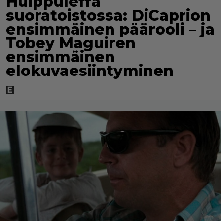
Huippuleffa
suoratoistossa: DiCaprion
ensimmäinen päärooli – ja
Tobey Maguiren
ensimmäinen
elokuvaesiintyminen