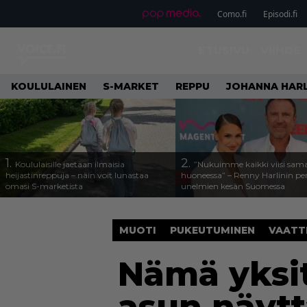
Como.fi
Episodi.fi
ETUSIVU
VIIHDE
KOULULAINEN
S-MARKET
REPPU
JOHANNA HARL
1.
2.
Koululaisille jaetaan ilmaisia
”Nukuimme kaikki viisi sam
heijastinreppuja – näin voit lunastaa
huoneessa” – Renny Harlinin per
omasi S-marketista
unelmien kesän Suomessa
MUOTI
PUKEUTUMINEN
VAATT
Nämä yksit