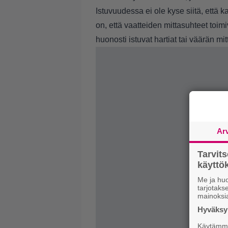
Istuvuudessa ei ole kyse siitä, että k
on, että vaatteiden mittasuhteet toim
huonosti istuvat hartiat tai väärän m
Ar
Tarvit
käytt
Me ja huo
tarjotak
mainoksi
Hyväksym
Käytämme 