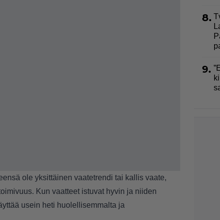
8.
T
L
P
p
9.
”
ki
s
yleensä ole yksittäinen vaatetrendi tai kallis vaate,
imivuus. Kun vaatteet istuvat hyvin ja niiden
äyttää usein heti huolellisemmalta ja