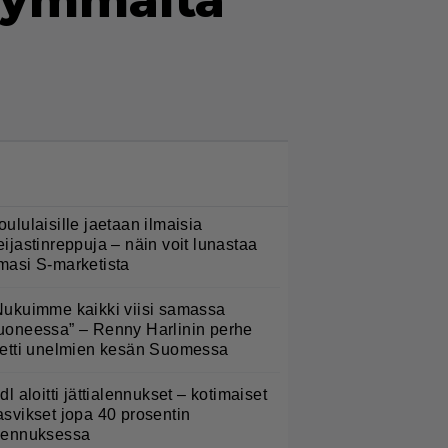
llymmältä
LUETUIMMAT NYT
oululaisille jaetaan ilmaisia
eijastinreppuja – näin voit lunastaa
masi S-marketista
Nukuimme kaikki viisi samassa
uoneessa” – Renny Harlinin perhe
ietti unelmien kesän Suomessa
idl aloitti jättialennukset – kotimaiset
asvikset jopa 40 prosentin
lennuksessa