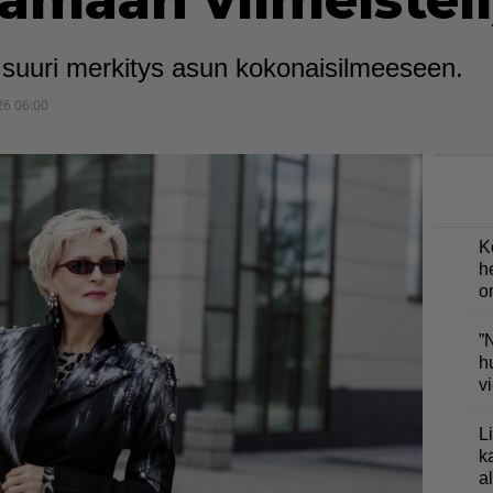
tämään viimeiste
on suuri merkitys asun kokonaisilmeeseen.
26 06:00
K
h
o
”
h
v
L
k
a