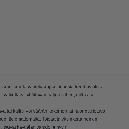
 vaadi suurta vaatekaappia tai uusia trendiostoksia
t vaikuttavat yllättävän paljon siihen, miltä asu
ävä tai kallis, voi väärän kokoinen tai huonosti istuva
olittelemattomalta. Toisaalta yksinkertainenkin
t istuvat käyttäjän vartalolle hyvin.