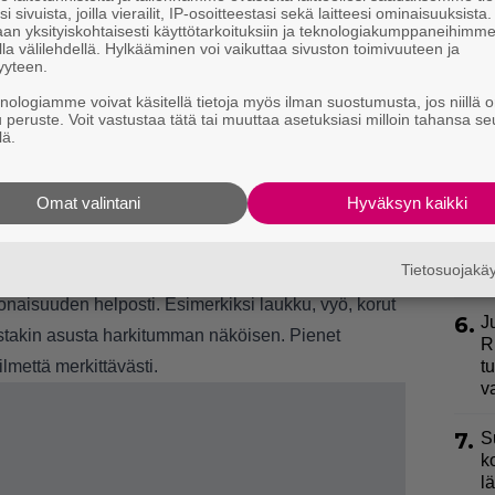
h
i sivuista, joilla vierailit, IP-osoitteestasi sekä laitteesi ominaisuuksista
an yksityiskohtaisesti käyttötarkoituksiin ja teknologiakumppaneihimm
v
la välilehdellä. Hylkääminen voi vaikuttaa sivuston toimivuuteen ja
yyteen.
3.
L
knologiamme voivat käsitellä tietoja myös ilman suostumusta, jos niillä o
k
aatetta, jotka motivoivat liikkeelle – nyt
u peruste. Voit vastustaa tätä tai muuttaa asetuksiasi milloin tahansa se
a
lä.
4.
U
 miltä asu näyttää. Ryppyinen kangas tai huonosti
n
Omat valintani
Hyväksyn kaikki
ten toimivasta kokonaisuudesta epäsiistin näköisen.
uutamaan laadukkaalta tuntuvaan vaatteeseen kuin
5.
E
Tietosuojak
k
ien mukaisia vaatteita.
okonaisuuden helposti. Esimerkiksi laukku, vyö, korut
6.
J
estakin asusta harkitumman näköisen. Pienet
R
lmettä merkittävästi.
t
v
7.
S
k
l