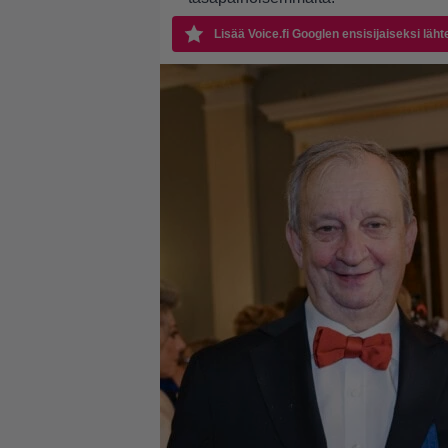
Lisää Voice.fi Googlen ensisijaiseksi läht