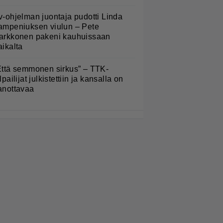
v-ohjelman juontaja pudotti Linda
ampeniuksen viulun – Pete
arkkonen pakeni kauhuissaan
aikalta
Että semmonen sirkus” – TTK-
lpailijat julkistettiin ja kansalla on
anottavaa