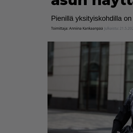
asun näyt
Pienillä yksityiskohdilla 
Toimittaja:
Anniina Kankaanpää
Julkaistu:
21.5.20