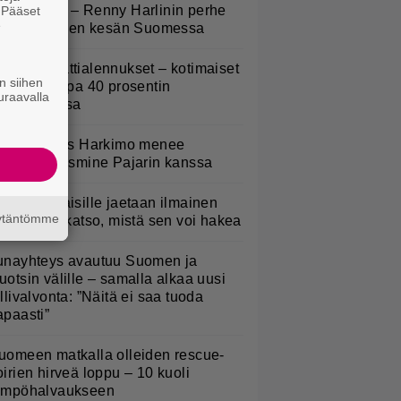
uoneessa” – Renny Harlinin perhe
. Pääset
e
ietti unelmien kesän Suomessa
idl aloitti jättialennukset – kotimaiset
n siihen
asvikset jopa 40 prosentin
uraavalla
lennuksessa
uno: Hjallis Harkimo menee
aimisiin Jasmine Pajarin kanssa
kaluokkalaisille jaetaan ilmainen
äytäntömme
otiavain – katso, mistä sen voi hakea
unayhteys avautuu Suomen ja
uotsin välille – samalla alkaa uusi
ullivalvonta: ”Näitä ei saa tuoda
apaasti”
uomeen matkalla olleiden rescue-
oirien hirveä loppu – 10 kuoli
ämpöhalvaukseen