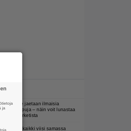
sen
LUETUIMMAT JUTUT
tietoja
oululaisille jaetaan ilmaisia
 ja
eijastinreppuja – näin voit lunastaa
masi S-marketista
Nukuimme kaikki viisi samassa
toja