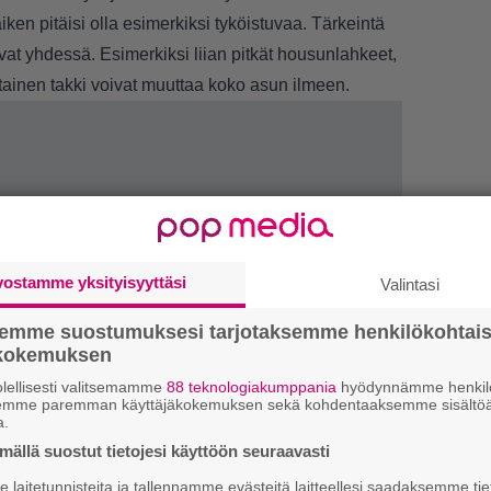
aiken pitäisi olla esimerkiksi tyköistuvaa. Tärkeintä
ivat yhdessä. Esimerkiksi liian pitkät housunlahkeet,
ittainen takki voivat muuttaa koko asun ilmeen.
vostamme yksityisyyttäsi
Valintasi
semme suostumuksesi tarjotaksemme henkilökohtai
ökokemuksen
lellisesti valitsemamme
88 teknologiakumppania
hyödynnämme henkilö
1.
K
semme paremman käyttäjäkokemuksen sekä kohdentaaksemme sisältöä
h
a.
o
ällä suostut tietojesi käyttöön seuraavasti
2.
”
laitetunnisteita ja tallennamme evästeitä laitteellesi saadaksemme tie