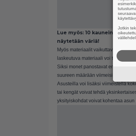
esimerkiks
tutustuma
seuraaval
käytettäv
Jotkin te
Lue myös:
10 kauneinta treeniv
oikeutett
välilehdel
näytetään väriä!
Myös materiaalit vaikuttavat siihen,
laskeutuva materiaali voi tehdä muu
Siksi monet panostavat ennemmin m
suureen määrään viimeisimpien trend
Asusteilla voi lisäksi viimeistellä k
tai kengät voivat tehdä yksinkertais
yksityiskohdat voivat kohentaa asun i