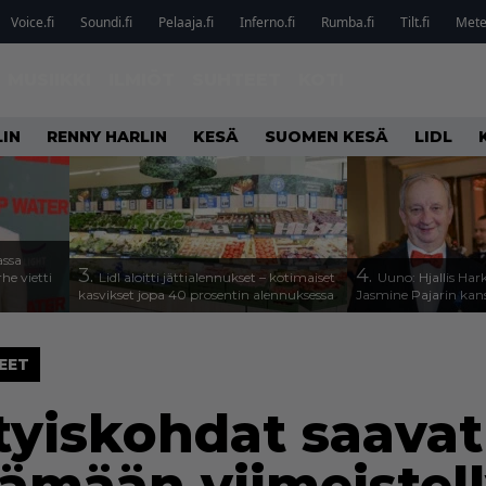
Voice.fi
Soundi.fi
Pelaaja.fi
Inferno.fi
Rumba.fi
Tilt.fi
Metel
MUSIIKKI
ILMIÖT
SUHTEET
KOTI
IN
RENNY HARLIN
KESÄ
SUOMEN KESÄ
LIDL
assa
3.
4.
he vietti
Lidl aloitti jättialennukset – kotimaiset
Uuno: Hjallis Ha
kasvikset jopa 40 prosentin alennuksessa
Jasmine Pajarin kan
EET
yiskohdat saavat