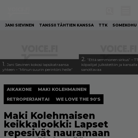
JANI SIEVINEN
TANSSII TÄHTIEN KANSSA
TTK
SOMEKOHU
2.
”Että semmonen sirkus” – T
1.
Jani Sievinen kokosi lapsikatraansa
kilpailijat julkistettiin ja kansall
yhteen – ”Minun suurin perintöni heille”
sanottavaa
AIKAKONE
MAKI KOLEHMAINEN
RETROPERJANTAI
WE LOVE THE 90'S
Maki Kolehmaisen
keikkalookki: Lapset
repesivät nauramaan