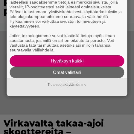
Poliisi kuljetti miestä
laitteellesi saadaksemme tietoja esimerkiksi sivuista, joilla
vierailit, IP-osoitteestasi sekä laitteesi ominaisuuksista.
putkaan – mies kuoli
Pääset tutustumaan yksityiskohtaisesti käyttötarkoituksiin ja
teknologiakumppaneihimme seuraavalla välilehdellä.
Hylkääminen voi vaikuttaa sivuston toimivuuteen ja
käytettävyyteen.
Jotkin teknologiamme voivat käsitellä tietoja myös ilman
suostumusta, jos niillä on siihen oikeutettu peruste. Voit
vastustaa tätä tai muuttaa asetuksiasi milloin tahansa
seuraavalla välilehdellä.
Hyväksyn kaikki
Omat valintani
Tietosuojakäytäntömme
Virkavalta takaa-ajoi
skoottereita –