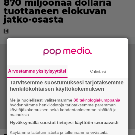
870 miljoonaa dollaria
tuottaneen elokuvan
jatko-osasta
Arvostamme yksityisyyttäsi
Valintasi
Tarvitsemme suostumuksesi tarjotaksemme
henkilökohtaisen käyttökokemuksen
Me ja huolellisesti valitsemamme
88 teknologiakumppania
hyödynnämme henkilötietoja tarjotaksemme paremman
käyttäjäkokemuksen sekä kohdentaaksemme sisältöä ja
mainoksia.
Hyväksymällä suostut tietojesi käyttöön seuraavasti
Käytämme laitetunnisteita ja tallennamme evästeitä