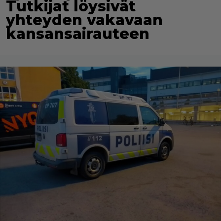
Tutkijat löysivät
yhteyden vakavaan
kansansairauteen