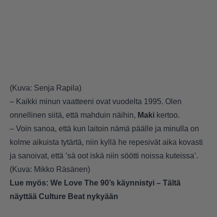
(Kuva: Senja Rapila)
– Kaikki minun vaatteeni ovat vuodelta 1995. Olen
onnellinen siitä, että mahduin näihin,
Maki
kertoo.
– Voin sanoa, että kun laitoin nämä päälle ja minulla on
kolme aikuista tytärtä, niin kyllä he repesivät aika kovasti
ja sanoivat, että ’sä oot iskä niin söötti noissa kuteissa’.
(Kuva: Mikko Räsänen)
Lue myös:
We Love The 90’s käynnistyi – Tältä
näyttää Culture Beat nykyään