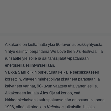
Aikakone on kieltämättä yksi 90-luvun suosikkiyhtyeistä.
Yhtye esiintyi perjantaina We Love the 90’s -festivaalilla
runsaalle yleisölle ja sai tanssijalat vipattamaan
energisellä esiintymisellään.
Vaikka
Sani
olikin pukeutunut keikalle
seksikkääseen
korsettiin,
yhtyeen miehet olivat pistäneet parastaan ja
kaivaneet vanhat, 90-luvun vaatteet tätä varten esille.
Aikakoneen laulaja
Alex Ojasti
kertoo, että
kirkkaankeltaisen kauluspaitansa hän on ostanut vuonna
1996, niinä aikoina kun
Keltainen
julkaistiin. Lisäksi