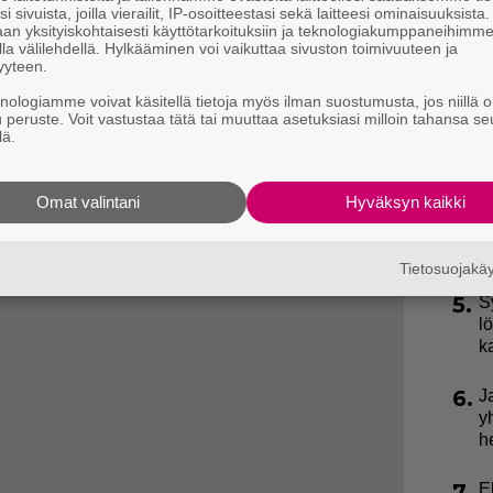
i sivuista, joilla vierailit, IP-osoitteestasi sekä laitteesi ominaisuuksista
an yksityiskohtaisesti käyttötarkoituksiin ja teknologiakumppaneihimm
2.
U
la välilehdellä. Hylkääminen voi vaikuttaa sivuston toimivuuteen ja
n
yyteen.
änään tarvitse juoda pisaraakaan.”
knologiamme voivat käsitellä tietoja myös ilman suostumusta, jos niillä o
3.
K
u peruste. Voit vastustaa tätä tai muuttaa asetuksiasi milloin tahansa se
lä.
h
mpukoita, kun minulla on erektio.”
o
Omat valintani
Hyväksyn kaikki
4.
L
k
a
Tietosuojak
5.
S
l
k
6.
J
y
h
7.
E