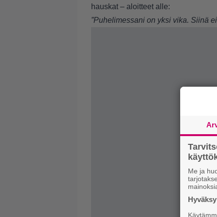
hauskat – aloitteet alle:
”Puhelimessani on yksi vika. Siinä e
Ar
Tarvit
käytt
Me ja huo
tarjotak
mainoksi
Hyväksym
Käytämme 