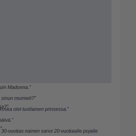
kuin Madonna.”
n sinun murmeli?”
ja?”
koska olet tuollainen prinsessa.”
päivä.”
”
 30-vuotias nainen sanoi 20-vuotiaalle pojalle