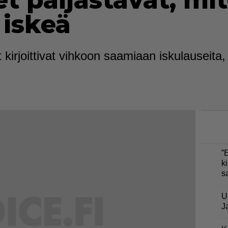
t paljastavat, mit
 iskeä
kirjoittivat vihkoon saamiaan iskulauseita
”
ki
s
U
J