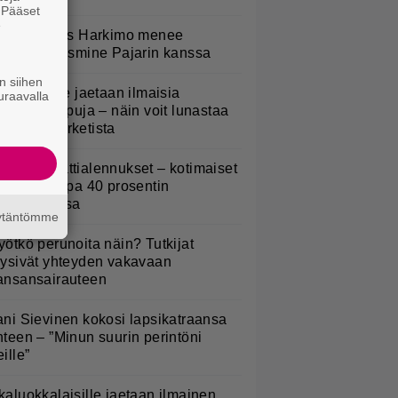
. Pääset
e
uno: Hjallis Harkimo menee
aimisiin Jasmine Pajarin kanssa
n siihen
oululaisille jaetaan ilmaisia
uraavalla
eijastinreppuja – näin voit lunastaa
masi S-marketista
idl aloitti jättialennukset – kotimaiset
asvikset jopa 40 prosentin
lennuksessa
äytäntömme
yötkö perunoita näin? Tutkijat
öysivät yhteyden vakavaan
ansansairauteen
ani Sievinen kokosi lapsikatraansa
hteen – ”Minun suurin perintöni
eille”
kaluokkalaisille jaetaan ilmainen