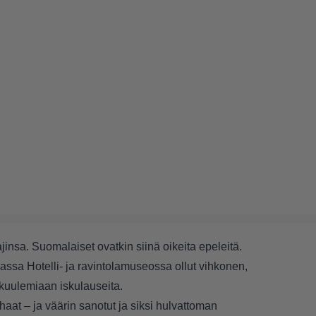
insa. Suomalaiset ovatkin siinä oikeita epeleitä.
assa Hotelli- ja ravintolamuseossa ollut vihkonen,
 kuulemiaan iskulauseita.
aat – ja väärin sanotut ja siksi hulvattoman