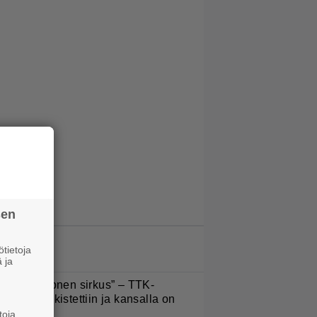
sen
LUETUIMMAT JUTUT
tietoja
 ja
Että semmonen sirkus” – TTK-
lpailijat julkistettiin ja kansalla on
anottavaa
toja