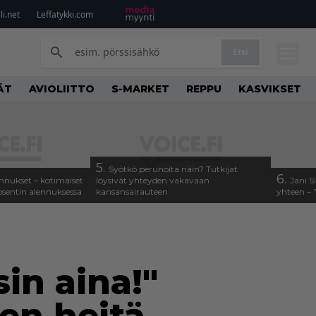
i.net
Leffatykki.com
Etsi
ÄT
AVIOLIITTO
S-MARKET
REPPU
KASVIKSET
5.
Syötkö perunoita näin? Tutkijat
6.
alennukset – kotimaiset
löysivät yhteyden vakavaan
Jani S
osentin alennuksessa
kansansairauteen
yhteen – 
sin aina!"