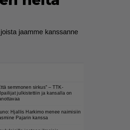
en heitä
, joista jaamme kanssanne
LUETUIMMAT NYT
Että semmonen sirkus” – TTK-
lpailijat julkistettiin ja kansalla on
anottavaa
uno: Hjallis Harkimo menee naimisiin
asmine Pajarin kanssa