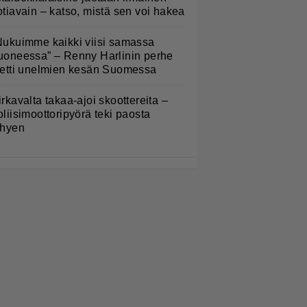
otiavain – katso, mistä sen voi hakea
Nukuimme kaikki viisi samassa
uoneessa” – Renny Harlinin perhe
ietti unelmien kesän Suomessa
irkavalta takaa-ajoi skoottereita –
oliisimoottoripyörä teki paosta
yhyen