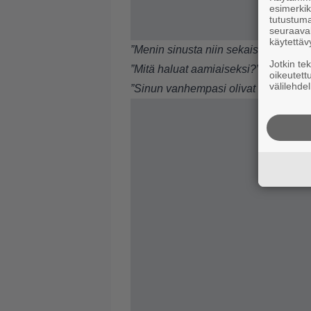
esimerkiks
tutustuma
seuraaval
käytettäv
”Menin sinusta niin sekaisin, ettei t
Jotkin te
”Mitä haluat aamiaiseksi?”
oikeutett
välilehdel
”Sinun vanhempasi olivat varmasti si