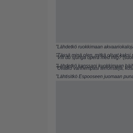
”Lähdetkö ruokkimaan akvaariokaloj
”Tässä minä olen, mitkä olivat kaksi
”Vill du sjunga opera med mig?
(suo
”Lähdetkö kanssani kuokkimaan häi
”Ovatko vanhempasi terroristeja, ko
”Lähtisitkö Espooseen juomaan puna