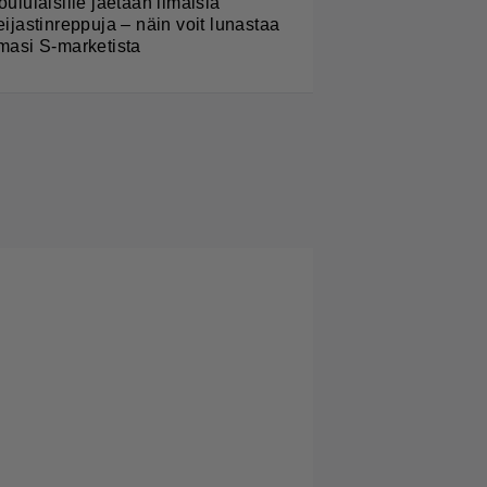
oululaisille jaetaan ilmaisia
eijastinreppuja – näin voit lunastaa
masi S-marketista