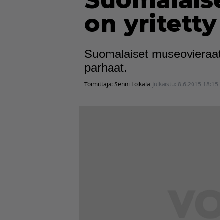
Suomalaise
on yritetty
Suomalaiset museovieraat 
parhaat.
Toimittaja:
Senni Loikala
Julkaistu:
8.6.2015 18:15