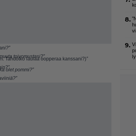
k
8.
”
h
v
9.
V
ani?”
p
 muuta toivomustasi?”
l
m. Tahdotko laulaa oopperaa kanssani?)
”
hin?”
ska olet pommi?”
viiniä?”