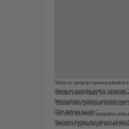
”Äitini on syntynyt samana päivänä 
”Sinua en aamulla potkisi sängystä.”
”Olisitko minun näätä, jos minä olisi
”Mennäänkö metroon syömään muro
”Tunnen oloni prinssiksi seurassasi, 
”Olet törkeän kaunis.”
”Jos olisit alkoholia, ryyppäisin joka 
”Saisinko kartan, kun eksyin silmiisi?
”Sinulla on gynekologin sormet (noin