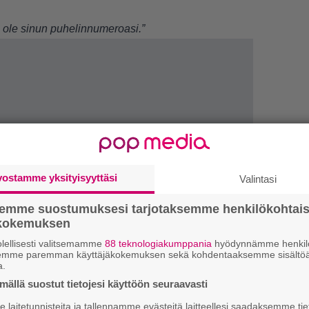
i ole sinun puhelinnumeroasi.”
vostamme yksityisyyttäsi
Valintasi
semme suostumuksesi tarjotaksemme henkilökohtai
ökokemuksen
lellisesti valitsemamme
88 teknologiakumppania
hyödynnämme henkilö
semme paremman käyttäjäkokemuksen sekä kohdentaaksemme sisältöä
a.
1.
”
ällä suostut tietojesi käyttöön seuraavasti
ki
s
laitetunnisteita ja tallennamme evästeitä laitteellesi saadaksemme tie