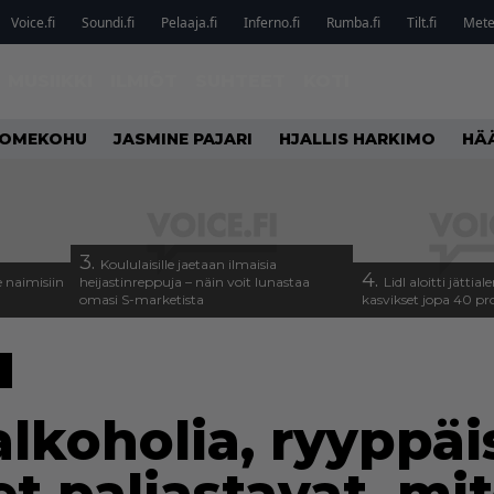
Voice.fi
Soundi.fi
Pelaaja.fi
Inferno.fi
Rumba.fi
Tilt.fi
Metel
MUSIIKKI
ILMIÖT
SUHTEET
KOTI
OMEKOHU
JASMINE PAJARI
HJALLIS HARKIMO
HÄ
3.
Koululaisille jaetaan ilmaisia
4.
 naimisiin
heijastinreppuja – näin voit lunastaa
Lidl aloitti jätti
omasi S-marketista
kasvikset jopa 40 pr
U
 alkoholia, ryyppäi