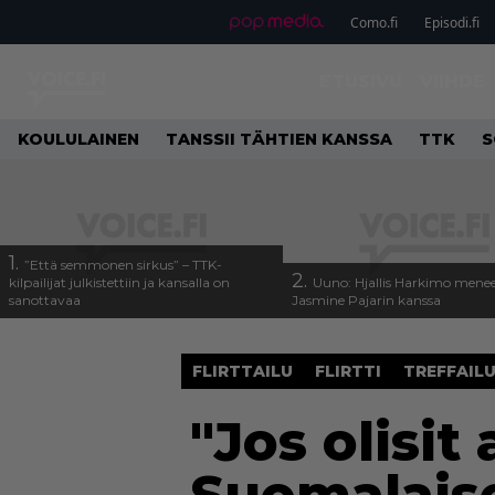
Como.fi
Episodi.fi
ETUSIVU
VIIHDE
KOULULAINEN
TANSSII TÄHTIEN KANSSA
TTK
S
1.
”Että semmonen sirkus” – TTK-
2.
kilpailijat julkistettiin ja kansalla on
Uuno: Hjallis Harkimo menee
sanottavaa
Jasmine Pajarin kanssa
FLIRTTAILU
FLIRTTI
TREFFAIL
"Jos olisit