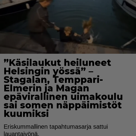
”Käsilaukut heiluneet
Helsingin yössä” –
Stagalan, Temppari-
Elmerin ja Magan
epävirallinen uimakoulu
sai somen näppäimistöt
kuumiksi
Eriskummallinen tapahtumasarja sattui
lauantaiyönä.