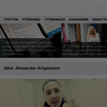
TYÖTÖN
TYÖNHAKU
TYÖNHAKIJA
OSAAMINEN
SANKTIO
1.
Yle: Uuden lain myötä työnhakijan
2.
täytyy kertoa osaamisestaan julkisesti
”Mitä isompi vehje, sen pa
netissä – yrittäjät toivovat rangaistusta
kulkee” – Susanna Penttilä suun
laiminlyönnistä
Bangbussinsa Helsingin keskus
Aihe:
Alexander Krigsmann