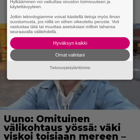
Hylkääminen voi vaikuttaa sivuston toimivuuteen ja
käytettävyyteen.
Jotkin teknologiamme voivat käsitellä tietoja myös ilman
suostumusta, jos niillä on siihen oikeutettu peruste. Voit
vastustaa tätä tai muuttaa asetuksiasi milloin tahansa
seuraavalla välilehdellä.
Hyväksyn kaikki
Omat valintani
Tietosuojakäytäntömme
Uuno: Omituinen
välikohtaus yössä: väki
viskoi toisiaan mereen –