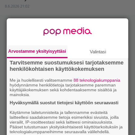
8.6.2026 21:02
Arvostamme yksityisyyttäsi
Valintasi
Tarvitsemme suostumuksesi tarjotaksemme
henkilökohtaisen käyttökokemuksen
Me ja huolellisesti valitsemamme
88 teknologiakumppania
hyödynnämme henkilötietoja tarjotaksemme paremman
käyttäjäkokemuksen sekä kohdentaaksemme sisältöä ja
mainoksia.
Hyväksymällä suostut tietojesi käyttöön seuraavasti
Käytämme laitetunnisteita ja tallennamme evästeitä
laitteellesi saadaksemme tietoja esimerkiksi sivuista, joilla
vierailit, IP-osoitteestasi sekä laitteesi ominaisuuksista.
Pääset tutustumaan yksityiskohtaisesti käyttötarkoituksiin ja
teknologiakumppaneihimme seuraavalla välilehdellä.