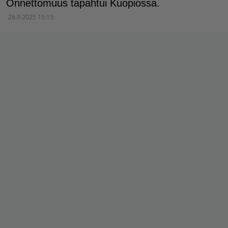
Onnettomuus tapahtui Kuopiossa.
26.9.2025 15:15