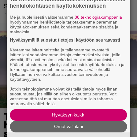
henkilökohtaisen käyttökokemuksen
Syksy on tunnetusti hirvikolareiden aikaa.
16.9.2025 13:15
Me ja huolellisesti valitsemamme
88 teknologiakumppania
hyödynnämme henkilötietoja tarjotaksemme paremman
käyttäjäkokemuksen sekä kohdentaaksemme sisältöä ja
mainoksia.
Hyväksymällä suostut tietojesi käyttöön seuraavasti
Käytämme laitetunnisteita ja tallennamme evästeitä
laitteellesi saadaksemme tietoja esimerkiksi sivuista, joilla
vierailit, IP-osoitteestasi sekä laitteesi ominaisuuksista.
Pääset tutustumaan yksityiskohtaisesti käyttötarkoituksiin ja
teknologiakumppaneihimme seuraavalla välilehdellä.
Hylkääminen voi vaikuttaa sivuston toimivuuteen ja
käytettävyyteen.
Jotkin teknologiamme voivat käsitellä tietoja myös ilman
suostumusta, jos niillä on siihen oikeutettu peruste. Voit
vastustaa tätä tai muuttaa asetuksiasi milloin tahansa
seuraavalla välilehdellä.
Tiedätkö, milloin
Hyväksyn kaikki
hirvikolarin riski on
Omat valintani
suurimmillaan?