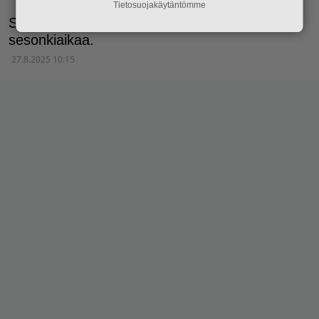
Tietosuojakäytäntömme
Syksy on tunnetusti hirvikolareiden
sesonkiaikaa.
27.8.2025 10:15