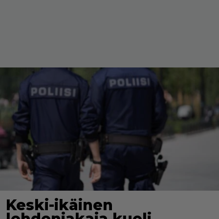
Keski-ikäinen
lehdenjakaja kuoli