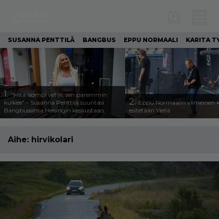
SUSANNA PENTTILÄ
BANGBUS
EPPU NORMAALI
KARITA T
1.
”Mitä isompi vehje, sen paremmin
2.
kulkee” – Susanna Penttilä suuntasi
Eppu Normaalin viimeinen k
Bangbussinsa Helsingin keskustaan
esitetään Ylellä
Aihe:
hirvikolari