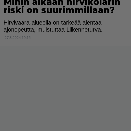
Mihin aikaan hirvikolarin
riski on suurimmillaan?
Hirvivaara-alueella on tärkeää alentaa
ajonopeutta, muistuttaa Liikenneturva.
27.8.2024 19:15