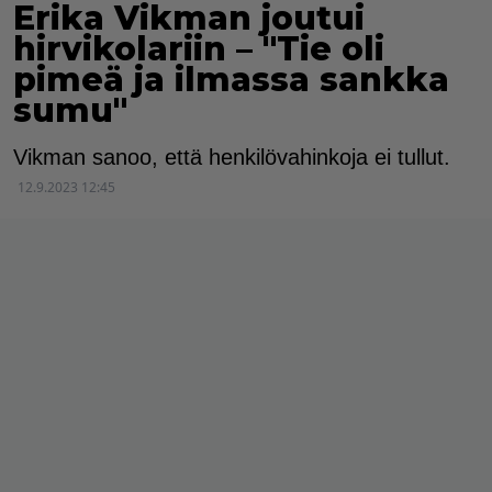
Erika Vikman joutui
hirvikolariin – "Tie oli
pimeä ja ilmassa sankka
sumu"
Vikman sanoo, että henkilövahinkoja ei tullut.
12.9.2023 12:45