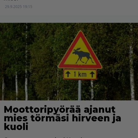
29.9.2025 19:15
Moottoripyörää ajanut
mies törmäsi hirveen ja
kuoli