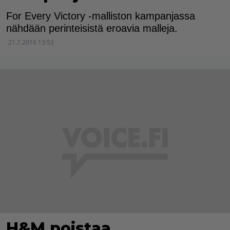
For Every Victory -malliston kampanjassa
nähdään perinteisistä eroavia malleja.
21.7.2016 13:53
H&M poistaa