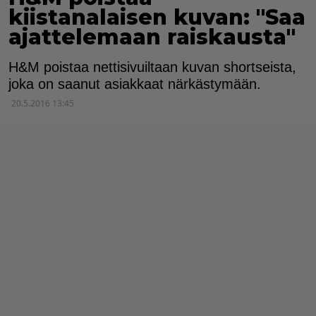
kiistanalaisen kuvan: "Saa
ajattelemaan raiskausta"
H&M poistaa nettisivuiltaan kuvan shortseista,
joka on saanut asiakkaat närkästymään.
20.5.2016 13:45