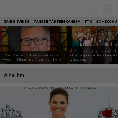
JANI SIEVINEN
TANSSII TÄHTIEN KANSSA
TTK
SOMEKOHU
2.
”Että semmonen sirkus” – T
1.
Jani Sievinen kokosi lapsikatraansa
kilpailijat julkistettiin ja kansall
yhteen – ”Minun suurin perintöni heille”
sanottavaa
Aihe:
hm