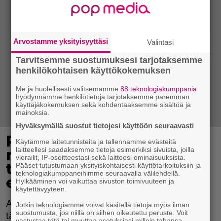
Arvostamme yksityisyyttäsi
Valintasi
Tarvitsemme suostumuksesi tarjotaksemme
henkilökohtaisen käyttökokemuksen
Me ja huolellisesti valitsemamme
88 teknologiakumppania
hyödynnämme henkilötietoja tarjotaksemme paremman
käyttäjäkokemuksen sekä kohdentaaksemme sisältöä ja
mainoksia.
Hyväksymällä suostut tietojesi käyttöön seuraavasti
Paha virhe H&M:n
Käytämme laitetunnisteita ja tallennamme evästeitä
laitteellesi saadaksemme tietoja esimerkiksi sivuista, joilla
nettikaupassa? Kaikki
vierailit, IP-osoitteestasi sekä laitteesi ominaisuuksista.
tuotteet myynnissä 8
Pääset tutustumaan yksityiskohtaisesti käyttötarkoituksiin ja
teknologiakumppaneihimme seuraavalla välilehdellä.
eurolla
Hylkääminen voi vaikuttaa sivuston toimivuuteen ja
käytettävyyteen.
Asiakkaat tekivät suositusta nettikaupasta
Jotkin teknologiamme voivat käsitellä tietoja myös ilman
suostumusta, jos niillä on siihen oikeutettu peruste. Voit
tänään huikeita alelöytöjä.
vastustaa tätä tai muuttaa asetuksiasi milloin tahansa