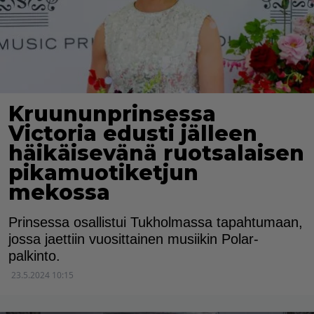
Kruununprinsessa
Victoria edusti jälleen
häikäisevänä ruotsalaisen
pikamuotiketjun
mekossa
Prinsessa osallistui Tukholmassa tapahtumaan,
jossa jaettiin vuosittainen musiikin Polar-
palkinto.
23.5.2024 10:15