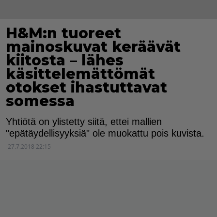
H&M:n tuoreet
mainoskuvat keräävät
kiitosta – lähes
käsittelemättömät
otokset ihastuttavat
somessa
Yhtiötä on ylistetty siitä, ettei mallien
"epätäydellisyyksiä" ole muokattu pois kuvista.
27.7.2018 22:15