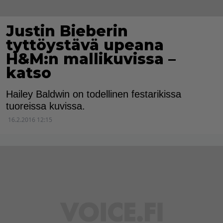
Justin Bieberin
tyttöystävä upeana
H&M:n mallikuvissa –
katso
Hailey Baldwin on todellinen festarikissa
tuoreissa kuvissa.
16.2.2016 12:15