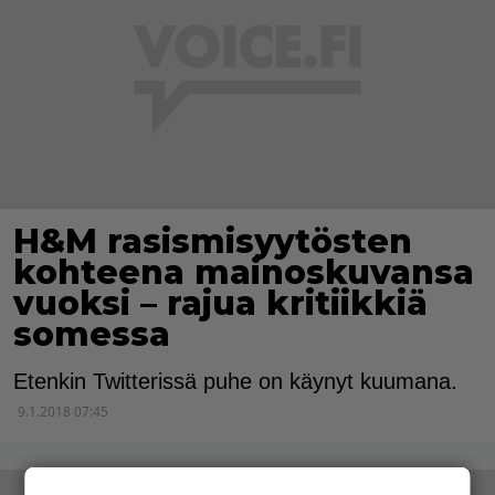
H&M rasismisyytösten
kohteena mainoskuvansa
vuoksi – rajua kritiikkiä
somessa
Etenkin Twitterissä puhe on käynyt kuumana.
9.1.2018 07:45