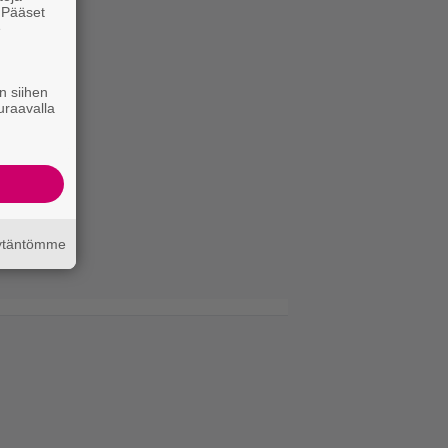
. Pääset
e
n siihen
uraavalla
äytäntömme