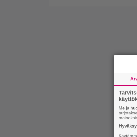
Ar
Tarvit
käytt
Me ja huo
tarjotak
mainoksi
Hyväksym
Käytämme 