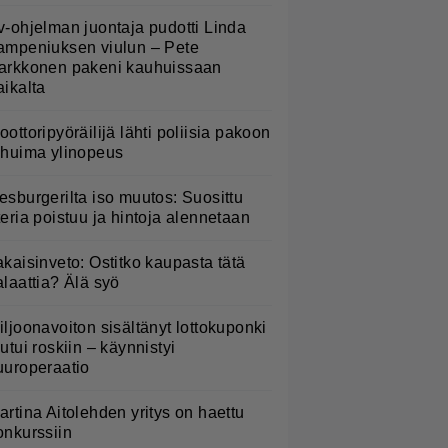
v-ohjelman juontaja pudotti Linda
ampeniuksen viulun – Pete
arkkonen pakeni kauhuissaan
aikalta
oottoripyöräilijä lähti poliisia pakoon
 huima ylinopeus
esburgerilta iso muutos: Suosittu
teria poistuu ja hintoja alennetaan
akaisinveto: Ostitko kaupasta tätä
alaattia? Älä syö
iljoonavoiton sisältänyt lottokuponki
outui roskiin – käynnistyi
uuroperaatio
artina Aitolehden yritys on haettu
onkurssiin