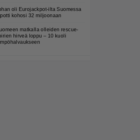
ohan oli Eurojackpot-ilta Suomessa
 potti kohosi 32 miljoonaan
uomeen matkalla olleiden rescue-
oirien hirveä loppu – 10 kuoli
ämpöhalvaukseen