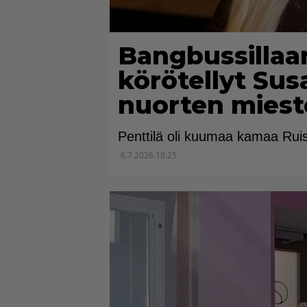
Bangbussillaa
körötellyt Sus
nuorten miest
Penttilä oli kuumaa kamaa Rui
6.7.2026 18:25