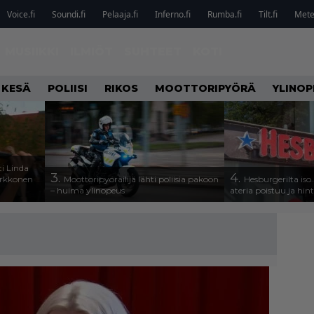
Voice.fi
Soundi.fi
Pelaaja.fi
Inferno.fi
Rumba.fi
Tilt.fi
Metel
MUSIIKKI
ILMIÖT
SUHTEET
KOTI
 KESÄ
POLIISI
RIKOS
MOOTTORIPYÖRÄ
YLINOP
i Linda
3.
4.
arkkonen
Moottoripyöräilijä lähti poliisia pakoon
Hesburgerilta iso
– huima ylinopeus
ateria poistuu ja hin