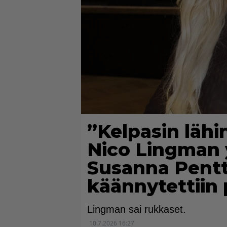
”Kelpasin lähin
Nico Lingman y
Susanna Pentt
käännytettiin 
Lingman sai rukkaset.
10.7.2026 16:27