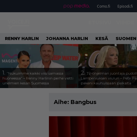
Como.fi
Episodi.fi
ETUSIVU
VIIHDE
RENNY HARLIN
JOHANNA HARLIN
KESÄ
SUOMEN
1.
2.
”Nukuimme kaikki viisi samassa
Tv-ohjelman juontaja pudott
huoneessa” – Renny Harlinin perhe vietti
Lampeniuksen viulun – Pete P
unelmien kesän Suomessa
pakeni kauhuissaan paikalta
Aihe:
Bangbus