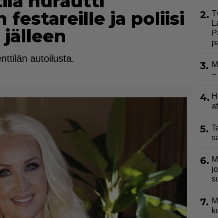
lä hurautti
festareille ja poliisi
2.
T
L
 jälleen
P
p
enttilän autoilusta.
3.
M
–
4.
H
a
5.
T
s
6.
M
j
s
7.
M
k