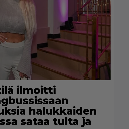
lä ilmoitti
ngbussissaan
auksia halukkaiden
sa sataa tulta ja