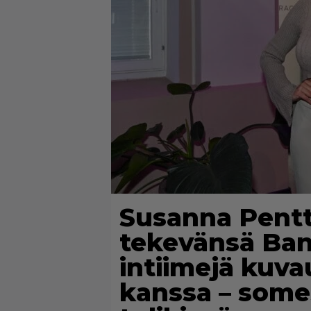
Susanna Pentti
tekevänsä Ba
intiimejä kuv
kanssa – somes