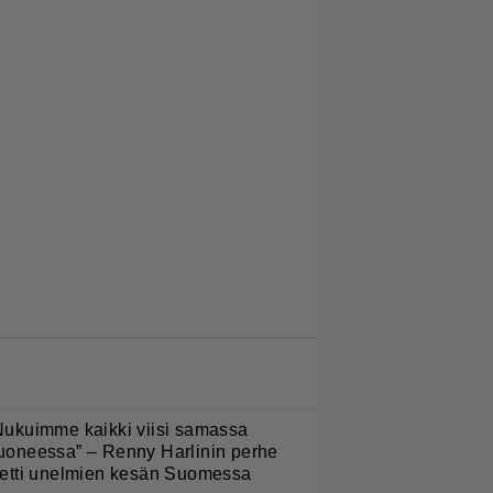
LUETUIMMAT JUTUT
Nukuimme kaikki viisi samassa
uoneessa” – Renny Harlinin perhe
ietti unelmien kesän Suomessa