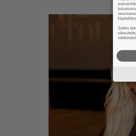
esimerkiks
tutustuma
seuraaval
käytettäv
Jotkin te
oikeutett
välilehdel