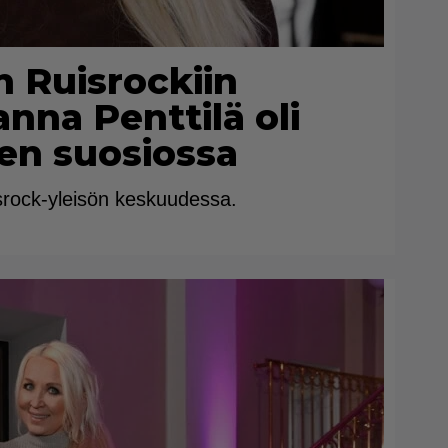
n Ruisrockiin
anna Penttilä oli
en suosiossa
srock-yleisön keskuudessa.