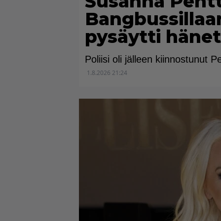
Susanna Pentti
Bangbussillaan 
pysäytti hänet
Poliisi oli jälleen kiinnostunut P
1.8.2026 21:24