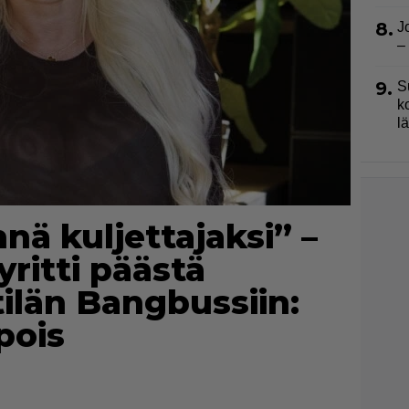
8.
J
–
9.
S
k
l
nä kuljettajaksi” –
ritti päästä
ilän Bangbussiin:
pois