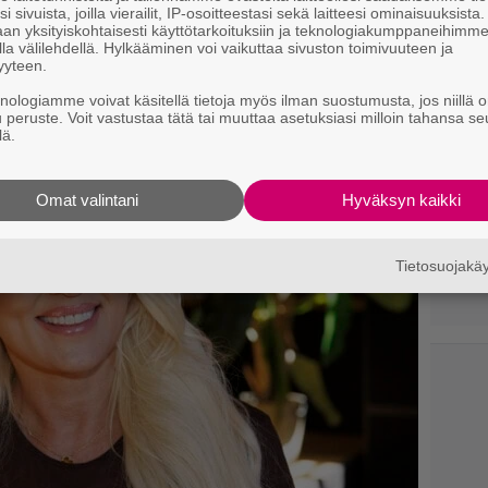
i sivuista, joilla vierailit, IP-osoitteestasi sekä laitteesi ominaisuuksista
an yksityiskohtaisesti käyttötarkoituksiin ja teknologiakumppaneihimm
la välilehdellä. Hylkääminen voi vaikuttaa sivuston toimivuuteen ja
yyteen.
knologiamme voivat käsitellä tietoja myös ilman suostumusta, jos niillä o
u peruste. Voit vastustaa tätä tai muuttaa asetuksiasi milloin tahansa se
lä.
Omat valintani
Hyväksyn kaikki
Tietosuojak