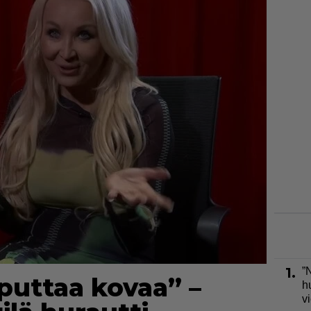
1.
”
uttaa kovaa” –
h
v