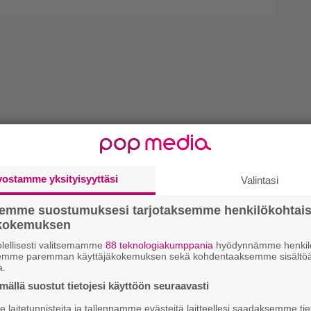
vostamme yksityisyyttäsi
Valintasi
semme suostumuksesi tarjotaksemme henkilökohtai
ökokemuksen
lellisesti valitsemamme
88 teknologiakumppania
hyödynnämme henkilö
semme paremman käyttäjäkokemuksen sekä kohdentaaksemme sisältöä
a.
ällä suostut tietojesi käyttöön seuraavasti
laitetunnisteita ja tallennamme evästeitä laitteellesi saadaksemme tie