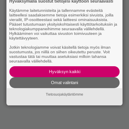
Hyväksymällä suostut tietojesi käyttöön seuraavasti
Käytämme laitetunnisteita ja tallennamme evästeitä
laitteellesi saadaksemme tietoja esimerkiksi sivuista, joilla
vierailit, IP-osoitteestasi sekä laitteesi ominaisuuksista.
Pääset tutustumaan yksityiskohtaisesti käyttötarkoituksiin ja
teknologiakumppaneihimme seuraavalla välilehdellä.
Hylkääminen voi vaikuttaa sivuston toimivuuteen ja
käytettävyyteen.
Jotkin teknologiamme voivat käsitellä tietoja myös ilman
suostumusta, jos niillä on siihen oikeutettu peruste. Voit
vastustaa tätä tai muuttaa asetuksiasi milloin tahansa
seuraavalla välilehdellä.
Hyväksyn kaikki
Omat valintani
Tietosuojakäytäntömme