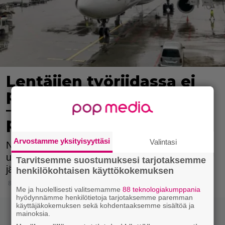
Lentäjien työriidassa ei
päästy sopuun vieläkään
– Finnair joutunee yhä
perumaan lentoja
Arvostamme yksityisyyttäsi
Valintasi
Neuvottelut käynnistyivät joulutauon jälkeen
uudelleen eilen, ja samalla tulivat voimaan
Tarvitsemme suostumuksesi tarjotaksemme
jälleen työtaistelutoimet.
henkilökohtaisen käyttökokemuksen
8.1.2025 10:15
Me ja huolellisesti valitsemamme
88 teknologiakumppania
hyödynnämme henkilötietoja tarjotaksemme paremman
käyttäjäkokemuksen sekä kohdentaaksemme sisältöä ja
mainoksia.