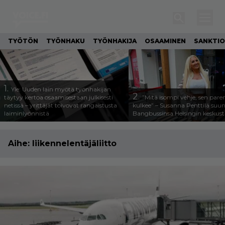
TYÖTÖN
TYÖNHAKU
TYÖNHAKIJA
OSAAMINEN
SANKTIO
1.
Yle: Uuden lain myötä työnhakijan
2.
täytyy kertoa osaamisestaan julkisesti
”Mitä isompi vehje, sen pa
netissä – yrittäjät toivovat rangaistusta
kulkee” – Susanna Penttilä suun
laiminlyönnistä
Bangbussinsa Helsingin keskus
Aihe:
liikennelentäjäliitto