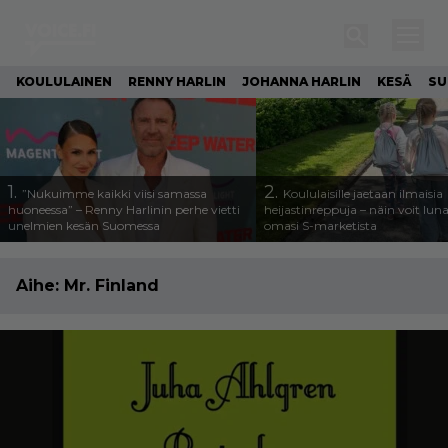
KOULULAINEN
RENNY HARLIN
JOHANNA HARLIN
KESÄ
SU
1.
2.
”Nukuimme kaikki viisi samassa
Koululaisille jaetaan ilmaisia
huoneessa” – Renny Harlinin perhe vietti
heijastinreppuja – näin voit lun
unelmien kesän Suomessa
omasi S-marketista
Aihe:
Mr. Finland