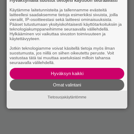
Hyväksymällä suostut tietojesi käyttöön seuraavasti
Käytämme laitetunnisteita ja tallennamme evästeitä
laitteellesi saadaksemme tietoja esimerkiksi sivuista, joilla
vierailit, IP-osoitteestasi sekä laitteesi ominaisuuksista.
Pääset tutustumaan yksityiskohtaisesti käyttötarkoituksiin ja
teknologiakumppaneihimme seuraavalla välilehdellä.
Hylkääminen voi vaikuttaa sivuston toimivuuteen ja
käytettävyyteen.
Jotkin teknologiamme voivat käsitellä tietoja myös ilman
suostumusta, jos niillä on siihen oikeutettu peruste. Voit
vastustaa tätä tai muuttaa asetuksiasi milloin tahansa
seuraavalla välilehdellä.
Hyväksyn kaikki
Omat valintani
Tietosuojakäytäntömme