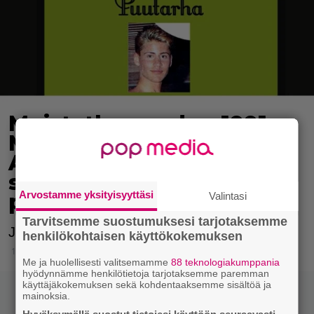
Muistatko vuoden 1991
Mr. Finlandin Juha
Ahlgrenin – täyttää 60 ja
suunnitteilla huikea
Arvostamme yksityisyyttäsi
paluu
Valintasi
Tarvitsemme suostumuksesi tarjotaksemme
Juha täyttää 60 vuotta.
henkilökohtaisen käyttökokemuksen
10.6.2026 04:07
Me ja huolellisesti valitsemamme
88 teknologiakumppania
hyödynnämme henkilötietoja tarjotaksemme paremman
käyttäjäkokemuksen sekä kohdentaaksemme sisältöä ja
mainoksia.