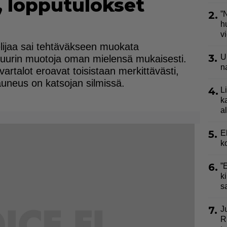
, lopputulokset
2.
”
h
v
elijaa sai tehtäväkseen muokata
3.
U
iguurin muotoja oman mielensä mukaisesti.
n
artalot eroavat toisistaan merkittävästi,
auneus on katsojan silmissä.
4.
L
k
a
5.
E
k
6.
”
ki
s
7.
J
R