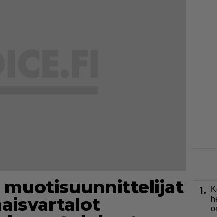
 muotisuunnittelijat
1.
K
aisvartalot
h
o