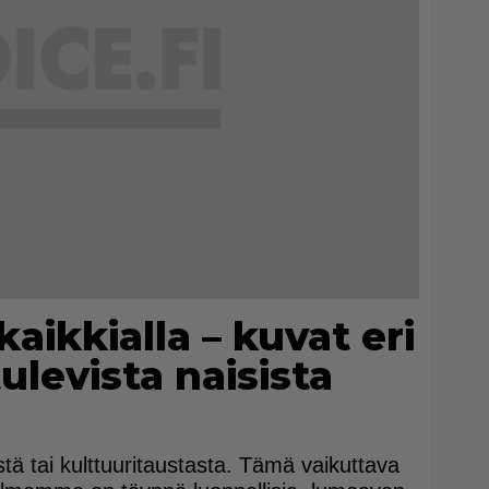
aikkialla – kuvat eri
ulevista naisista
stä tai kulttuuritaustasta. Tämä vaikuttava