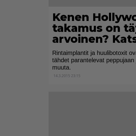
Kenen Hollyw
takamus on t
arvoinen? Kats
Rintaimplantit ja huulibotoxit 
tähdet parantelevat peppujaan
muuta.
14.3.2015 23:15