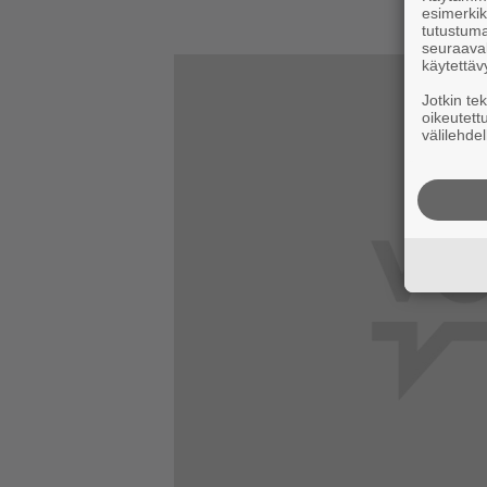
esimerkiks
tutustuma
seuraaval
käytettäv
Jotkin te
oikeutett
välilehdel