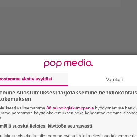
vostamme yksityisyyttäsi
Valintasi
semme suostumuksesi tarjotaksemme henkilökohtai
ökokemuksen
lellisesti valitsemamme
88 teknologiakumppania
hyödynnämme henkilö
semme paremman käyttäjäkokemuksen sekä kohdentaaksemme sisältöä
a.
ällä suostut tietojesi käyttöön seuraavasti
laitetunnisteita ja tallennamme evästeitä laitteellesi saadaksemme tie