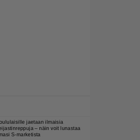
LUETUIMMAT JUTUT
oululaisille jaetaan ilmaisia
eijastinreppuja – näin voit lunastaa
masi S-marketista