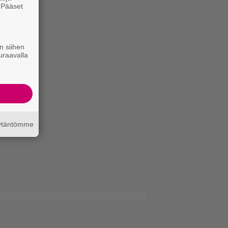
. Pääset
e
n siihen
uraavalla
äytäntömme