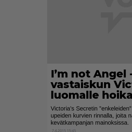
I’m not Angel
vastaiskun Vic
luomalle hoika
Victoria’s Secretin ”enkeleiden
upeiden kurvien rinnalla, joit
kevätkampanjan mainoksissa.
7.4.2015 15:45