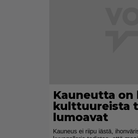
Kauneutta on k
kulttuureista t
lumoavat
Kauneus ei riipu iästä, ihonväri