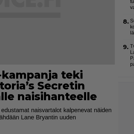
t
v
8.
S
k
l
9.
T
L
P
p
 -kampanja teki
toria’s Secretin
lle naisihanteelle
” edustamat naisvartalot kalpenevat näiden
a nähdään Lane Bryantin uuden