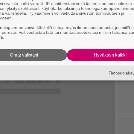
i sivuista, joilla vierailit, IP-osoitteestasi sekä laitteesi ominaisuuksista
an yksityiskohtaisesti käyttötarkoituksiin ja teknologiakumppaneihimm
la välilehdellä. Hylkääminen voi vaikuttaa sivuston toimivuuteen ja
yyteen.
knologiamme voivat käsitellä tietoja myös ilman suostumusta, jos niillä o
u peruste. Voit vastustaa tätä tai muuttaa asetuksiasi milloin tahansa se
lä.
Omat valintani
Hyväksyn kaikki
Tietosuojak