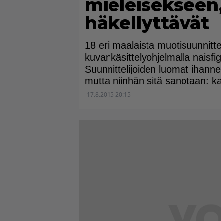
mieleisekseen
häkellyttävät
18 eri maalaista muotisuunnitt
kuvankäsittelyohjelmalla naisf
Suunnittelijoiden luomat ihannev
mutta niinhän sitä sanotaan: k
17.8.2015 20:15