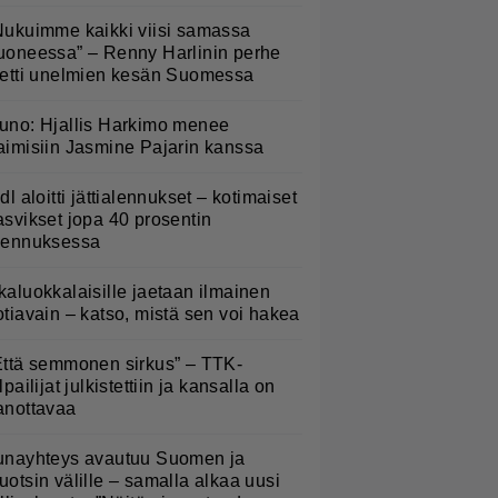
Nukuimme kaikki viisi samassa
uoneessa” – Renny Harlinin perhe
ietti unelmien kesän Suomessa
uno: Hjallis Harkimo menee
aimisiin Jasmine Pajarin kanssa
idl aloitti jättialennukset – kotimaiset
asvikset jopa 40 prosentin
lennuksessa
kaluokkalaisille jaetaan ilmainen
otiavain – katso, mistä sen voi hakea
Että semmonen sirkus” – TTK-
lpailijat julkistettiin ja kansalla on
anottavaa
unayhteys avautuu Suomen ja
uotsin välille – samalla alkaa uusi