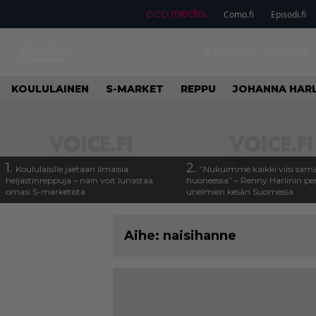
Como.fi
Episodi.fi
ETUSIVU
VIIHDE
KOULULAINEN
S-MARKET
REPPU
JOHANNA HARL
1.
2.
Koululaisille jaetaan ilmaisia
”Nukuimme kaikki viisi sam
heijastinreppuja – näin voit lunastaa
huoneessa” – Renny Harlinin per
omasi S-marketista
unelmien kesän Suomessa
Aihe:
naisihanne