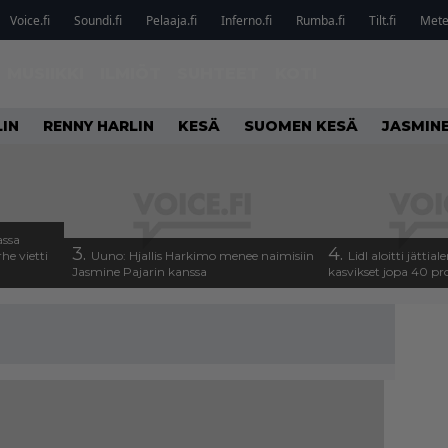
Voice.fi
Soundi.fi
Pelaaja.fi
Inferno.fi
Rumba.fi
Tilt.fi
Metel
MUSIIKKI
ILMIÖT
SUHTEET
KOTI
IN
RENNY HARLIN
KESÄ
SUOMEN KESÄ
JASMINE
assa
3.
4.
he vietti
Uuno: Hjallis Harkimo menee naimisiin
Lidl aloitti jätti
Jasmine Pajarin kanssa
kasvikset jopa 40 pr