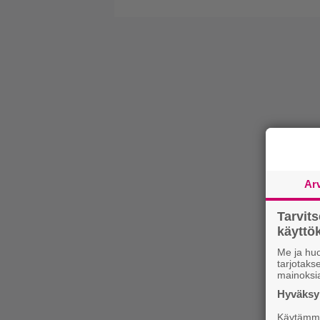
Ar
Tarvit
käytt
Me ja huo
tarjotak
mainoksi
Hyväksym
Käytämme 