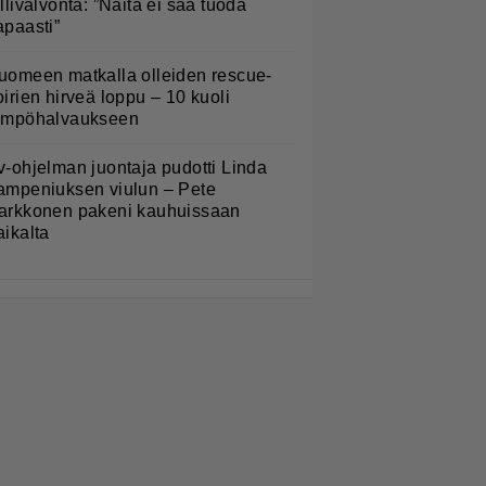
ullivalvonta: ”Näitä ei saa tuoda
apaasti”
uomeen matkalla olleiden rescue-
oirien hirveä loppu – 10 kuoli
ämpöhalvaukseen
v-ohjelman juontaja pudotti Linda
ampeniuksen viulun – Pete
arkkonen pakeni kauhuissaan
aikalta