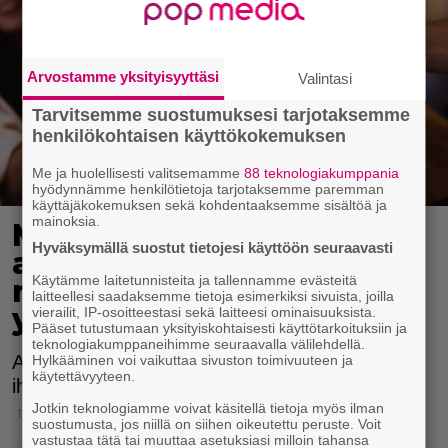
Arvostamme yksityisyyttäsi
Valintasi
Tarvitsemme suostumuksesi tarjotaksemme
henkilökohtaisen käyttökokemuksen
Me ja huolellisesti valitsemamme
88 teknologiakumppania
hyödynnämme henkilötietoja tarjotaksemme paremman
käyttäjäkokemuksen sekä kohdentaaksemme sisältöä ja
mainoksia.
Myös alkoholille voi olla
Hyväksymällä suostut tietojesi käyttöön seuraavasti
allerginen – katso
Käytämme laitetunnisteita ja tallennamme evästeitä
millaiset oireet kertovat
laitteellesi saadaksemme tietoja esimerkiksi sivuista, joilla
yliherkkyydestä
vierailit, IP-osoitteestasi sekä laitteesi ominaisuuksista.
Pääset tutustumaan yksityiskohtaisesti käyttötarkoituksiin ja
teknologiakumppaneihimme seuraavalla välilehdellä.
Alkoholiallergia voi aiheuttaa kutisevaa
Hylkääminen voi vaikuttaa sivuston toimivuuteen ja
käytettävyyteen.
ihottumaa tai kivuliaita vatsanväänteitä.
Jotkin teknologiamme voivat käsitellä tietoja myös ilman
1.5.2021 13:15
suostumusta, jos niillä on siihen oikeutettu peruste. Voit
vastustaa tätä tai muuttaa asetuksiasi milloin tahansa