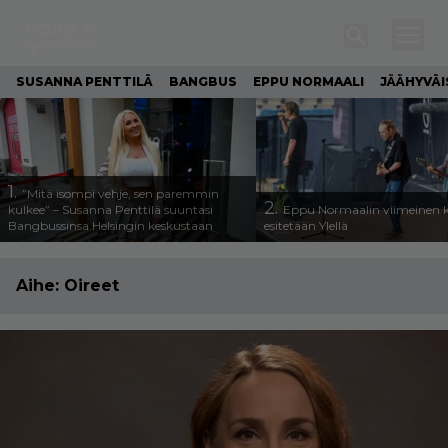
SUSANNA PENTTILÄ
BANGBUS
EPPU NORMAALI
JÄÄHYVÄI
1.
”Mitä isompi vehje, sen paremmin
2.
kulkee” – Susanna Penttilä suuntasi
Eppu Normaalin viimeinen k
Bangbussinsa Helsingin keskustaan
esitetään Ylellä
Aihe:
Oireet