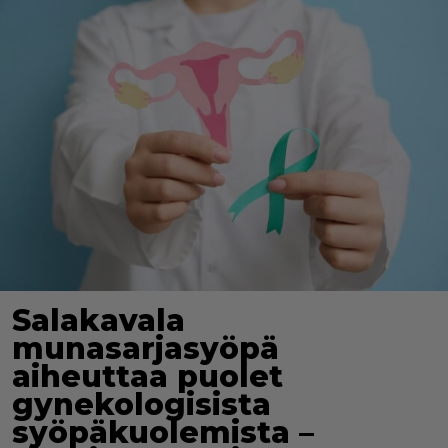
Salakavala
munasarjasyöpä
aiheuttaa puolet
gynekologisista
syöpäkuolemista –