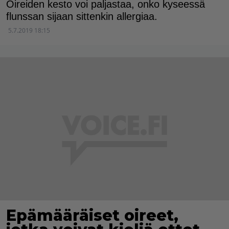
Oireiden kesto voi paljastaa, onko kyseessä
flunssan sijaan sittenkin allergiaa.
5.7.2019 18:15
Epämääräiset oireet,