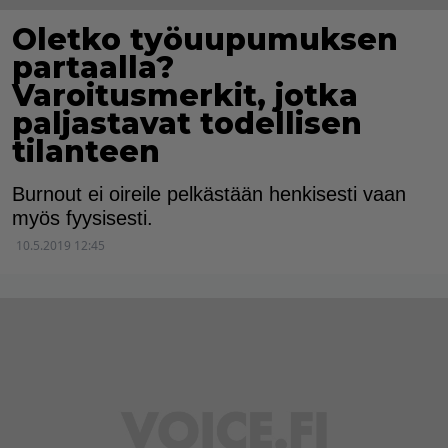
Oletko työuupumuksen
partaalla?
Varoitusmerkit, jotka
paljastavat todellisen
tilanteen
Burnout ei oireile pelkästään henkisesti vaan
myös fyysisesti.
10.5.2019 12:45