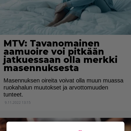
MTV: Tavanomainen
aamuoire voi pitkään
jatkuessaan olla merkki
masennuksesta
Masennuksen oireita voivat olla muun muassa
ruokahalun muutokset ja arvottomuuden
tunteet.
9.11.2022 13:15