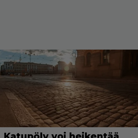
Katupöly voi heikentää