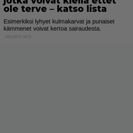
jotka voivat kieliä ettet
ole terve – katso lista
Esimerkiksi lyhyet kulmakarvat ja punaiset
kämmenet voivat kertoa sairaudesta.
14.6.2019 14:15