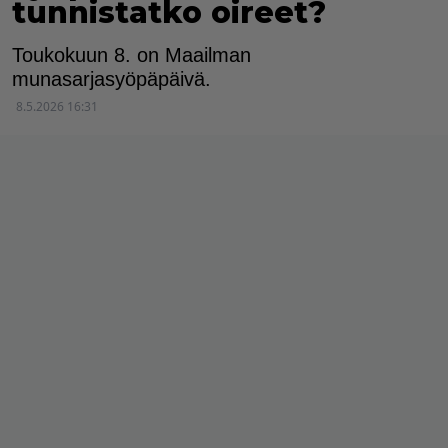
tunnistatko oireet?
Toukokuun 8. on Maailman
munasarjasyöpäpäivä.
8.5.2026 16:31