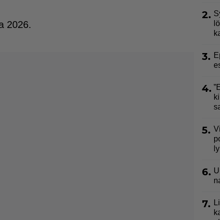
2.
S
a 2026.
l
k
3.
E
e
4.
”
ki
s
5.
V
p
l
6.
U
n
7.
L
k