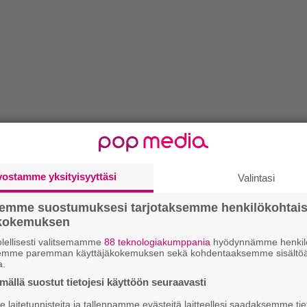
vostamme yksityisyyttäsi
Valintasi
semme suostumuksesi tarjotaksemme henkilökohtai
ökokemuksen
lellisesti valitsemamme
88 teknologiakumppania
hyödynnämme henkilö
semme paremman käyttäjäkokemuksen sekä kohdentaaksemme sisältöä
a.
ällä suostut tietojesi käyttöön seuraavasti
laitetunnisteita ja tallennamme evästeitä laitteellesi saadaksemme tie