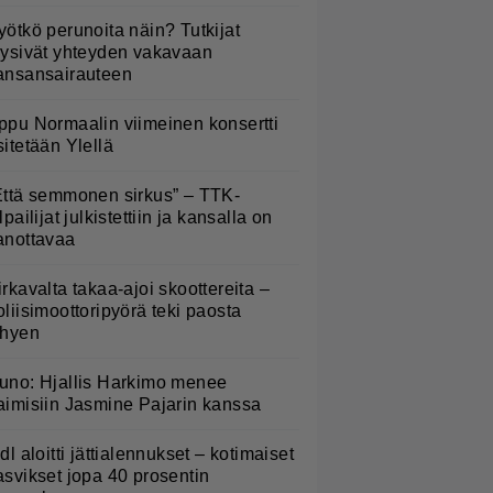
yötkö perunoita näin? Tutkijat
öysivät yhteyden vakavaan
ansansairauteen
ppu Normaalin viimeinen konsertti
sitetään Ylellä
Että semmonen sirkus” – TTK-
lpailijat julkistettiin ja kansalla on
anottavaa
irkavalta takaa-ajoi skoottereita –
oliisimoottoripyörä teki paosta
yhyen
uno: Hjallis Harkimo menee
aimisiin Jasmine Pajarin kanssa
idl aloitti jättialennukset – kotimaiset
asvikset jopa 40 prosentin