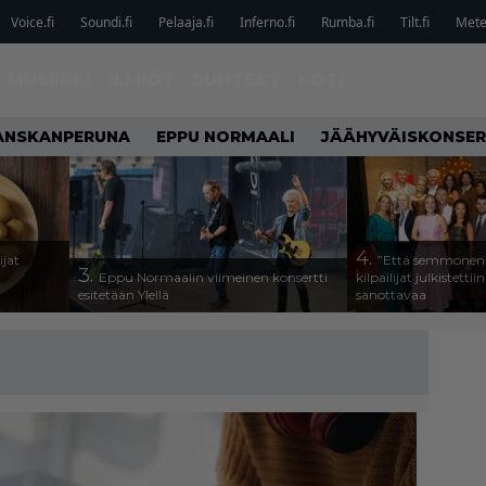
Voice.fi
Soundi.fi
Pelaaja.fi
Inferno.fi
Rumba.fi
Tilt.fi
Metel
MUSIIKKI
ILMIÖT
SUHTEET
KOTI
ANSKANPERUNA
EPPU NORMAALI
JÄÄHYVÄISKONSER
4.
ijat
”Että semmonen s
3.
Eppu Normaalin viimeinen konsertti
kilpailijat julkistettii
esitetään Ylellä
sanottavaa