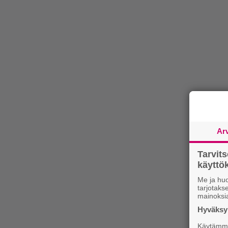
Ar
Tarvit
käytt
Me ja huo
tarjotak
mainoksi
Hyväksym
Käytämme 