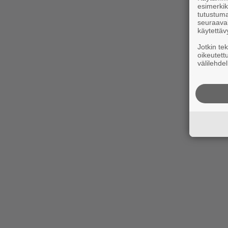
esimerkiks
tutustuma
seuraaval
käytettäv
Jotkin te
oikeutett
välilehdel