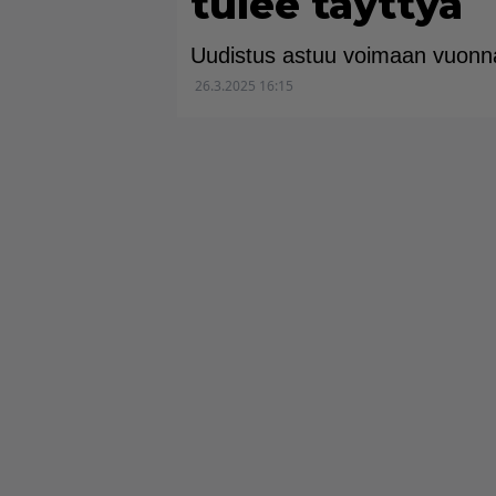
tulee täyttyä
Uudistus astuu voimaan vuonn
26.3.2025 16:15