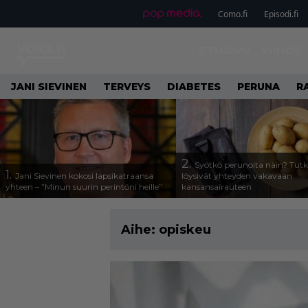
Como.fi
Episodi.fi
ETUSIVU
VIIHDE
JANI SIEVINEN
TERVEYS
DIABETES
PERUNA
R
2.
Syötkö perunoita näin? Tutk
1.
Jani Sievinen kokosi lapsikatraansa
löysivät yhteyden vakavaan
yhteen – ”Minun suurin perintöni heille”
kansansairauteen
Aihe:
opiskeu