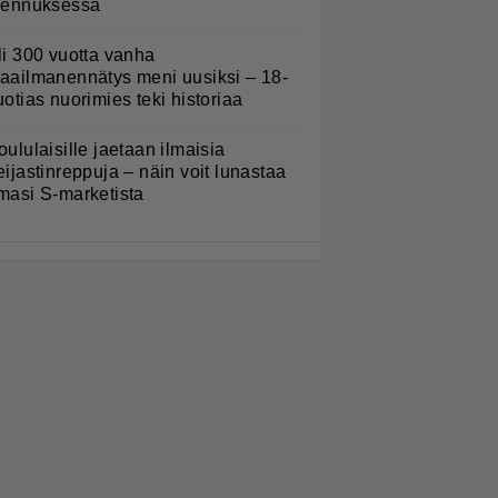
lennuksessa
li 300 vuotta vanha
aailmanennätys meni uusiksi – 18-
uotias nuorimies teki historiaa
oululaisille jaetaan ilmaisia
eijastinreppuja – näin voit lunastaa
masi S-marketista