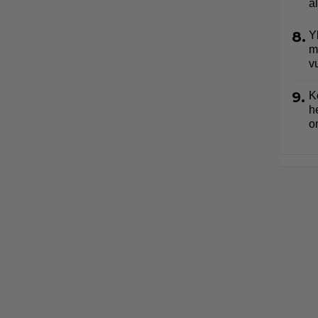
a
8.
Y
m
v
9.
K
h
o