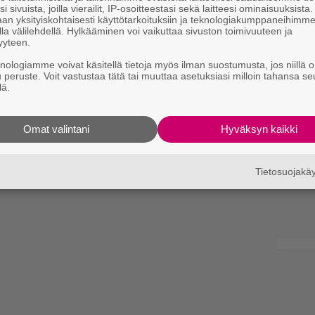
i sivuista, joilla vierailit, IP-osoitteestasi sekä laitteesi ominaisuuksista
an yksityiskohtaisesti käyttötarkoituksiin ja teknologiakumppaneihimm
la välilehdellä. Hylkääminen voi vaikuttaa sivuston toimivuuteen ja
yyteen.
knologiamme voivat käsitellä tietoja myös ilman suostumusta, jos niillä o
u peruste. Voit vastustaa tätä tai muuttaa asetuksiasi milloin tahansa se
lä.
Omat valintani
Hyväksyn kaikki
Tietosuojak