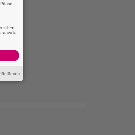
. Pääset
e
n siihen
uraavalla
äytäntömme