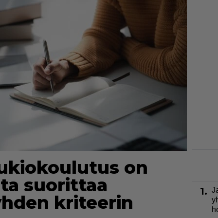
ukiokoulutus on
ta suorittaa
1.
J
yhden kriteerin
y
h