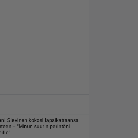
LUETUIMMAT JUTUT
ani Sievinen kokosi lapsikatraansa
hteen – ”Minun suurin perintöni
eille”