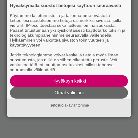
Hyväksymällä suostut tietojesi käyttöön seuraavasti
Käytämme laitetunnisteita ja tallennamme evästeitä
laitteellesi saadaksemme tietoja esimerkiksi sivuista, joilla
vierailit, IP-osoitteestasi sekä laitteesi ominaisuuksista.
Pääset tutustumaan yksityiskohtaisesti käyttötarkoituksiin ja
teknologiakumppaneihimme seuraavalla välilehdellä.
Hylkääminen voi vaikuttaa sivuston toimivuuteen ja
käytettävyyteen.
Jotkin teknologiamme voivat käsitellä tietoja myös ilman
suostumusta, jos niillä on siihen oikeutettu peruste. Voit
vastustaa tätä tai muuttaa asetuksiasi milloin tahansa
seuraavalla välilehdellä.
Hyväksyn kaikki
Omat valintani
Tietosuojakäytäntömme