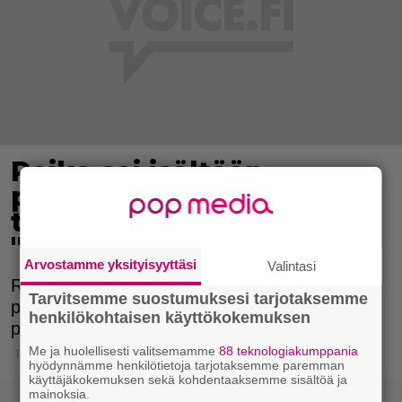
Poika sai isältään
postikortin kaksi vuotta
tämän kuoleman jälkeen:
"Rakastan sinua"
Arvostamme yksityisyyttäsi
Valintasi
Rowan Torrez koki uskomattoman hetken, kun
Tarvitsemme suostumuksesi tarjotaksemme
posti toi hänelle kortin, jonka lähettäjäksi
henkilökohtaisen käyttökokemuksen
paljastui kaksi vuotta sitten menehtynyt isä.
Me ja huolellisesti valitsemamme
88 teknologiakumppania
16.3.2015 20:15
hyödynnämme henkilötietoja tarjotaksemme paremman
käyttäjäkokemuksen sekä kohdentaaksemme sisältöä ja
mainoksia.