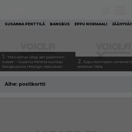
SUSANNA PENTTILÄ
BANGBUS
EPPU NORMAALI
JÄÄHYVÄI
1.
”Mitä isompi vehje, sen paremmin
2.
kulkee” – Susanna Penttilä suuntasi
Eppu Normaalin viimeinen k
Bangbussinsa Helsingin keskustaan
esitetään Ylellä
Aihe:
postikortti