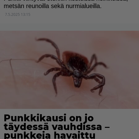
metsän reunoilla sekä nurmialueilla.
7.5.2025 13:15
Punkkikausi on jo
täydessä vauhdissa –
punkkeja havaittu