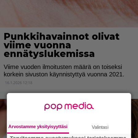
Punkkihavainnot olivat
viime vuonna
ennätyslukemissa
Viime vuoden ilmoitusten määrä on toiseksi
korkein sivuston käynnistyttyä vuonna 2021.
16.1.2026 12:18
Arvostamme yksityisyyttäsi
Valintasi