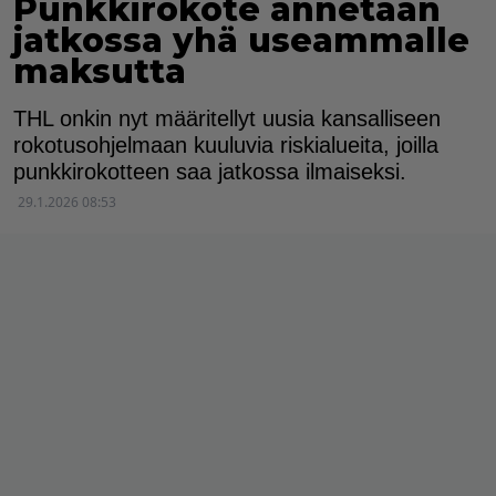
Punkkirokote annetaan
jatkossa yhä useammalle
maksutta
THL onkin nyt määritellyt uusia kansalliseen
rokotusohjelmaan kuuluvia riskialueita, joilla
punkkirokotteen saa jatkossa ilmaiseksi.
29.1.2026 08:53