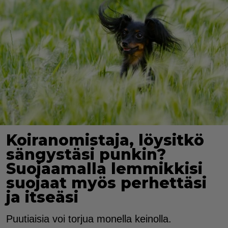
Koiranomistaja, löysitkö
sängystäsi punkin?
Suojaamalla lemmikkisi
suojaat myös perhettäsi
ja itseäsi
Puutiaisia voi torjua monella keinolla.