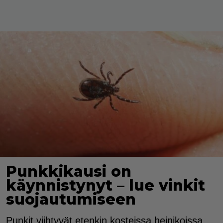
Punkkikausi on
käynnistynyt – lue vinkit
suojautumiseen
Punkit viihtyvät etenkin kosteissa heinikoissa,