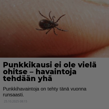
Punkkikausi ei ole vielä
ohitse – havaintoja
tehdään yhä
Punkkihavaintoja on tehty tänä vuonna
runsaasti.
25.10.2025 08:15