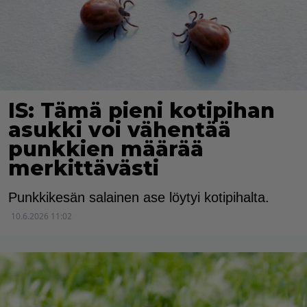
IS: Tämä pieni kotipihan
asukki voi vähentää
punkkien määrää
merkittävästi
Punkkikesän salainen ase löytyi kotipihalta.
10.6.2026 11:02