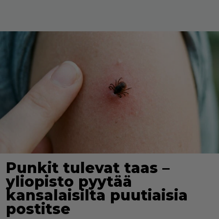
Punkit tulevat taas –
yliopisto pyytää
kansalaisilta puutiaisia
postitse