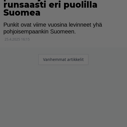
runsaasti eri puolilla
Suomea
Punkit ovat viime vuosina levinneet yhä
pohjoisempaankin Suomeen.
25.4.2025 16:15
Artikkelien
Vanhemmat artikkelit
selaus