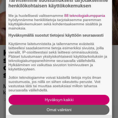
Tarvitsemme suostumuksesi tarjotaksemme
henkilökohtaisen käyttökokemuksen
Me ja huolellisesti valitsemamme
88 teknologiakumppania
hyödynnämme henkilötietoja tarjotaksemme paremman
käyttäjäkokemuksen sekä kohdentaaksemme sisältöä ja
mainoksia.
Hyväksymällä suostut tietojesi käyttöön seuraavasti
Käytämme laitetunnisteita ja tallennamme evästeitä
laitteellesi saadaksemme tietoja esimerkiksi sivuista, joilla
Kärsitkö kuivista
vierailit, IP-osoitteestasi sekä laitteesi ominaisuuksista.
Pääset tutustumaan yksityiskohtaisesti käyttötarkoituksiin ja
silmistä? Syynä saattaa
teknologiakumppaneihimme seuraavalla välilehdellä.
Hylkääminen voi vaikuttaa sivuston toimivuuteen ja
olla epämiellyttävä
käytettävyyteen.
salamatkustaja
Jotkin teknologiamme voivat käsitellä tietoja myös ilman
suostumusta, jos niillä on siihen oikeutettu peruste. Voit
Miljoonat suomalaiset kärsivät
vastustaa tätä tai muuttaa asetuksiasi milloin tahansa
seuraavalla välilehdellä.
kuivasilmäisyydestä.
Hyväksyn kaikki
2.12.2025 08:00
Omat valintani