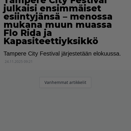
Tampere City Festival
julkaisi ensimmäiset
esiintyjänsä – menossa
mukana muun muassa
Flo Rida ja
Kapasiteettiyksikkö
Tampere City Festival järjestetään elokuussa.
24.11.2025 09:21
Artikkelien
Vanhemmat artikkelit
selaus