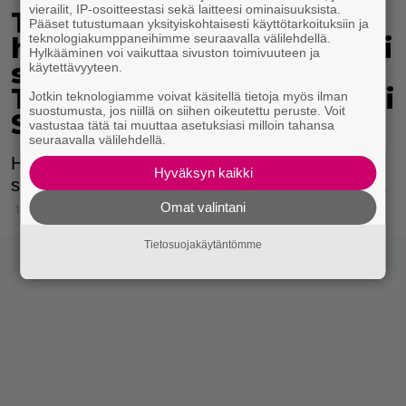
vierailit, IP-osoitteestasi sekä laitteesi ominaisuuksista.
Tampereella kuvattu
Pääset tutustumaan yksityiskohtaisesti käyttötarkoituksiin ja
teknologiakumppaneihimme seuraavalla välilehdellä.
hyytävä Hollywood-trilleri
Hylkääminen voi vaikuttaa sivuston toimivuuteen ja
saa maailmanensi-iltansa
käytettävyyteen.
Texasissa – ohjaaja ihastui
Jotkin teknologiamme voivat käsitellä tietoja myös ilman
suostumusta, jos niillä on siihen oikeutettu peruste. Voit
Suomeen
vastustaa tätä tai muuttaa asetuksiasi milloin tahansa
seuraavalla välilehdellä.
Hollywood-tähdillä kyllästetty elokuva kuvattiin
Hyväksyn kaikki
suurelta osin Tampereella vuoden 2024 lopulla.
Omat valintani
13.3.2026 10:43
Tietosuojakäytäntömme