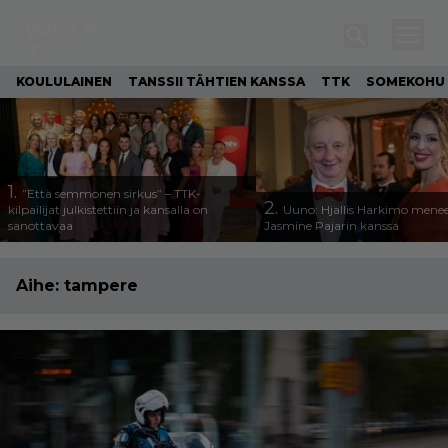
KOULULAINEN
TANSSII TÄHTIEN KANSSA
TTK
SOMEKOHU
1.
”Että semmonen sirkus” – TTK-
2.
kilpailijat julkistettiin ja kansalla on
Uuno: Hjallis Harkimo menee
sanottavaa
Jasmine Pajarin kanssa
Aihe:
tampere