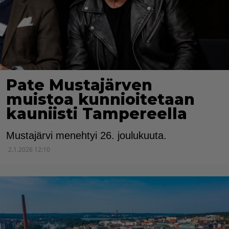
Pate Mustajärven
muistoa kunnioitetaan
kauniisti Tampereella
Mustajärvi menehtyi 26. joulukuuta.
2.1.2026 12:10