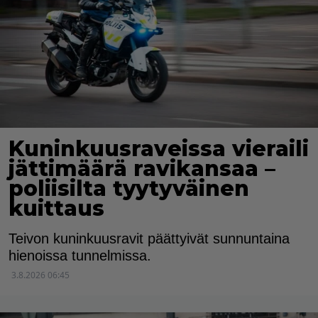
Kuninkuusraveissa vieraili
jättimäärä ravikansaa –
poliisilta tyytyväinen
kuittaus
Teivon kuninkuusravit päättyivät sunnuntaina
hienoissa tunnelmissa.
3.8.2026 06:45