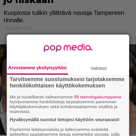
Kuopiosta tulikin yllättävä nousija Tampereen
rinnalle.
20.3.2026 12:25
Arvostamme yksityisyyttäsi
Valintasi
Tarvitsemme suostumuksesi tarjotaksemme
henkilökohtaisen käyttökokemuksen
Me ja huolellisesti valitsemamme
88 teknologiakumppania
hyödynnämme henkilötietoja tarjotaksemme paremman
käyttäjäkokemuksen sekä kohdentaaksemme sisältöä ja
mainoksia.
Hyväksymällä suostut tietojesi käyttöön seuraavasti
Käytämme laitetunnisteita ja tallennamme evästeitä
laitteellesi saadaksemme tietoja esimerkiksi sivuista, joilla