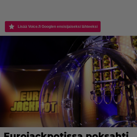
Lisää Voice.fi Googlen ensisijaiseksi lähteeksi
Eurojackpotissa poksahti