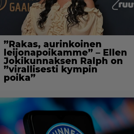
”Rakas, aurinkoinen
leijonapoikamme” – Ellen
Jokikunnaksen Ralph on
”virallisesti kympin
poika”