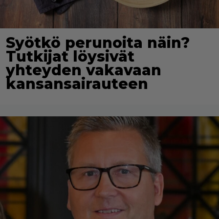
Syötkö perunoita näin?
Tutkijat löysivät
yhteyden vakavaan
kansansairauteen