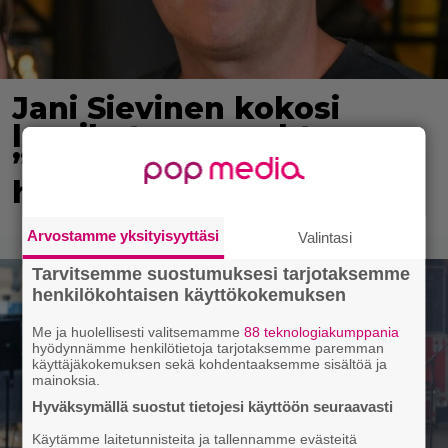
Jani Sievinen kokosi
lapsikatraansa yhteen –
”Minun suurin perintöni
heille”
Arvostamme yksityisyyttäsi
Valintasi
Tarvitsemme suostumuksesi tarjotaksemme
henkilökohtaisen käyttökokemuksen
Me ja huolellisesti valitsemamme
88 teknologiakumppania
hyödynnämme henkilötietoja tarjotaksemme paremman
käyttäjäkokemuksen sekä kohdentaaksemme sisältöä ja
mainoksia.
Hyväksymällä suostut tietojesi käyttöön seuraavasti
Käytämme laitetunnisteita ja tallennamme evästeitä