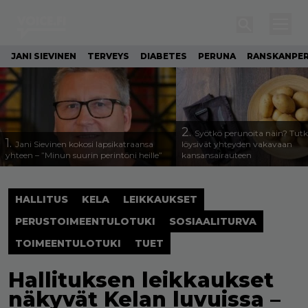
JANI SIEVINEN
TERVEYS
DIABETES
PERUNA
RANSKANPE
2.
Syötkö perunoita näin? Tutk
1.
Jani Sievinen kokosi lapsikatraansa
löysivät yhteyden vakavaan
yhteen – ”Minun suurin perintöni heille”
kansansairauteen
HALLITUS
KELA
LEIKKAUKSET
PERUSTOIMEENTULOTUKI
SOSIAALITURVA
TOIMEENTULOTUKI
TUET
Hallituksen leikkaukset
näkyvät Kelan luvuissa –