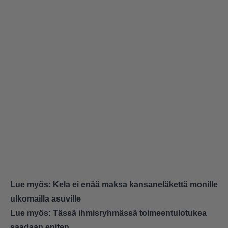
Lue myös:
Kela ei enää maksa kansaneläkettä monille
ulkomailla asuville
Lue myös:
Tässä ihmisryhmässä toimeentulotukea
saadaan eniten