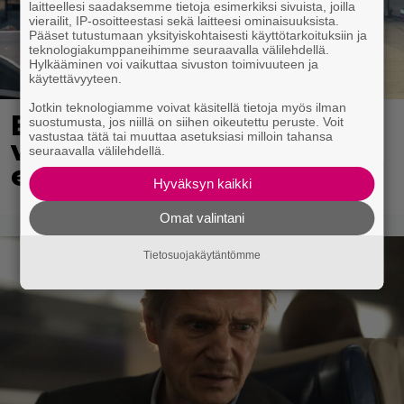
laitteellesi saadaksemme tietoja esimerkiksi sivuista, joilla
vierailit, IP-osoitteestasi sekä laitteesi ominaisuuksista.
Pääset tutustumaan yksityiskohtaisesti käyttötarkoituksiin ja
teknologiakumppaneihimme seuraavalla välilehdellä.
Hylkääminen voi vaikuttaa sivuston toimivuuteen ja
käytettävyyteen.
Jotkin teknologiamme voivat käsitellä tietoja myös ilman
Eppu Normaalin
suostumusta, jos niillä on siihen oikeutettu peruste. Voit
vastustaa tätä tai muuttaa asetuksiasi milloin tahansa
viimeinen konsertti
seuraavalla välilehdellä.
esitetään Ylellä
Hyväksyn kaikki
Omat valintani
Tietosuojakäytäntömme