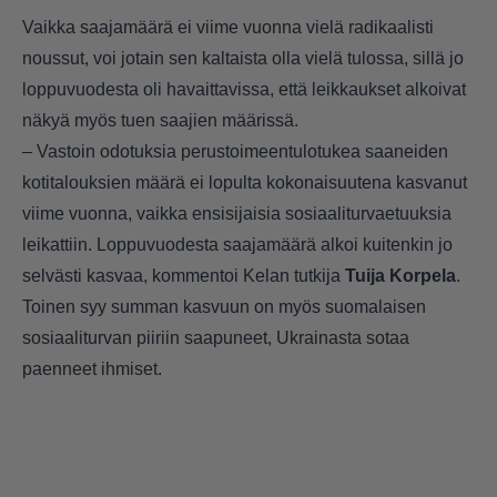
Vaikka saajamäärä ei viime vuonna vielä radikaalisti
noussut, voi jotain sen kaltaista olla vielä tulossa, sillä jo
loppuvuodesta oli havaittavissa, että leikkaukset alkoivat
näkyä myös tuen saajien määrissä.
– Vastoin odotuksia perustoimeentulotukea saaneiden
kotitalouksien määrä ei lopulta kokonaisuutena kasvanut
viime vuonna, vaikka ensisijaisia sosiaaliturvaetuuksia
leikattiin. Loppuvuodesta saajamäärä alkoi kuitenkin jo
selvästi kasvaa, kommentoi Kelan tutkija
Tuija Korpela
.
Toinen syy summan kasvuun on myös suomalaisen
sosiaaliturvan piiriin saapuneet, Ukrainasta sotaa
paenneet ihmiset.