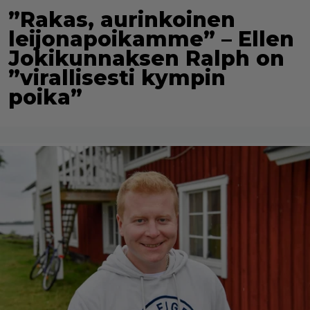
”Rakas, aurinkoinen
leijonapoikamme” – Ellen
Jokikunnaksen Ralph on
”virallisesti kympin
poika”