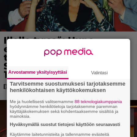
Illalla tv:ssä: Uuno-
elokuva jossa käytettiin
tietokonegrafiikkaa?
Sellainen tehtiin vuonna
1998
Arvostamme yksityisyyttäsi
Valintasi
Tarvitsemme suostumuksesi tarjotaksemme
henkilökohtaisen käyttökokemuksen
Me ja huolellisesti valitsemamme
88 teknologiakumppania
hyödynnämme henkilötietoja tarjotaksemme paremman
käyttäjäkokemuksen sekä kohdentaaksemme sisältöä ja
mainoksia.
Hyväksymällä suostut tietojesi käyttöön seuraavasti
Käytämme laitetunnisteita ja tallennamme evästeitä