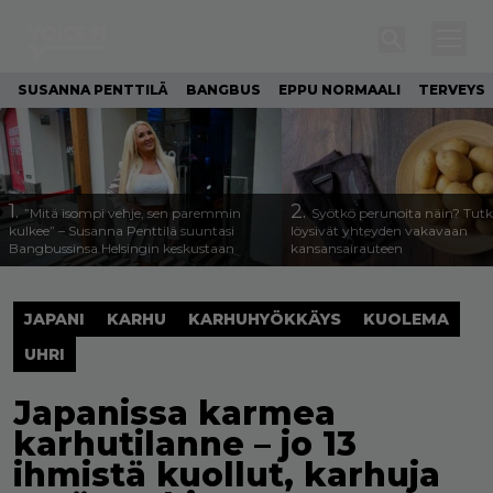
SUSANNA PENTTILÄ
BANGBUS
EPPU NORMAALI
TERVEYS
1.
2.
”Mitä isompi vehje, sen paremmin
Syötkö perunoita näin? Tutk
kulkee” – Susanna Penttilä suuntasi
löysivät yhteyden vakavaan
Bangbussinsa Helsingin keskustaan
kansansairauteen
JAPANI
KARHU
KARHUHYÖKKÄYS
KUOLEMA
UHRI
Japanissa karmea
karhutilanne – jo 13
ihmistä kuollut, karhuja