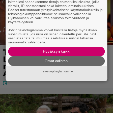
laitteellesi saadaksemme tietoja esimerkiksi sivuista, joilla
vierailit, IP-osoitteestasi sekä laitteesi ominaisuuksista.
Pääset tutustumaan yksityiskohtaisesti käyttötarkoituksiin ja
teknologiakumppaneihimme seuraavalla välilehdellä.
Hylkääminen voi vaikuttaa sivuston toimivuuteen ja
käytettävyyteen.
Jotkin teknologiamme voivat käsitellä tietoja myös ilman
suostumusta, jos niillä on siihen oikeutettu peruste. Voit
vastustaa tätä tai muuttaa asetuksiasi milloin tahansa
seuraavalla välilehdellä.
Täällä pelattiin lauantain
Hyväksyn kaikki
Loton ja Jokerin isot
Omat valintani
rahat – Tokmannilla,
ABC:lla, netissä…
Tietosuojakäytäntömme