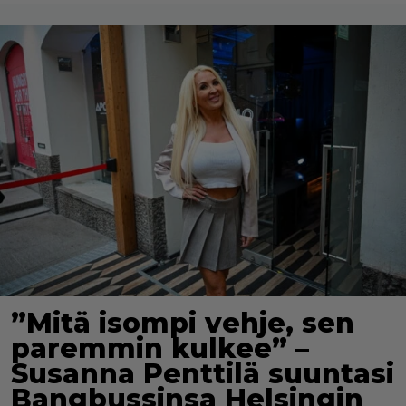
”Mitä isompi vehje, sen
paremmin kulkee” –
Susanna Penttilä suuntasi
Bangbussinsa Helsingin