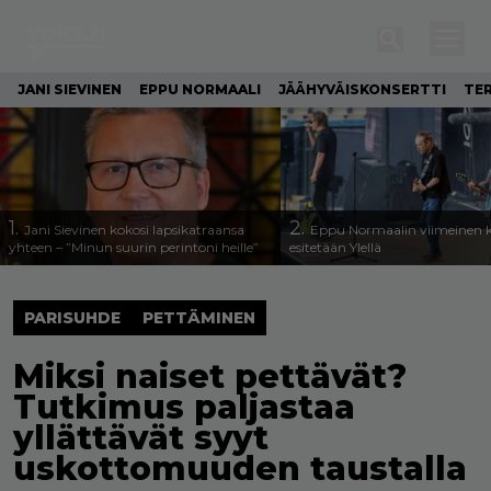
JANI SIEVINEN
EPPU NORMAALI
JÄÄHYVÄISKONSERTTI
TE
1.
2.
Jani Sievinen kokosi lapsikatraansa
Eppu Normaalin viimeinen k
yhteen – ”Minun suurin perintöni heille”
esitetään Ylellä
PARISUHDE
PETTÄMINEN
Miksi naiset pettävät?
Tutkimus paljastaa
yllättävät syyt
uskottomuuden taustalla