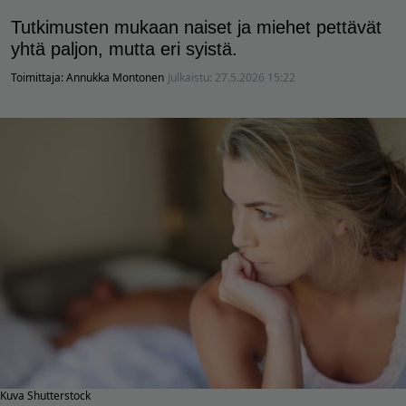
Tutkimusten mukaan naiset ja miehet pettävät
yhtä paljon, mutta eri syistä.
Toimittaja:
Annukka Montonen
Julkaistu:
27.5.2026 15:22
Kuva Shutterstock