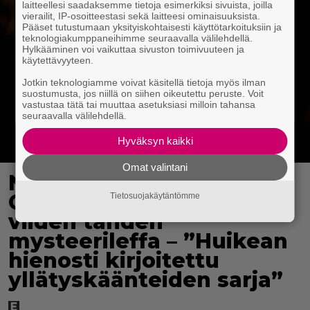
laitteellesi saadaksemme tietoja esimerkiksi sivuista, joilla
vierailit, IP-osoitteestasi sekä laitteesi ominaisuuksista.
Pääset tutustumaan yksityiskohtaisesti käyttötarkoituksiin ja
teknologiakumppaneihimme seuraavalla välilehdellä.
Hylkääminen voi vaikuttaa sivuston toimivuuteen ja
käytettävyyteen.
Jotkin teknologiamme voivat käsitellä tietoja myös ilman
suostumusta, jos niillä on siihen oikeutettu peruste. Voit
vastustaa tätä tai muuttaa asetuksiasi milloin tahansa
seuraavalla välilehdellä.
Hyväksyn kaikki
Omat valintani
Nyt Netflixissä:
Christopher Nolanin
Tietosuojakäytäntömme
viiden tähden
mysteerileffa – ”Huikean
hienosti kirjoitettu
yllätyskäänteiden sarja”