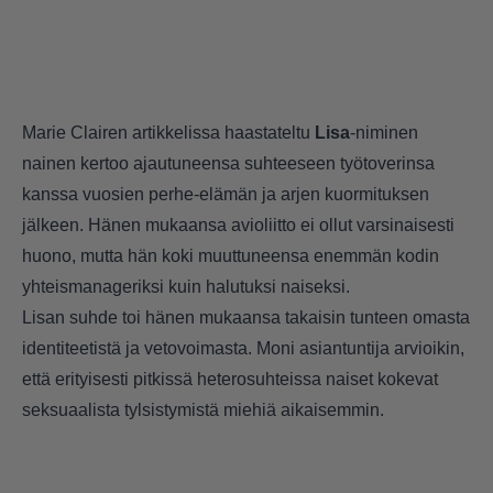
Marie Clairen
artikkelissa haastateltu
Lisa
-niminen
nainen kertoo ajautuneensa suhteeseen työtoverinsa
kanssa vuosien perhe-elämän ja arjen kuormituksen
jälkeen. Hänen mukaansa avioliitto ei ollut varsinaisesti
huono, mutta hän koki muuttuneensa enemmän kodin
yhteismanageriksi kuin halutuksi naiseksi.
Lisan suhde toi hänen mukaansa takaisin tunteen omasta
identiteetistä ja vetovoimasta. Moni asiantuntija arvioikin,
että erityisesti pitkissä heterosuhteissa naiset kokevat
seksuaalista tylsistymistä miehiä aikaisemmin.