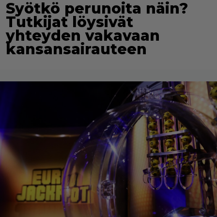
Syötkö perunoita näin?
Tutkijat löysivät
yhteyden vakavaan
kansansairauteen