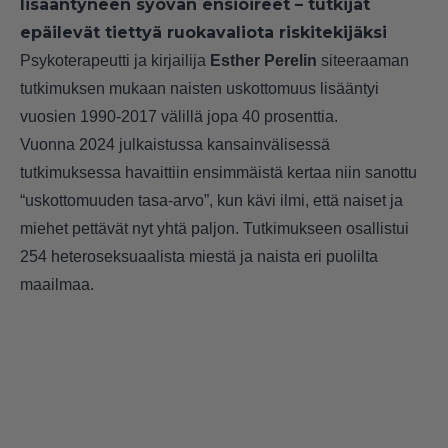
lisääntyneen syövän ensioireet – tutkijat
epäilevät tiettyä ruokavaliota riskitekijäksi
Psykoterapeutti ja kirjailija
Esther Perelin
siteeraaman
tutkimuksen mukaan naisten uskottomuus lisääntyi
vuosien 1990-2017 välillä jopa 40 prosenttia.
Vuonna 2024 julkaistussa kansainvälisessä
tutkimuksessa havaittiin ensimmäistä kertaa niin sanottu
“uskottomuuden tasa-arvo”, kun kävi ilmi, että naiset ja
miehet pettävät nyt yhtä paljon. Tutkimukseen osallistui
254 heteroseksuaalista miestä ja naista eri puolilta
maailmaa.