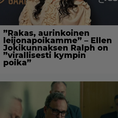
”Rakas, aurinkoinen
leijonapoikamme” – Ellen
Jokikunnaksen Ralph on
”virallisesti kympin
poika”