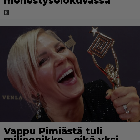
menestyselokuvassa
Vappu Pimiästä tuli
miljoonikko – eikä yksi