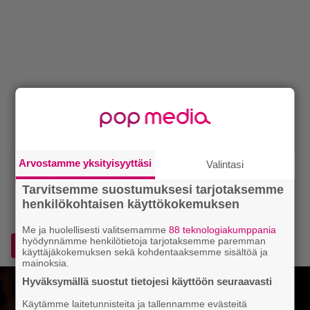
Arvostamme yksityisyyttäsi
Valintasi
Tarvitsemme suostumuksesi tarjotaksemme
henkilökohtaisen käyttökokemuksen
Me ja huolellisesti valitsemamme
88 teknologiakumppania
hyödynnämme henkilötietoja tarjotaksemme paremman
Lisää Voice.fi Googlen ensisijaiseksi lähteeksi
käyttäjäkokemuksen sekä kohdentaaksemme sisältöä ja
mainoksia.
Hyväksymällä suostut tietojesi käyttöön seuraavasti
Käytämme laitetunnisteita ja tallennamme evästeitä