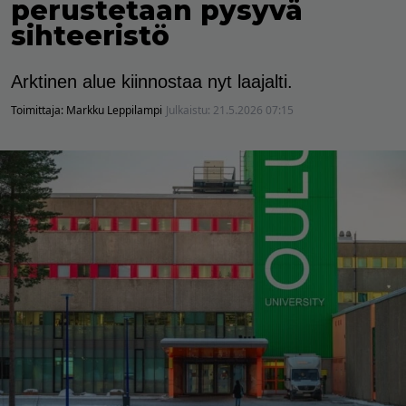
perustetaan pysyvä
sihteeristö
Arktinen alue kiinnostaa nyt laajalti.
Toimittaja:
Markku Leppilampi
Julkaistu:
21.5.2026 07:15