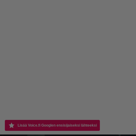
Lisää Voice.fi Googlen ensisijaiseksi lähteeksi