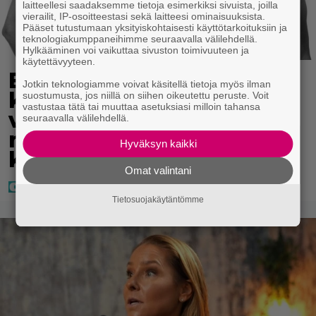
laitteellesi saadaksemme tietoja esimerkiksi sivuista, joilla
vierailit, IP-osoitteestasi sekä laitteesi ominaisuuksista.
Pääset tutustumaan yksityiskohtaisesti käyttötarkoituksiin ja
teknologiakumppaneihimme seuraavalla välilehdellä.
Hylkääminen voi vaikuttaa sivuston toimivuuteen ja
käytettävyyteen.
Eppu Normaali soitti
Jotkin teknologiamme voivat käsitellä tietoja myös ilman
kaikkien aikojen
suostumusta, jos niillä on siihen oikeutettu peruste. Voit
vastustaa tätä tai muuttaa asetuksiasi milloin tahansa
viimeisen konserttinsa –
seuraavalla välilehdellä.
nämä kappaleet sillä
Hyväksyn kaikki
kuultiin
Omat valintani
Tietosuojakäytäntömme