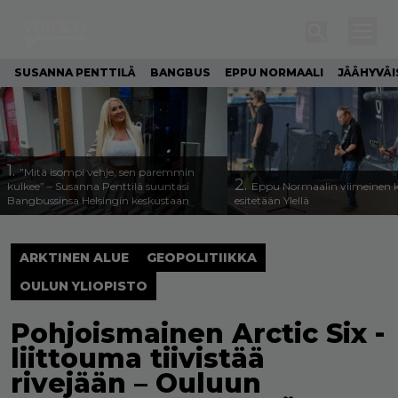
SUSANNA PENTTILÄ
BANGBUS
EPPU NORMAALI
JÄÄHYVÄI
1.
”Mitä isompi vehje, sen paremmin
2.
kulkee” – Susanna Penttilä suuntasi
Eppu Normaalin viimeinen k
Bangbussinsa Helsingin keskustaan
esitetään Ylellä
ARKTINEN ALUE
GEOPOLITIIKKA
OULUN YLIOPISTO
Pohjoismainen Arctic Six -
liittouma tiivistää
rivejään – Ouluun