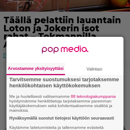
Täällä pelattiin lauantain
Loton ja Jokerin isot
rahat – Tokmannilla,
ABC:lla, netissä…
Arvostamme yksityisyyttäsi
Valintasi
Tarvitsemme suostumuksesi tarjotaksemme
henkilökohtaisen käyttökokemuksen
Me ja huolellisesti valitsemamme
88 teknologiakumppania
hyödynnämme henkilötietoja tarjotaksemme paremman
käyttäjäkokemuksen sekä kohdentaaksemme sisältöä ja
mainoksia.
Hyväksymällä suostut tietojesi käyttöön seuraavasti
Käytämme laitetunnisteita ja tallennamme evästeitä