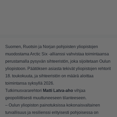
Suomen, Ruotsin ja Norjan pohjoisten yliopistojen
muodostama Arctic Six -allianssi vahvistaa toimintaansa
perustamalla pysyvän sihteeristön, joka sijoitetaan Oulun
yliopistoon. Päätöksen asiasta tekivät yliopistojen rehtorit
18. toukokuuta, ja sihteeristön on määrä aloittaa
toimintansa syksyllä 2026.
Tutkimusvararehtori
Matti Latva-aho
vihjaa
geopoliittisesti muuttuneeseen tilanteeseen.
– Oulun yliopiston painotuksissa kokonaisvaltainen
turvallisuus ja resilienssi erityisesti pohjoisessa on