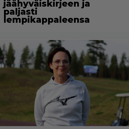
jäähyväiskirjeen ja
paljasti
lempikappaleensa