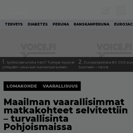
TERVEYS
DIABETES
PERUNA
RANSKANPERUNA
EUROJA
1.
2.
Syötkö perunoita näin? Tutkijat löysivät
Eurojackpotista 80 000 eur
yhteyden vakavaan kansansairauteen
Suomeen – tänne
LOMAKOHDE
VAARALLISUUS
Maailman vaarallisimmat
matkakohteet selvitettiin
– turvallisinta
Pohjoismaissa