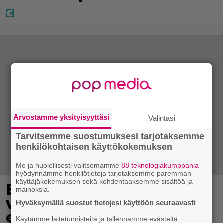
Arvostamme yksityisyyttäsi
Valintasi
Tarvitsemme suostumuksesi tarjotaksemme
henkilökohtaisen käyttökokemuksen
Me ja huolellisesti valitsemamme
88 teknologiakumppania
hyödynnämme henkilötietoja tarjotaksemme paremman
käyttäjäkokemuksen sekä kohdentaaksemme sisältöä ja
Eppu Normaalin
mainoksia.
viimeinen konsertti
Hyväksymällä suostut tietojesi käyttöön seuraavasti
esitetään Ylellä
Käytämme laitetunnisteita ja tallennamme evästeitä