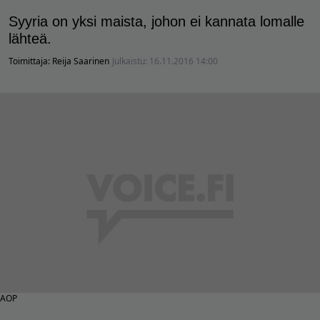
Syyria on yksi maista, johon ei kannata lomalle
lähteä.
Toimittaja:
Reija Saarinen
Julkaistu:
16.11.2016 14:00
AOP