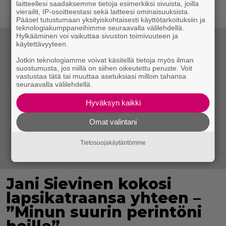
laitteellesi saadaksemme tietoja esimerkiksi sivuista, joilla
vierailit, IP-osoitteestasi sekä laitteesi ominaisuuksista.
Pääset tutustumaan yksityiskohtaisesti käyttötarkoituksiin ja
teknologiakumppaneihimme seuraavalla välilehdellä.
Hylkääminen voi vaikuttaa sivuston toimivuuteen ja
käytettävyyteen.
Jotkin teknologiamme voivat käsitellä tietoja myös ilman
suostumusta, jos niillä on siihen oikeutettu peruste. Voit
vastustaa tätä tai muuttaa asetuksiasi milloin tahansa
seuraavalla välilehdellä.
Hyväksyn kaikki
Omat valintani
Tietosuojakäytäntömme
Jani Sievinen kokosi
lapsikatraansa yhteen –
”Minun suurin perintöni