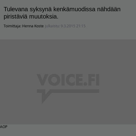
Tulevana syksynä kenkämuodissa nähdään
piristäviä muutoksia.
Toimittaja:
Henna Koste
Julkaistu:
9.3.2015 21:15
AOP