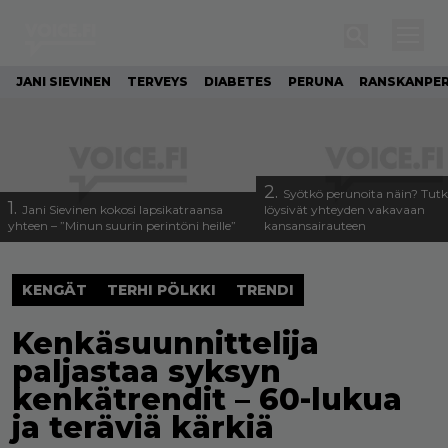
JANI SIEVINEN
TERVEYS
DIABETES
PERUNA
RANSKANPE
2.
Syötkö perunoita näin? Tutk
1.
Jani Sievinen kokosi lapsikatraansa
löysivät yhteyden vakavaan
yhteen – ”Minun suurin perintöni heille”
kansansairauteen
KENGÄT
TERHI PÖLKKI
TRENDI
Kenkäsuunnittelija
paljastaa syksyn
kenkätrendit – 60-lukua
ja teräviä kärkiä