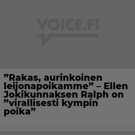
”Rakas, aurinkoinen
leijonapoikamme” – Ellen
Jokikunnaksen Ralph on
”virallisesti kympin
poika”