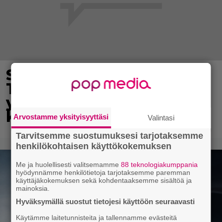
Syötkö perunoita näin?
Tutkijat löysivät
yhteyden vakavaan
kansansairauteen
Arvostamme yksityisyyttäsi
Valintasi
Tarvitsemme suostumuksesi tarjotaksemme
henkilökohtaisen käyttökokemuksen
Me ja huolellisesti valitsemamme
88 teknologiakumppania
hyödynnämme henkilötietoja tarjotaksemme paremman
käyttäjäkokemuksen sekä kohdentaaksemme sisältöä ja
mainoksia.
Hyväksymällä suostut tietojesi käyttöön seuraavasti
Käytämme laitetunnisteita ja tallennamme evästeitä