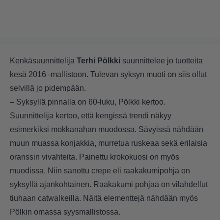
Kenkäsuunnittelija
Terhi Pölkki
suunnittelee jo tuotteita
kesä 2016 -mallistoon. Tulevan syksyn muoti on siis ollut
selvillä jo pidempään.
– Syksyllä pinnalla on 60-luku, Pölkki kertoo.
Suunnittelija kertoo, että kengissä trendi näkyy
esimerkiksi mokkanahan muodossa. Sävyissä nähdään
muun muassa konjakkia, murretua ruskeaa sekä erilaisia
oranssin vivahteita. Painettu krokokuosi on myös
muodissa. Niin sanottu crepe eli raakakumipohja on
syksyllä ajankohtainen. Raakakumi pohjaa on vilahdellut
tiuhaan catwalkeilla. Näitä elementtejä nähdään myös
Pölkin omassa syysmallistossa.