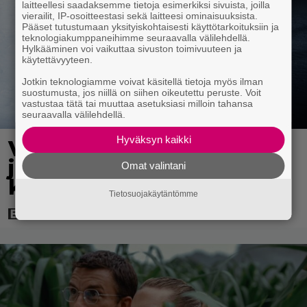
laitteellesi saadaksemme tietoja esimerkiksi sivuista, joilla
vierailit, IP-osoitteestasi sekä laitteesi ominaisuuksista.
Pääset tutustumaan yksityiskohtaisesti käyttötarkoituksiin ja
teknologiakumppaneihimme seuraavalla välilehdellä.
Hylkääminen voi vaikuttaa sivuston toimivuuteen ja
käytettävyyteen.
Jotkin teknologiamme voivat käsitellä tietoja myös ilman
suostumusta, jos niillä on siihen oikeutettu peruste. Voit
vastustaa tätä tai muuttaa asetuksiasi milloin tahansa
seuraavalla välilehdellä.
Hyväksyn kaikki
Vanhasta X-Files-leffasta
julkaistaan K18-versio –
Omat valintani
katso traileri
Tietosuojakäytäntömme