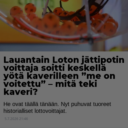
Lauantain Loton jättipotin
voittaja soitti keskellä
yötä kaverilleen ”me on
voitettu” – mitä teki
kaveri?
He ovat täällä tänään. Nyt puhuvat tuoreet
historialliset lottovoittajat.
5.7.2026 21:46