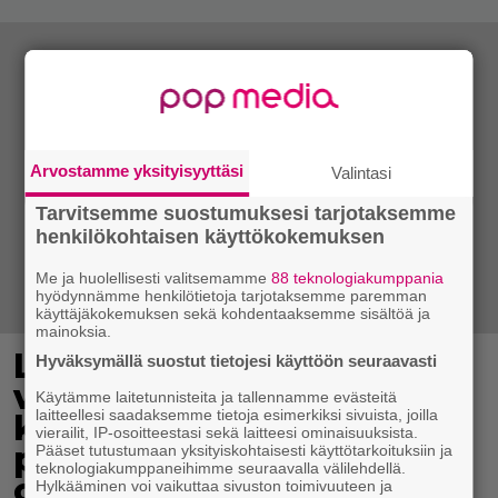
Arvostamme yksityisyyttäsi
Valintasi
Tarvitsemme suostumuksesi tarjotaksemme
henkilökohtaisen käyttökokemuksen
Me ja huolellisesti valitsemamme
88 teknologiakumppania
hyödynnämme henkilötietoja tarjotaksemme paremman
käyttäjäkokemuksen sekä kohdentaaksemme sisältöä ja
mainoksia.
Lottovoittaja lunasti
Hyväksymällä suostut tietojesi käyttöön seuraavasti
voittonsa
Käytämme laitetunnisteita ja tallennamme evästeitä
laitteellesi saadaksemme tietoja esimerkiksi sivuista, joilla
kauhuelokuvahahmoksi
vierailit, IP-osoitteestasi sekä laitteesi ominaisuuksista.
pukeutuneena – suojeli
Pääset tutustumaan yksityiskohtaisesti käyttötarkoituksiin ja
teknologiakumppaneihimme seuraavalla välilehdellä.
omaa henkilöllisyyttään
Hylkääminen voi vaikuttaa sivuston toimivuuteen ja