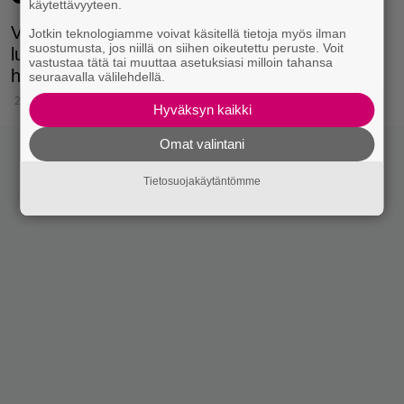
käytettävyyteen.
Voittaja oli odottanut kaksi kuukautta voittonsa
Jotkin teknologiamme voivat käsitellä tietoja myös ilman
suostumusta, jos niillä on siihen oikeutettu peruste. Voit
lunastamista, koska tunsi olonsa
vastustaa tätä tai muuttaa asetuksiasi milloin tahansa
huonovointiseksi voiton jälkeen.
seuraavalla välilehdellä.
20.2.2019 23:15
Hyväksyn kaikki
Omat valintani
Tietosuojakäytäntömme