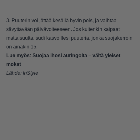
3. Puuterin voi jättää kesällä hyvin pois, ja vaihtaa
sävyttävään päivävoiteeseen. Jos kuitenkin kaipaat
mattaisuutta, sudi kasvoillesi puuteria, jonka suojakerroin
on ainakin 15.
Lue myös:
Suojaa ihosi auringolta – vältä yleiset
mokat
Lähde:
InStyle