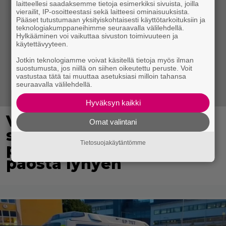
laitteellesi saadaksemme tietoja esimerkiksi sivuista, joilla
vierailit, IP-osoitteestasi sekä laitteesi ominaisuuksista.
Pääset tutustumaan yksityiskohtaisesti käyttötarkoituksiin ja
teknologiakumppaneihimme seuraavalla välilehdellä.
Hylkääminen voi vaikuttaa sivuston toimivuuteen ja
käytettävyyteen.
Jotkin teknologiamme voivat käsitellä tietoja myös ilman
suostumusta, jos niillä on siihen oikeutettu peruste. Voit
vastustaa tätä tai muuttaa asetuksiasi milloin tahansa
seuraavalla välilehdellä.
Hyväksyn kaikki
Virkavalta takaa-ajoi
Omat valintani
skoottereita –
Tietosuojakäytäntömme
poliisimoottoripyörä teki
paosta lyhyen