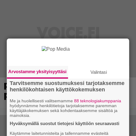
Arvostamme yksityisyyttäsi
Valintasi
Tarvitsemme suostumuksesi tarjotaksemme
Poliisi kuljetti miestä
henkilökohtaisen käyttökokemuksen
putkaan – mies kuoli
Me ja huolellisesti valitsemamme
88 teknologiakumppania
hyödynnämme henkilötietoja tarjotaksemme paremman
käyttäjäkokemuksen sekä kohdentaaksemme sisältöä ja
mainoksia.
Hyväksymällä suostut tietojesi käyttöön seuraavasti
Käytämme laitetunnisteita ja tallennamme evästeitä