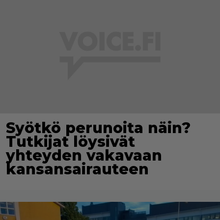
Syötkö perunoita näin?
Tutkijat löysivät
yhteyden vakavaan
kansansairauteen