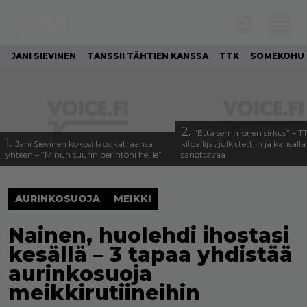
JANI SIEVINEN
TANSSII TÄHTIEN KANSSA
TTK
SOMEKOHU
2.
”Että semmonen sirkus” – T
1.
Jani Sievinen kokosi lapsikatraansa
kilpailijat julkistettiin ja kansall
yhteen – ”Minun suurin perintöni heille”
sanottavaa
AURINKOSUOJA
MEIKKI
Nainen, huolehdi ihostasi
kesällä – 3 tapaa yhdistää
aurinkosuoja
meikkirutiineihin