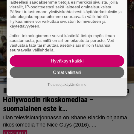
laitteellesi saadaksemme tietoja esimerkiksi sivuista, joilla
vierailit, IP-osoitteestasi sekä laitteesi ominaisuuksista.
Pääset tutustumaan yksityiskohtaisesti käyttötarkoituksiin ja
teknologiakumppaneihimme seuraavalla välilehdellä.
Hylkääminen voi vaikuttaa sivuston toimivuuteen ja
käytettävyyteen.
Jotkin teknologiamme voivat käsitellä tietoja myös ilman
suostumusta, jos niillä on siihen oikeutettu peruste. Voit
vastustaa tätä tai muuttaa asetuksiasi milloin tahansa
seuraavalla välilehdellä.
Hyväksyn kaikki
Omat valintani
Tietosuojakäytäntömme