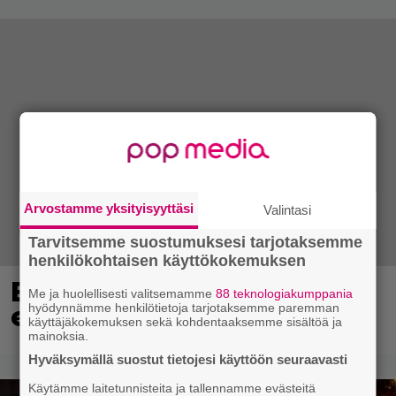
Arvostamme yksityisyyttäsi
Valintasi
Tarvitsemme suostumuksesi tarjotaksemme
henkilökohtaisen käyttökokemuksen
Eurojackpotista 80 000
Me ja huolellisesti valitsemamme
88 teknologiakumppania
euroa Suomeen – tänne
hyödynnämme henkilötietoja tarjotaksemme paremman
käyttäjäkokemuksen sekä kohdentaaksemme sisältöä ja
mainoksia.
Hyväksymällä suostut tietojesi käyttöön seuraavasti
Käytämme laitetunnisteita ja tallennamme evästeitä