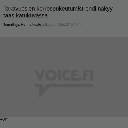
Takavuosien kerrospukeutumistrendi näkyy
taas katukuvassa
Toimittaja:
Henna Koste
Julkaistu:
12.6.2015 16:45
AOP