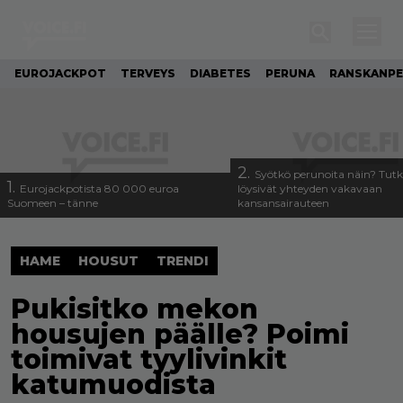
EUROJACKPOT
TERVEYS
DIABETES
PERUNA
RANSKANP
2.
Syötkö perunoita näin? Tutk
1.
Eurojackpotista 80 000 euroa
löysivät yhteyden vakavaan
Suomeen – tänne
kansansairauteen
HAME
HOUSUT
TRENDI
Pukisitko mekon
housujen päälle? Poimi
toimivat tyylivinkit
katumuodista