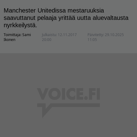
Manchester Unitedissa mestaruuksia
saavuttanut pelaaja yrittää uutta aluevaltausta
nyrkkeilystä.
Toimittaja:
Sami
Julkaistu:
12.11.2017
Päivitetty:
29.10.2025
Ikonen
20:00
11:05