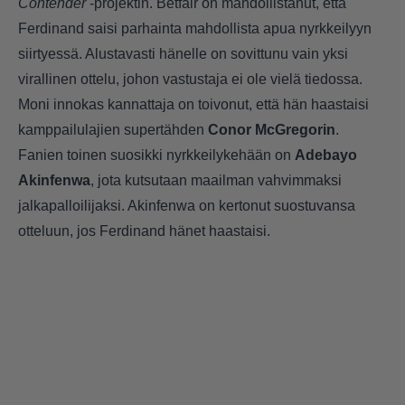
Contender
-projektin. Betfair on mahdollistanut, että
Ferdinand saisi parhainta mahdollista apua nyrkkeilyyn
siirtyessä. Alustavasti hänelle on sovittunu vain yksi
virallinen ottelu, johon vastustaja ei ole vielä tiedossa.
Moni innokas kannattaja on toivonut, että hän haastaisi
kamppailulajien supertähden
Conor McGregorin
.
Fanien toinen suosikki nyrkkeilykehään on
Adebayo
Akinfenwa
, jota kutsutaan maailman vahvimmaksi
jalkapalloilijaksi. Akinfenwa on kertonut suostuvansa
otteluun, jos Ferdinand hänet haastaisi.