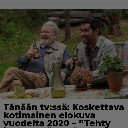
Tänään tv:ssä: Koskettava
kotimainen elokuva
vuodelta 2020 – ”Tehty