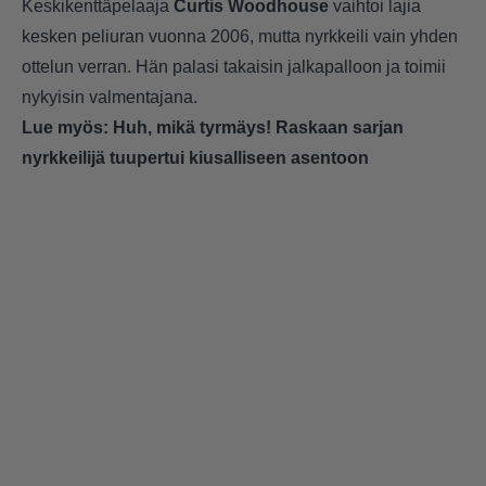
Keskikenttäpelaaja
Curtis Woodhouse
vaihtoi lajia
kesken peliuran vuonna 2006, mutta nyrkkeili vain yhden
ottelun verran. Hän palasi takaisin jalkapalloon ja toimii
nykyisin valmentajana.
Lue myös:
Huh, mikä tyrmäys! Raskaan sarjan
nyrkkeilijä tuupertui kiusalliseen asentoon