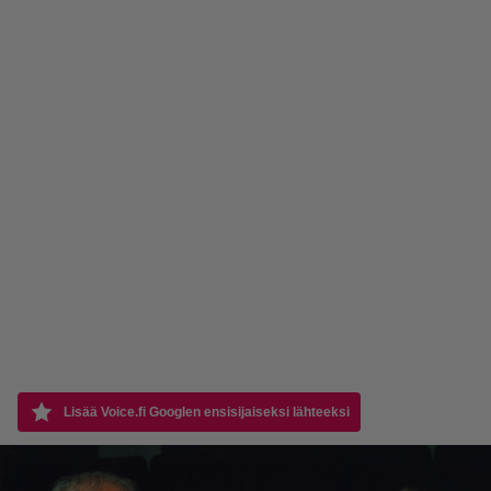
Lisää Voice.fi Googlen ensisijaiseksi lähteeksi