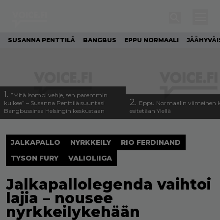
SUSANNA PENTTILÄ
BANGBUS
EPPU NORMAALI
JÄÄHYVÄI
1.
”Mitä isompi vehje, sen paremmin
2.
kulkee” – Susanna Penttilä suuntasi
Eppu Normaalin viimeinen k
Bangbussinsa Helsingin keskustaan
esitetään Ylellä
JALKAPALLO
NYRKKEILY
RIO FERDINAND
TYSON FURY
VALIOLIIGA
Jalkapallolegenda vaihtoi
lajia – nousee
nyrkkeilykehään