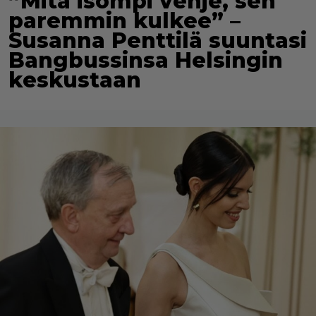
”Mitä isompi vehje, sen
paremmin kulkee” –
Susanna Penttilä suuntasi
Bangbussinsa Helsingin
keskustaan