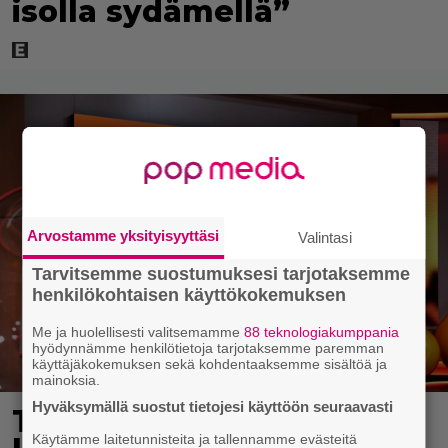
isolla sydämellä”
Arvostamme yksityisyyttäsi
Valintasi
Tarvitsemme suostumuksesi tarjotaksemme
henkilökohtaisen käyttökokemuksen
Me ja huolellisesti valitsemamme
88 teknologiakumppania
hyödynnämme henkilötietoja tarjotaksemme paremman
käyttäjäkokemuksen sekä kohdentaaksemme sisältöä ja
mainoksia.
Hyväksymällä suostut tietojesi käyttöön seuraavasti
Täällä pelattiin lauantain
Käytämme laitetunnisteita ja tallennamme evästeitä