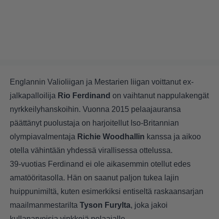
Englannin Valioliigan ja Mestarien liigan voittanut ex-
jalkapalloilija
Rio Ferdinand
on vaihtanut nappulakengät
nyrkkeilyhanskoihin. Vuonna 2015 pelaajauransa
päättänyt puolustaja on harjoitellut Iso-Britannian
olympiavalmentaja
Richie Woodhallin
kanssa ja aikoo
otella vähintään yhdessä virallisessa ottelussa.
39-vuotias Ferdinand ei ole aikasemmin otellut edes
amatööritasolla. Hän on saanut paljon tukea lajin
huippunimiltä, kuten esimerkiksi entiseltä raskaansarjan
maailmanmestarilta
Tyson Furylta
, joka jakoi
kullanarvoisia vinkkejä pelaajalle.