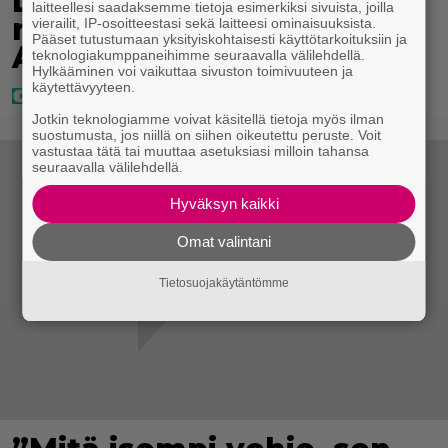
Loton ja Jokerin isot
laitteellesi saadaksemme tietoja esimerkiksi sivuista, joilla
rahat – Tokmannilla,
vierailit, IP-osoitteestasi sekä laitteesi ominaisuuksista.
Pääset tutustumaan yksityiskohtaisesti käyttötarkoituksiin ja
ABC:lla, netissä…
teknologiakumppaneihimme seuraavalla välilehdellä.
Hylkääminen voi vaikuttaa sivuston toimivuuteen ja
käytettävyyteen.
Jotkin teknologiamme voivat käsitellä tietoja myös ilman
suostumusta, jos niillä on siihen oikeutettu peruste. Voit
vastustaa tätä tai muuttaa asetuksiasi milloin tahansa
seuraavalla välilehdellä.
Hyväksyn kaikki
Omat valintani
Tietosuojakäytäntömme