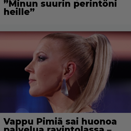
”Minun suurin perintöni
heille”
Vappu Pimiä sai huonoa
palvelua ravintolassa –