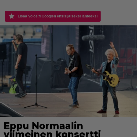
Lisää Voice.fi Googlen ensisijaiseksi lähteeksi
Eppu Normaalin
viimeinen konsertti