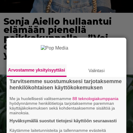
Sonja Aiello hullaantui
elämään pienellä
paikkakunnalla – ”Voi
ottaa vaikka ilman
yläosaa aurinkoa”
Arvostamme yksityisyyttäsi
Valintasi
Tarvitsemme suostumuksesi tarjotaksemme
henkilökohtaisen käyttökokemuksen
Me ja huolellisesti valitsemamme
88 teknologiakumppania
hyödynnämme henkilötietoja tarjotaksemme paremman
käyttäjäkokemuksen sekä kohdentaaksemme sisältöä ja
mainoksia.
Hyväksymällä suostut tietojesi käyttöön seuraavasti
Käytämme laitetunnisteita ja tallennamme evästeitä