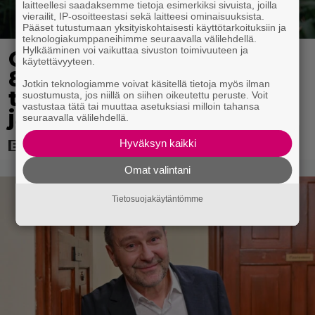
laitteellesi saadaksemme tietoja esimerkiksi sivuista, joilla
vierailit, IP-osoitteestasi sekä laitteesi ominaisuuksista.
Pääset tutustumaan yksityiskohtaisesti käyttötarkoituksiin ja
teknologiakumppaneihimme seuraavalla välilehdellä.
Hylkääminen voi vaikuttaa sivuston toimivuuteen ja
Ohjaaja lähti kalppimaan
käytettävyyteen.
870 miljoonaa dollaria
Jotkin teknologiamme voivat käsitellä tietoja myös ilman
tuottaneen elokuvan
suostumusta, jos niillä on siihen oikeutettu peruste. Voit
vastustaa tätä tai muuttaa asetuksiasi milloin tahansa
jatko-osasta
seuraavalla välilehdellä.
Hyväksyn kaikki
Omat valintani
Tietosuojakäytäntömme