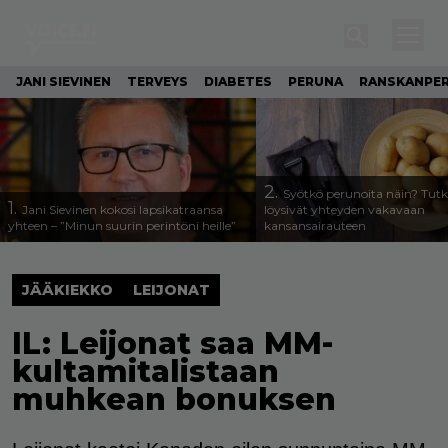
JANI SIEVINEN
TERVEYS
DIABETES
PERUNA
RANSKANPE
2.
Syötkö perunoita näin? Tutk
1.
Jani Sievinen kokosi lapsikatraansa
löysivät yhteyden vakavaan
yhteen – ”Minun suurin perintöni heille”
kansansairauteen
JÄÄKIEKKO
LEIJONAT
IL: Leijonat saa MM-
kultamitalistaan
muhkean bonuksen