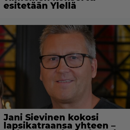
esitetään Ylellä
Jani Sievinen kokosi
lapsikatraansa yhteen –