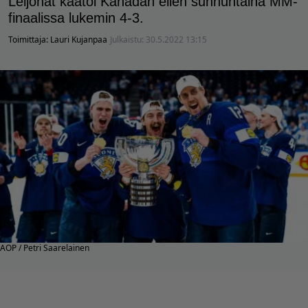
Leijonat kaatoi Kanadan eilen sunnuntaina MM-
finaalissa lukemin 4-3.
Toimittaja:
Lauri Kujanpaa
Julkaistu:
30.5.2022 13:15
AOP / Petri Saarelainen