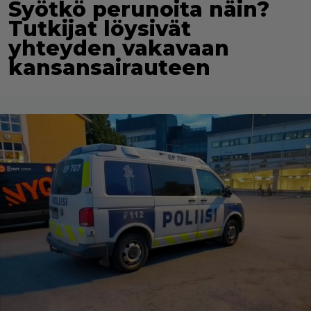
Syötkö perunoita näin?
Tutkijat löysivät
yhteyden vakavaan
kansansairauteen