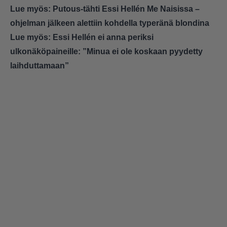
Lue myös:
Putous-tähti Essi Hellén Me Naisissa –
ohjelman jälkeen alettiin kohdella typeränä blondina
Lue myös:
Essi Hellén ei anna periksi
ulkonäköpaineille: ”Minua ei ole koskaan pyydetty
laihduttamaan”