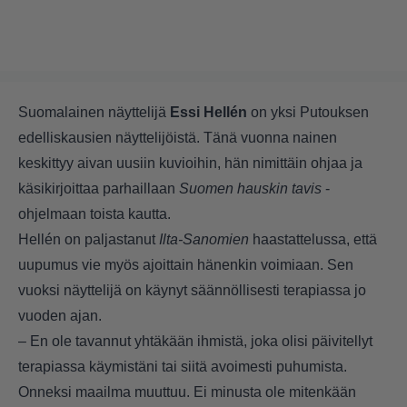
Suomalainen näyttelijä
Essi Hellén
on yksi Putouksen
edelliskausien näyttelijöistä. Tänä vuonna nainen
keskittyy aivan uusiin kuvioihin, hän nimittäin ohjaa ja
käsikirjoittaa parhaillaan
Suomen hauskin tavis
-
ohjelmaan toista kautta.
Hellén on paljastanut
Ilta-Sanomien
haastattelussa, että
uupumus vie myös ajoittain hänenkin voimiaan. Sen
vuoksi näyttelijä on käynyt säännöllisesti terapiassa jo
vuoden ajan.
– En ole tavannut yhtäkään ihmistä, joka olisi päivitellyt
terapiassa käymistäni tai siitä avoimesti puhumista.
Onneksi maailma muuttuu. Ei minusta ole mitenkään