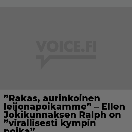
”Rakas, aurinkoinen
leijonapoikamme” – Ellen
Jokikunnaksen Ralph on
”virallisesti kympin
poika”