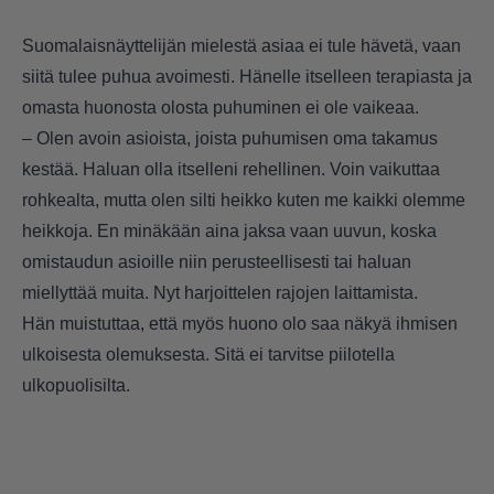
Suomalaisnäyttelijän mielestä asiaa ei tule hävetä, vaan
siitä tulee puhua avoimesti. Hänelle itselleen terapiasta ja
omasta huonosta olosta puhuminen ei ole vaikeaa.
– Olen avoin asioista, joista puhumisen oma takamus
kestää. Haluan olla itselleni rehellinen. Voin vaikuttaa
rohkealta, mutta olen silti heikko kuten me kaikki olemme
heikkoja. En minäkään aina jaksa vaan uuvun, koska
omistaudun asioille niin perusteellisesti tai haluan
miellyttää muita. Nyt harjoittelen rajojen laittamista.
Hän muistuttaa, että myös huono olo saa näkyä ihmisen
ulkoisesta olemuksesta. Sitä ei tarvitse piilotella
ulkopuolisilta.