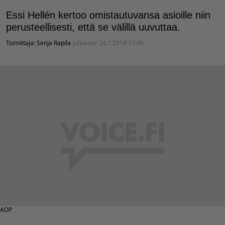
Essi Hellén kertoo omistautuvansa asioille niin
perusteellisesti, että se välillä uuvuttaa.
Toimittaja:
Senja Rapila
Julkaistu:
24.1.2018 17:46
AOP