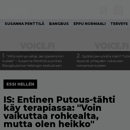
SUSANNA PENTTILÄ
BANGBUS
EPPU NORMAALI
TERVEYS
1.
2.
”Mitä isompi vehje, sen paremmin
Syötkö perunoita näin? Tutk
kulkee” – Susanna Penttilä suuntasi
löysivät yhteyden vakavaan
Bangbussinsa Helsingin keskustaan
kansansairauteen
ESSI HELLÉN
IS: Entinen Putous-tähti
käy terapiassa: "Voin
vaikuttaa rohkealta,
mutta olen heikko"