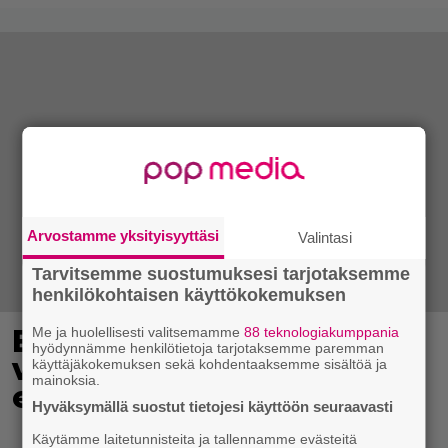
Arvostamme yksityisyyttäsi
Valintasi
Tarvitsemme suostumuksesi tarjotaksemme
henkilökohtaisen käyttökokemuksen
Eppu Normaalin
Me ja huolellisesti valitsemamme
88 teknologiakumppania
hyödynnämme henkilötietoja tarjotaksemme paremman
viimeinen konsertti
käyttäjäkokemuksen sekä kohdentaaksemme sisältöä ja
mainoksia.
esitetään Ylellä
Hyväksymällä suostut tietojesi käyttöön seuraavasti
Käytämme laitetunnisteita ja tallennamme evästeitä