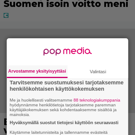
Suomen isoin voitto meni
Arvostamme yksityisyyttäsi
Valintasi
Tarvitsemme suostumuksesi tarjotaksemme
henkilökohtaisen käyttökokemuksen
Me ja huolellisesti valitsemamme
88 teknologiakumppania
hyödynnämme henkilötietoja tarjotaksemme paremman
käyttäjäkokemuksen sekä kohdentaaksemme sisältöä ja
mainoksia.
Eppu Normaalin
Hyväksymällä suostut tietojesi käyttöön seuraavasti
viimeinen konsertti
Käytämme laitetunnisteita ja tallennamme evästeitä