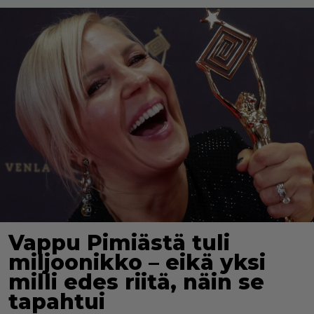
Vappu Pimiästä tuli
miljoonikko – eikä yksi
milli edes riitä, näin se
tapahtui