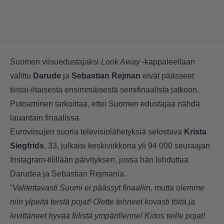
Suomen viisuedustajaksi
Look Away
-kappaleellaan
valittu
Darude
ja
Sebastian Rejman
eivät päässeet
tiistai-iltaisesta ensimmäisestä semifinaalista jatkoon.
Putoaminen tarkoittaa, ettei Suomen edustajaa nähdä
lauantain finaalissa.
Euroviisujen suoria televisiolähetyksiä selostava
Krista
Siegfrids
, 33, julkaisi keskiviikkona yli 94 000 seuraajan
Instagram-tilillään päivityksen, jossa hän lohduttaa
Darudea ja Sebastian Rejmania.
”
Valitettavasti Suomi ei päässyt finaaliin, mutta olemme
niin ylpeitä teistä pojat! Olette tehneet kovasti töitä ja
levittäneet hyvää fiilistä ympärillenne! Kiitos teille pojat!