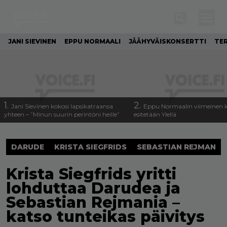
JANI SIEVINEN
EPPU NORMAALI
JÄÄHYVÄISKONSERTTI
TE
1.
2.
Jani Sievinen kokosi lapsikatraansa
Eppu Normaalin viimeinen k
yhteen – ”Minun suurin perintöni heille”
esitetään Ylellä
DARUDE
KRISTA SIEGFRIDS
SEBASTIAN REJMAN
Krista Siegfrids yritti
lohduttaa Darudea ja
Sebastian Rejmania –
katso tunteikas päivitys