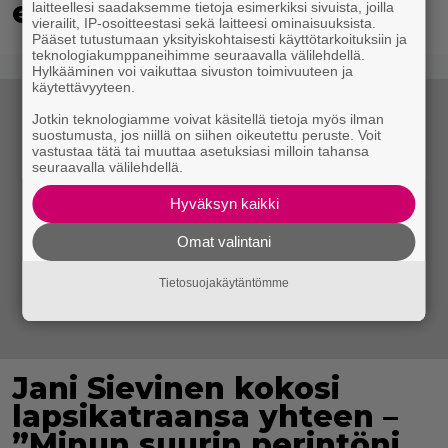
esitetään Ylellä
laitteellesi saadaksemme tietoja esimerkiksi sivuista, joilla
vierailit, IP-osoitteestasi sekä laitteesi ominaisuuksista.
Pääset tutustumaan yksityiskohtaisesti käyttötarkoituksiin ja
teknologiakumppaneihimme seuraavalla välilehdellä.
Hylkääminen voi vaikuttaa sivuston toimivuuteen ja
käytettävyyteen.
Jotkin teknologiamme voivat käsitellä tietoja myös ilman
suostumusta, jos niillä on siihen oikeutettu peruste. Voit
vastustaa tätä tai muuttaa asetuksiasi milloin tahansa
seuraavalla välilehdellä.
Hyväksyn kaikki
Omat valintani
Tietosuojakäytäntömme
Jani Sievinen kokosi
lapsikatraansa yhteen –
”Minun suurin perintöni