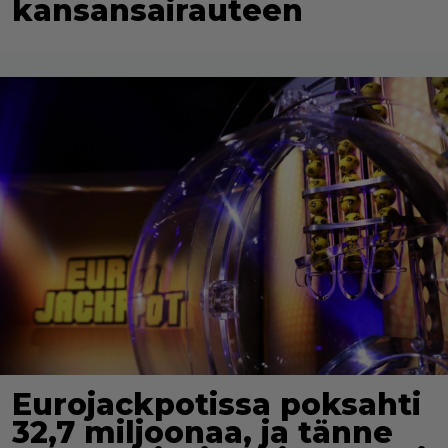
kansansairauteen
Eurojackpotissa poksahti
32,7 miljoonaa, ja tänne