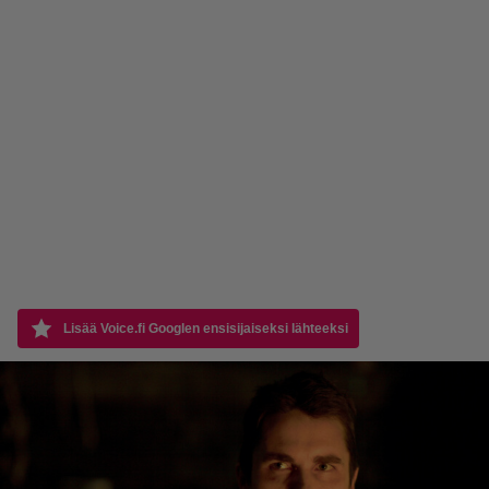
Lisää Voice.fi Googlen ensisijaiseksi lähteeksi