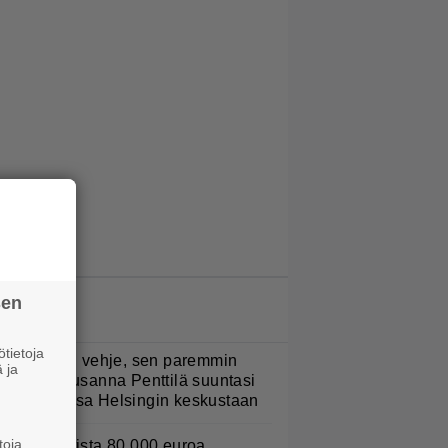
sen
LUETUIMMAT JUTUT
tietoja
Mitä isompi vehje, sen paremmin
 ja
ulkee” – Susanna Penttilä suuntasi
angbussinsa Helsingin keskustaan
toja
urojackpotista 80 000 euroa