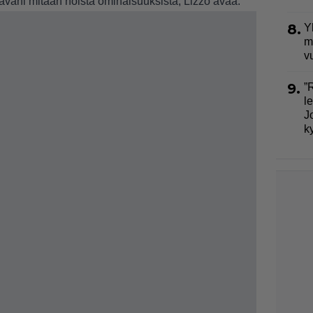
äväni mitään noista ominaisuuksista, Lizzo avaa.
8.
Y
m
v
9.
”
l
J
k