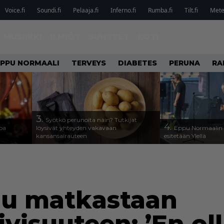
Voice.fi
Soundi.fi
Pelaaja.fi
Inferno.fi
Rumba.fi
Tilt.fi
Metel
MUSIIKKI
ILMIÖT
SUHTEET
KOTI
EPPU NORMAALI
TERVEYS
DIABETES
PERUNA
RA
3.
Syötkö perunoita näin? Tutkijat
4.
oa
löysivät yhteyden vakavaan
Eppu Normaalin v
kansansairauteen
esitetään Ylellä
uu matkastaan