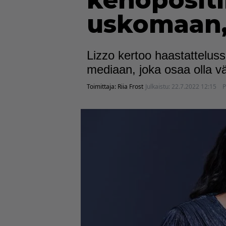
kehopositi
uskomaan, 
Lizzo kertoo haastattelu
mediaan, joka osaa olla väl
Toimittaja:
Riia Frost
Julkaistu:
22.7.2022 12:15
P