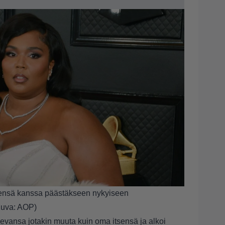
tsensä kanssa päästäkseen nykyiseen
Kuva: AOP)
olevansa jotakin muuta kuin oma itsensä ja alkoi