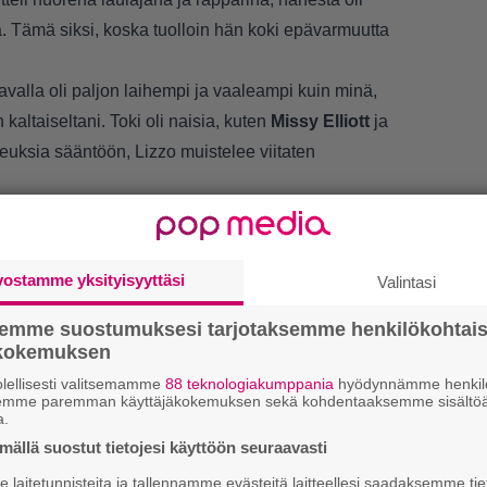
 Tämä siksi, koska tuolloin hän koki epävarmuutta
lavalla oli paljon laihempi ja vaaleampi kuin minä,
kaltaiseltani. Toki oli naisia, kuten
Missy Elliott
ja
keuksia sääntöön, Lizzo muistelee viitaten
vostamme yksityisyyttäsi
Valintasi
semme suostumuksesi tarjotaksemme henkilökohtai
ökokemuksen
lellisesti valitsemamme
88 teknologiakumppania
hyödynnämme henkilö
1.
”
semme paremman käyttäjäkokemuksen sekä kohdentaaksemme sisältöä
k
a.
B
ällä suostut tietojesi käyttöön seuraavasti
laitetunnisteita ja tallennamme evästeitä laitteellesi saadaksemme tie
E