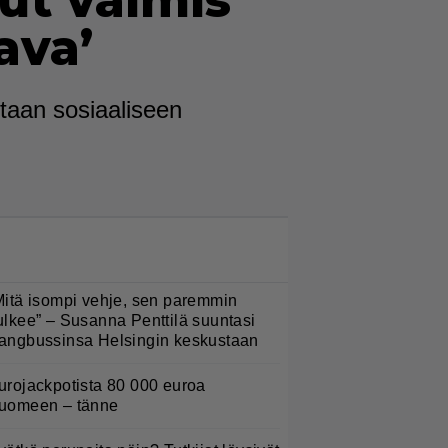
lut valmis
ava’
taan sosiaaliseen
LUETUIMMAT NYT
Mitä isompi vehje, sen paremmin
ulkee” – Susanna Penttilä suuntasi
angbussinsa Helsingin keskustaan
urojackpotista 80 000 euroa
uomeen – tänne