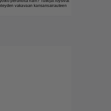
yötkö perunoita näin? Tutkijat löysivät
hteyden vakavaan kansansairauteen