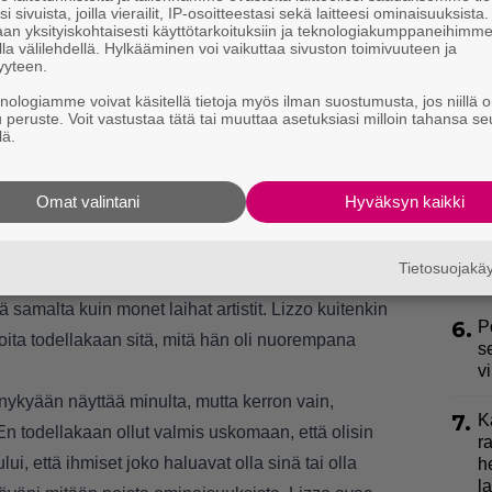
2.
i sivuista, joilla vierailit, IP-osoitteestasi sekä laitteesi ominaisuuksista
S
an yksityiskohtaisesti käyttötarkoituksiin ja teknologiakumppaneihimm
la välilehdellä. Hylkääminen voi vaikuttaa sivuston toimivuuteen ja
yyteen.
3.
S
l
knologiamme voivat käsitellä tietoja myös ilman suostumusta, jos niillä o
k
u peruste. Voit vastustaa tätä tai muuttaa asetuksiasi milloin tahansa se
lä.
4.
E
e
Omat valintani
Hyväksyn kaikki
kka kappale olisi hyvä, ihmiset eivät haluaisi kuulla
5.
J
että jos minun kanssani on lavalla muitakin ihmisiä,
y
Tietosuojak
h
, Lizzo lisää.
ä samalta kuin monet laihat artistit. Lizzo kuitenkin
6.
P
koita todellakaan sitä, mitä hän oli nuorempana
s
v
 nykyään näyttää minulta, mutta kerron vain,
7.
K
 En todellakaan ollut valmis uskomaan, että olisin
r
ui, että ihmiset joko haluavat olla sinä tai olla
h
la