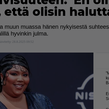
ivisuuteen: ’En ol
että olisin halutt
ssa muun muassa hänen nykyisestä suhtees
illä hyvinkin julma.
äivitetty:
28.8.2025 09:52
”
k
B
E
S