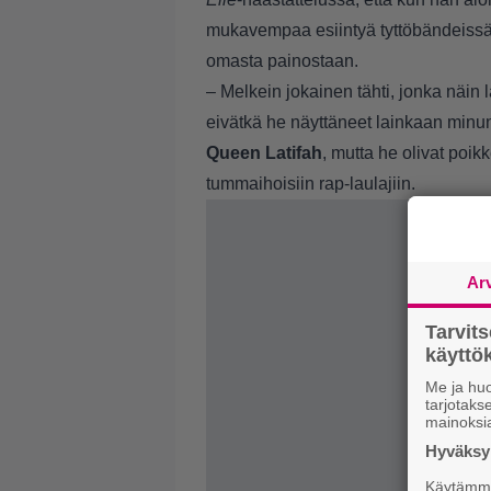
mukavempaa esiintyä tyttöbändeissä.
omasta painostaan.
– Melkein jokainen tähti, jonka näin 
eivätkä he näyttäneet lainkaan minun 
Queen Latifah
, mutta he olivat poik
tummaihoisiin rap-laulajiin.
Ar
Tarvit
käytt
Me ja huo
tarjotak
mainoksi
Hyväksym
Käytämme 