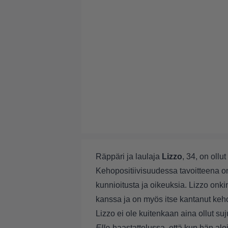
Räppäri ja laulaja
Lizzo
, 34, on oll
Kehopositiivisuudessa tavoitteena o
kunnioitusta ja oikeuksia. Lizzo on
kanssa ja on myös itse kantanut kehoa
Lizzo ei ole kuitenkaan aina ollut s
Elle
-haastattelussa, että kun hän aloi