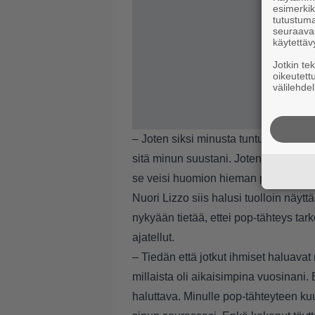
esimerkiks
tutustuma
seuraaval
käytettäv
Jotkin te
oikeutett
välilehdel
– Joten siksi minusta tuntui, että vai
sitä minun suustani. Joten ajattelin, 
se veisi huomion hieman pois minusta
Nuori Lizzo siis halusi tuolloin näyttä
nykyään tietää, ettei pop-tähteys tar
ajatellut.
– Tiedän että jotkut ihmiset haluavat
millaista oli aikaisimpina vuosinani.
haluttava. Minulle pop-tähteyteen kuul