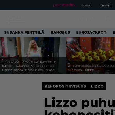
Como.fi
Episodi.fi
ETUSIVU
VIIHDE
SUSANNA PENTTILÄ
BANGBUS
EUROJACKPOT
1.
”Mitä isompi vehje, sen paremmin
2.
kulkee” – Susanna Penttilä suuntasi
Eurojackpotista 80 000 eur
Bangbussinsa Helsingin keskustaan
Suomeen – tänne
KEHOPOSITIIVISUUS
LIZZO
Lizzo puh