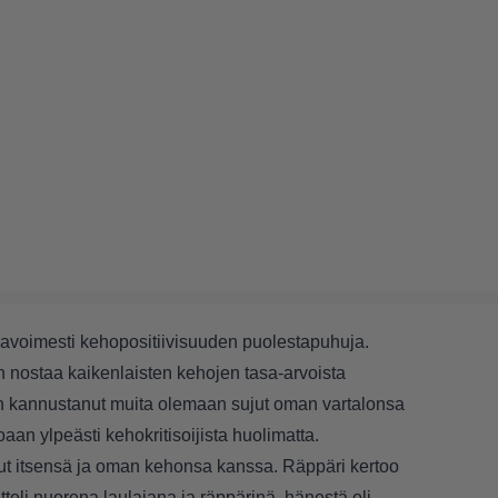
ut avoimesti kehopositiivisuuden puolestapuhuja.
n nostaa kaikenlaisten kehojen tasa-arvoista
kin kannustanut muita olemaan sujut oman vartalonsa
an ylpeästi kehokritisoijista huolimatta.
ujut itsensä ja oman kehonsa kanssa. Räppäri kertoo
tteli nuorena laulajana ja räppärinä, hänestä oli