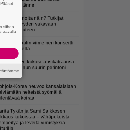
. Pääset
uomeen – tänne
e
yötkö perunoita näin? Tutkijat
öysivät yhteyden vakavaan
n siihen
ansansairauteen
uraavalla
ppu Normaalin viimeinen konsertti
sitetään Ylellä
ani Sievinen kokosi lapsikatraansa
hteen – ”Minun suurin perintöni
äytäntömme
eille”
ohjois-Korea neuvoo kansalaisiaan
elviämään helteistä syömällä
iilentävää koiraa
arita Tykän ja Sami Saikkosen
akkaus kukoistaa – vähäpukeista
empeilyä ja leveitä virnistyksiä
iturilla