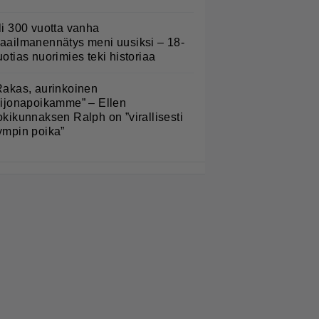
li 300 vuotta vanha
aailmanennätys meni uusiksi – 18-
uotias nuorimies teki historiaa
Rakas, aurinkoinen
eijonapoikamme” – Ellen
okikunnaksen Ralph on ”virallisesti
ympin poika”