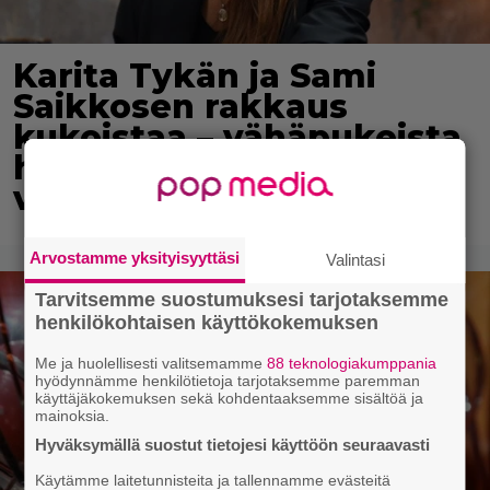
Karita Tykän ja Sami
Saikkosen rakkaus
kukoistaa – vähäpukeista
hempeilyä ja leveitä
virnistyksiä laiturilla
Arvostamme yksityisyyttäsi
Valintasi
Tarvitsemme suostumuksesi tarjotaksemme
henkilökohtaisen käyttökokemuksen
Me ja huolellisesti valitsemamme
88 teknologiakumppania
hyödynnämme henkilötietoja tarjotaksemme paremman
käyttäjäkokemuksen sekä kohdentaaksemme sisältöä ja
mainoksia.
Hyväksymällä suostut tietojesi käyttöön seuraavasti
Käytämme laitetunnisteita ja tallennamme evästeitä