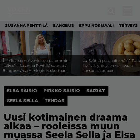
SUSANNA PENTTILÄ
BANGBUS
EPPU NORMAALI
TERVEYS
1.
2.
”Mitä isompi vehje, sen paremmin
Syötkö perunoita näin? Tutk
kulkee” – Susanna Penttilä suuntasi
löysivät yhteyden vakavaan
Bangbussinsa Helsingin keskustaan
kansansairauteen
ELSA SAISIO
PIRKKO SAISIO
SARJAT
SEELA SELLA
TEHDAS
Uusi kotimainen draama
alkaa – rooleissa muun
muassa Seela Sella ja Elsa