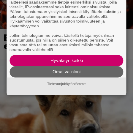
laitteellesi saadaksemme tietoja esimerkiksi sivuista, joilla
vierailit, IP-osoitteestasi sekä laitteesi ominaisuuksista.
Pääset tutustumaan yksityiskohtaisesti käyttötarkoituksiin ja
teknologiakumppaneihimme seuraavalla välilehdellä.
Hylkääminen voi vaikuttaa sivuston toimivuuteen ja
käytettävyyteen.
Eurojackpotista 80 000
Jotkin teknologiamme voivat käsitellä tietoja myös ilman
suostumusta, jos niillä on siihen oikeutettu peruste. Voit
euroa Suomeen – tänne
vastustaa tätä tai muuttaa asetuksiasi milloin tahansa
seuraavalla välilehdellä.
Hyväksyn kaikki
Omat valintani
Tietosuojakäytäntömme