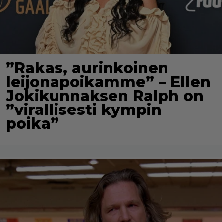
”Rakas, aurinkoinen
leijonapoikamme” – Ellen
Jokikunnaksen Ralph on
”virallisesti kympin
poika”