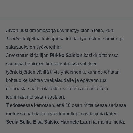
Aivan uusi draamasarja käynnistyy pian Ylellä, kun
Tehdas
kuljettaa katsojansa tehdastyöläisten elämien ja
salaisuuksien syövereihin.
Arvostetun kirjailijan
Pirkko Saision
käsikirjoittamssa
sarjassa Lehtosen kenkätehtaassa vallitsee
työntekijöiden välillä tiivis yhteishenki, kunnes tehtaan
kohtalo keikahtaa vaakalaudalle ja epävarmuus
elannosta saa henkilöstön salailemaan asioita ja
juonimaan toisiaan vastaan.
Tiedotteessa kerrotaan, että 18 osan mittaisessa sarjassa
rooleissa nähdään myös tunnettuja näyttelijöitä kuten
Seela Sella, Elsa Saisio, Hannele Lauri
ja monia muita.