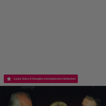
Lisää Voice.fi Googlen ensisijaiseksi lähteeksi