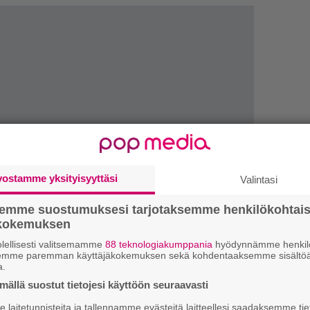
vostamme yksityisyyttäsi
Valintasi
semme suostumuksesi tarjotaksemme henkilökohtai
ökokemuksen
1.
J
y
lellisesti valitsemamme
88 teknologiakumppania
hyödynnämme henkilö
h
semme paremman käyttäjäkokemuksen sekä kohdentaaksemme sisältöä
a.
2.
ällä suostut tietojesi käyttöön seuraavasti
S
l
laitetunnisteita ja tallennamme evästeitä laitteellesi saadaksemme tie