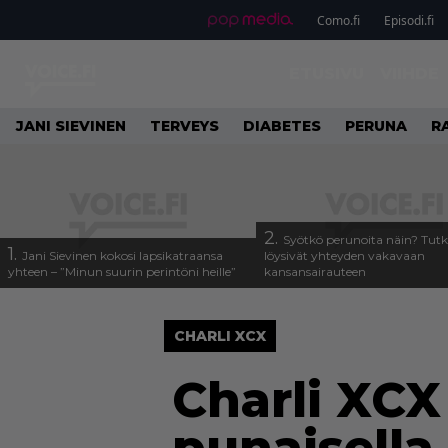
Como.fi
Episodi.fi
ETUSIVU
VIIHDE
JANI SIEVINEN
TERVEYS
DIABETES
PERUNA
R
2.
Syötkö perunoita näin? Tutk
1.
Jani Sievinen kokosi lapsikatraansa
löysivät yhteyden vakavaan
yhteen – ”Minun suurin perintöni heille”
kansansairauteen
CHARLI XCX
Charli XCX