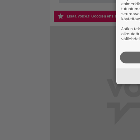
esimerkiks
tutustuma
seuraaval
Lisää Voice.fi Googlen ensisijaiseksi läht
käytettäv
Jotkin te
oikeutett
välilehdel