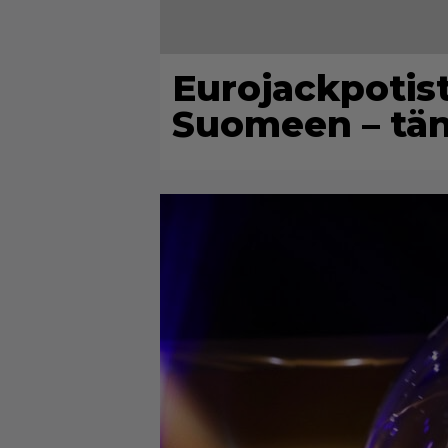
Eurojackpotis
Suomeen – tä