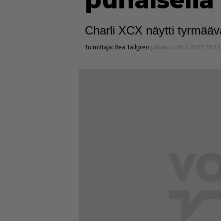
punaisella
Charli XCX näytti tyrmää
Toimittaja:
Rea Tallgren
Julkaistu:
26.2.2015 15:15