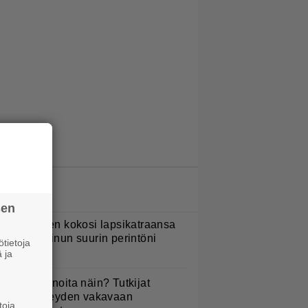
LUETUIMMAT JUTUT
sen
ani Sievinen kokosi lapsikatraansa
hteen – ”Minun suurin perintöni
tietoja
eille”
 ja
yötkö perunoita näin? Tutkijat
öysivät yhteyden vakavaan
toja