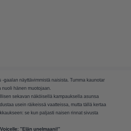
ds -gaalan näyttävimmistä naisista. Tumma kaunotar
a nuoli hänen muotojaan.
ellisen sekavan näköisellä kampauksella asunsa
edustaa usein räikeissä vaatteissa, mutta tällä kertaa
kkaukseen: se kun paljasti naisen rinnat sivusta
X Voicelle: ”Elän unelmaani!”