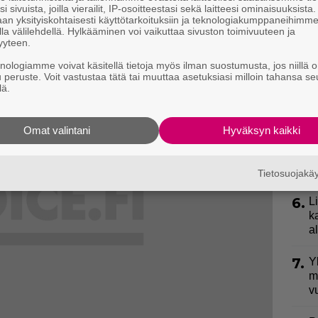
k
i sivuista, joilla vierailit, IP-osoitteestasi sekä laitteesi ominaisuuksista
an yksityiskohtaisesti käyttötarkoituksiin ja teknologiakumppaneihimm
la välilehdellä. Hylkääminen voi vaikuttaa sivuston toimivuuteen ja
3.
E
eeksi
yyteen.
e
knologiamme voivat käsitellä tietoja myös ilman suostumusta, jos niillä o
u peruste. Voit vastustaa tätä tai muuttaa asetuksiasi milloin tahansa se
4.
”
lä.
ki
s
Omat valintani
Hyväksyn kaikki
5.
V
p
l
Tietosuojak
6.
L
k
a
7.
Y
m
v