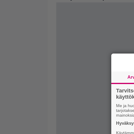
Ar
Tarvit
käytt
Me ja huo
tarjotak
mainoksi
Hyväksym
Käytämme 