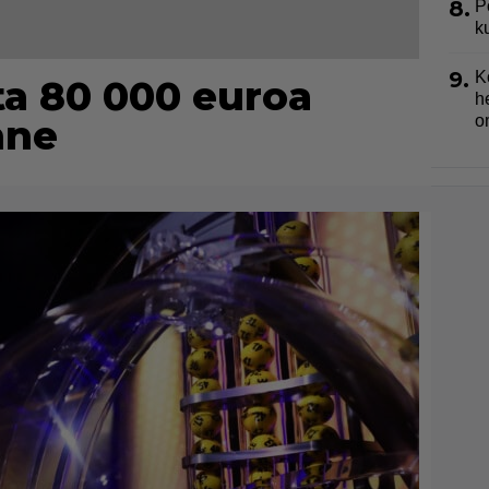
8.
P
k
9.
K
ta 80 000 euroa
h
nne
o