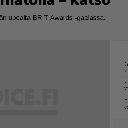
 matolla – katso
vän upealta BRIT Awards -gaalassa.
J
y
S
y
E
e