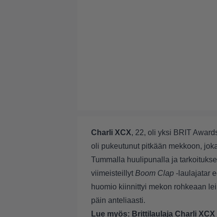
Charli XCX
, 22, oli yksi BRIT Awar
oli pukeutunut pitkään mekkoon, jok
Tummalla huulipunalla ja tarkoituks
viimeisteillyt
Boom Clap
-laulajatar 
huomio kiinnittyi mekon rohkeaan lei
päin anteliaasti.
Lue myös:
Brittilaulaja Charli XC