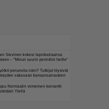
LUETUIMMAT NYT
ani Sievinen kokosi lapsikatraansa
hteen – ”Minun suurin perintöni heille”
yötkö perunoita näin? Tutkijat löysivät
hteyden vakavaan kansansairauteen
ppu Normaalin viimeinen konsertti
sitetään Ylellä