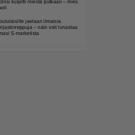
oliisi kuljetti miestä putkaan – mies
uoli
oululaisille jaetaan ilmaisia
eijastinreppuja – näin voit lunastaa
masi S-marketista