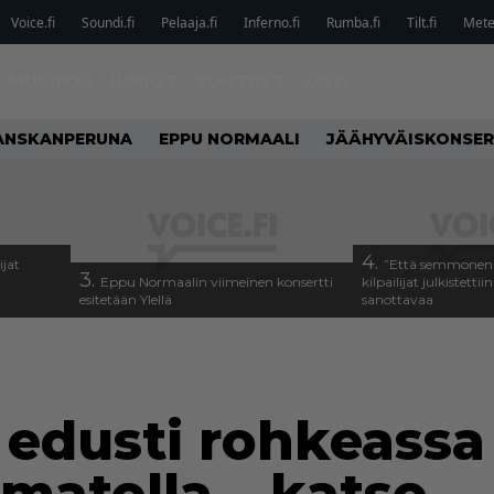
Voice.fi
Soundi.fi
Pelaaja.fi
Inferno.fi
Rumba.fi
Tilt.fi
Metel
MUSIIKKI
ILMIÖT
SUHTEET
KOTI
ANSKANPERUNA
EPPU NORMAALI
JÄÄHYVÄISKONSER
4.
ijat
”Että semmonen s
3.
Eppu Normaalin viimeinen konsertti
kilpailijat julkistettii
esitetään Ylellä
sanottavaa
 edusti rohkeassa