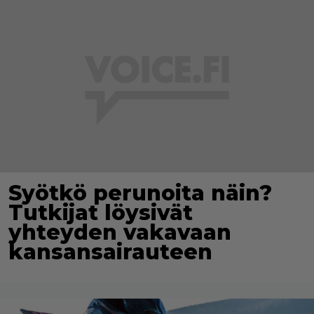
Syötkö perunoita näin?
Tutkijat löysivät
yhteyden vakavaan
kansansairauteen