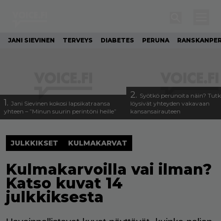
JANI SIEVINEN
TERVEYS
DIABETES
PERUNA
RANSKANPE
2.
Syötkö perunoita näin? Tutk
1.
Jani Sievinen kokosi lapsikatraansa
löysivät yhteyden vakavaan
yhteen – ”Minun suurin perintöni heille”
kansansairauteen
JULKKIKSET
KULMAKARVAT
Kulmakarvoilla vai ilman?
Katso kuvat 14
julkkiksesta