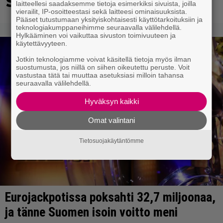
Salatuissa elämissä
laitteellesi saadaksemme tietoja esimerkiksi sivuista, joilla
vierailit, IP-osoitteestasi sekä laitteesi ominaisuuksista.
Pääset tutustumaan yksityiskohtaisesti käyttötarkoituksiin ja
teknologiakumppaneihimme seuraavalla välilehdellä.
Hylkääminen voi vaikuttaa sivuston toimivuuteen ja
käytettävyyteen.
Jotkin teknologiamme voivat käsitellä tietoja myös ilman
suostumusta, jos niillä on siihen oikeutettu peruste. Voit
vastustaa tätä tai muuttaa asetuksiasi milloin tahansa
seuraavalla välilehdellä.
Hyväksyn kaikki
Omat valintani
Tietosuojakäytäntömme