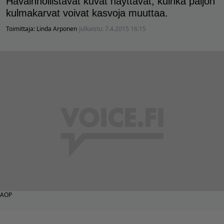
Havainnollistavat kuvat näyttävät, kuinka paljon
kulmakarvat voivat kasvoja muuttaa.
Toimittaja:
Linda Arponen
Julkaistu:
7.4.2015 16:15
AOP