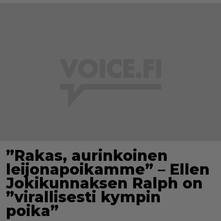
”Rakas, aurinkoinen
leijonapoikamme” – Ellen
Jokikunnaksen Ralph on
”virallisesti kympin
poika”