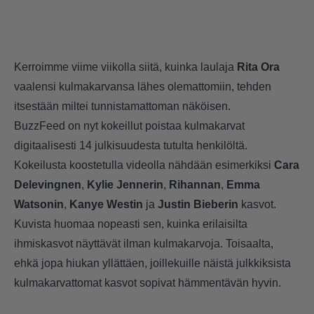
Kerroimme
viime viikolla siitä, kuinka laulaja
Rita Ora
vaalensi kulmakarvansa lähes olemattomiin, tehden
itsestään miltei tunnistamattoman näköisen.
BuzzFeed on nyt kokeillut poistaa kulmakarvat
digitaalisesti 14 julkisuudesta tutulta henkilöltä.
Kokeilusta koostetulla videolla nähdään esimerkiksi
Cara
Delevingnen
,
Kylie Jennerin
,
Rihannan
,
Emma
Watsonin
,
Kanye Westin
ja
Justin Bieberin
kasvot.
Kuvista huomaa nopeasti sen, kuinka erilaisilta
ihmiskasvot näyttävät ilman kulmakarvoja. Toisaalta,
ehkä jopa hiukan yllättäen, joillekuille näistä julkkiksista
kulmakarvattomat kasvot sopivat hämmentävän hyvin.