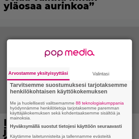
yläosaa aurinkoa”
Arvostamme yksityisyyttäsi
Valintasi
Tarvitsemme suostumuksesi tarjotaksemme
henkilökohtaisen käyttökokemuksen
Me ja huolellisesti valitsemamme
88 teknologiakumppania
hyödynnämme henkilötietoja tarjotaksemme paremman
käyttäjäkokemuksen sekä kohdentaaksemme sisältöä ja
mainoksia.
IL: Teemu Lehtilälle
Hyväksymällä suostut tietojesi käyttöön seuraavasti
jälleen uusi rooli
Käytämme laitetunnisteita ja tallennamme evästeitä