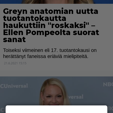
Greyn anatomian uutta
tuotantokautta
haukuttiin "roskaksi" –
Ellen Pompeolta suorat
sanat
Toiseksi viimeinen eli 17. tuotantokausi on
herättänyt faneissa eriäviä mielipiteitä.
21.6.2021 15:15