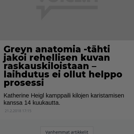
Greyn anatomia -tähti
jakoi rehellisen kuvan
raskauskiloistaan –
laihdutus ei ollut helppo
prosessi
Katherine Heigl kamppaili kilojen karistamisen
kanssa 14 kuukautta.
21.2.2018 17:15
Artikkelien
Vanhemmat artikkelit