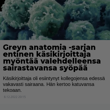
Greyn anatomia -sarjan
entinen käsikirjoittaja
myöntää valehdelleensa
sairastavansa syöpää
Käsikirjoittaja oli esiintynyt kollegojensa edessä
vakavasti sairaana. Hän kertoo katuvansa
tekoaan.
8.12.2022 20:15