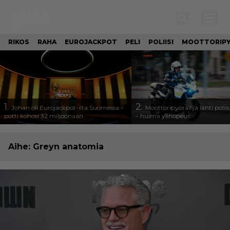
RIKOS
RAHA
EUROJACKPOT
PELI
POLIISI
MOOTTORIP
1.
2.
Johan oli Eurojackpot-ilta Suomessa –
Moottoripyöräilijä lähti poli
potti kohosi 32 miljoonaan
– huima ylinopeus
Aihe:
Greyn anatomia