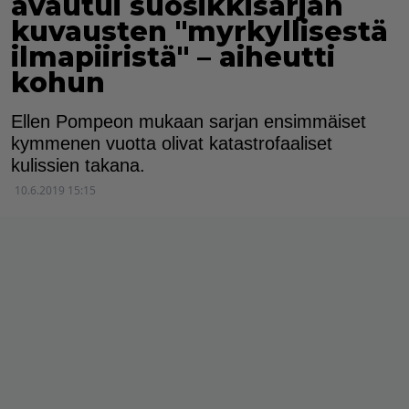
avautui suosikkisarjan
kuvausten "myrkyllisestä
ilmapiiristä" – aiheutti
kohun
Ellen Pompeon mukaan sarjan ensimmäiset
kymmenen vuotta olivat katastrofaaliset
kulissien takana.
10.6.2019 15:15