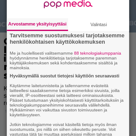
Arvostamme yksityisyyttäsi
Valintasi
Tarvitsemme suostumuksesi tarjotaksemme
Greyn anatomia -tähti
henkilökohtaisen käyttökokemuksen
leimattiin hankalaksi
Me ja huolellisesti valitsemamme
88 teknologiakumppania
ihmiseksi – avautuu nyt
hyödynnämme henkilötietoja tarjotaksemme paremman
käyttäjäkokemuksen sekä kohdentaaksemme sisältöä ja
maineensa kovista
mainoksia.
seurauksista
Hyväksymällä suostut tietojesi käyttöön seuraavasti
Käytämme laitetunnisteita ja tallennamme evästeitä
Katherine Heigl sai hankalan ihmisen maineen
laitteellesi saadaksemme tietoja esimerkiksi sivuista, joilla
sen jälkeen, kun hän oli kritisoinut julkisesti
vierailit, IP-osoitteestasi sekä laitteesi ominaisuuksista.
Pääset tutustumaan yksityiskohtaisesti käyttötarkoituksiin ja
roolejaan.
teknologiakumppaneihimme seuraavalla välilehdellä.
Hylkääminen voi vaikuttaa sivuston toimivuuteen ja
1.2.2021 19:15
käytettävyyteen.
Jotkin teknologiamme voivat käsitellä tietoja myös ilman
suostumusta, jos niillä on siihen oikeutettu peruste. Voit
vastustaa tätä tai muuttaa asetuksiasi milloin tahansa