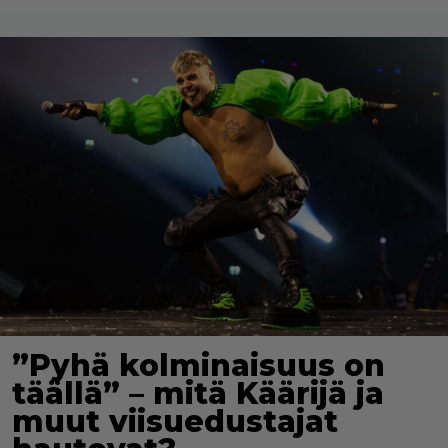
”Pyhä kolminaisuus on
täällä” – mitä Käärijä ja
muut viisuedustajat