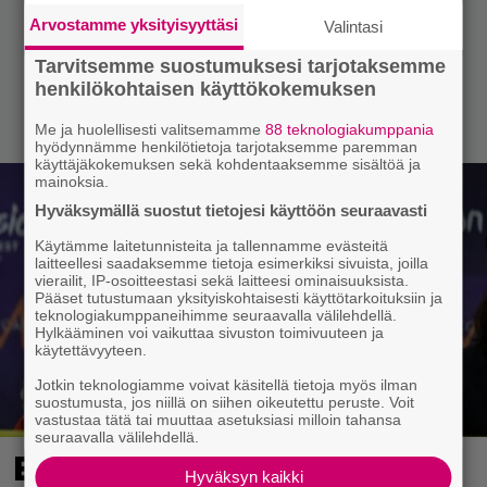
Arvostamme yksityisyyttäsi
Valintasi
Tarvitsemme suostumuksesi tarjotaksemme
henkilökohtaisen käyttökokemuksen
Me ja huolellisesti valitsemamme
88 teknologiakumppania
hyödynnämme henkilötietoja tarjotaksemme paremman
käyttäjäkokemuksen sekä kohdentaaksemme sisältöä ja
mainoksia.
Hyväksymällä suostut tietojesi käyttöön seuraavasti
Käytämme laitetunnisteita ja tallennamme evästeitä
laitteellesi saadaksemme tietoja esimerkiksi sivuista, joilla
vierailit, IP-osoitteestasi sekä laitteesi ominaisuuksista.
Pääset tutustumaan yksityiskohtaisesti käyttötarkoituksiin ja
teknologiakumppaneihimme seuraavalla välilehdellä.
Hylkääminen voi vaikuttaa sivuston toimivuuteen ja
käytettävyyteen.
Jotkin teknologiamme voivat käsitellä tietoja myös ilman
suostumusta, jos niillä on siihen oikeutettu peruste. Voit
vastustaa tätä tai muuttaa asetuksiasi milloin tahansa
seuraavalla välilehdellä.
Euroviisuista diskatun
Hyväksyn kaikki