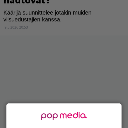
hautovat?
Käärijä suunnittelee jotakin muiden
viisuedustajien kanssa.
9.5.2026 20:53