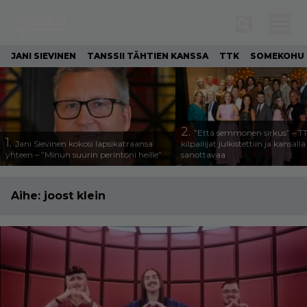
JANI SIEVINEN
TANSSII TÄHTIEN KANSSA
TTK
SOMEKOHU
2.
”Että semmonen sirkus” – T
1.
Jani Sievinen kokosi lapsikatraansa
kilpailijat julkistettiin ja kansall
yhteen – ”Minun suurin perintöni heille”
sanottavaa
Aihe:
joost klein