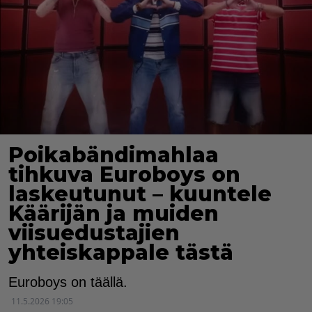
Poikabändimahlaa
tihkuva Euroboys on
laskeutunut – kuuntele
Käärijän ja muiden
viisuedustajien
yhteiskappale tästä
Euroboys on täällä.
11.5.2026 19:05