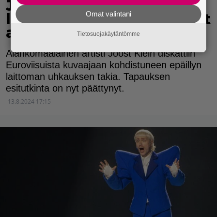
Joost Kleinin esitutkinta
Omat valintani
lopetettu, kommentoi nyt
asiaa: "Tiesin totuuden"
Tietosuojakäytäntömme
Alankomaalainen artisti Joost Klein diskattiin
Euroviisuista kuvaajaan kohdistuneen epäillyn
laittoman uhkauksen takia. Tapauksen
esitutkinta on nyt päättynyt.
13.8.2024 17:15