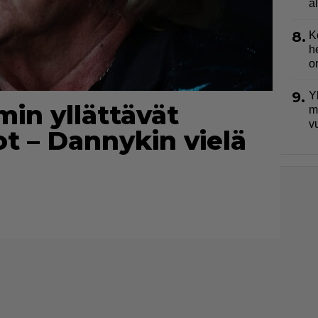
a
8.
K
h
o
9.
Y
in yllättävät
m
v
 – Dannykin vielä