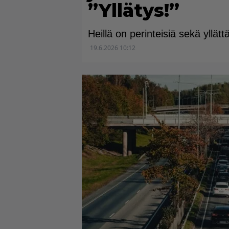
”Yllätys!”
Heillä on perinteisiä sekä yllät
19.6.2026 10:12