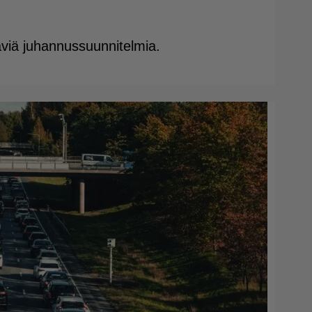
täviä juhannussuunnitelmia.