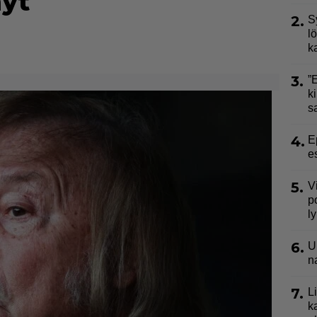
nyt
2.
S
l
k
3.
”
ki
s
4.
E
e
5.
V
p
l
6.
U
n
7.
L
k