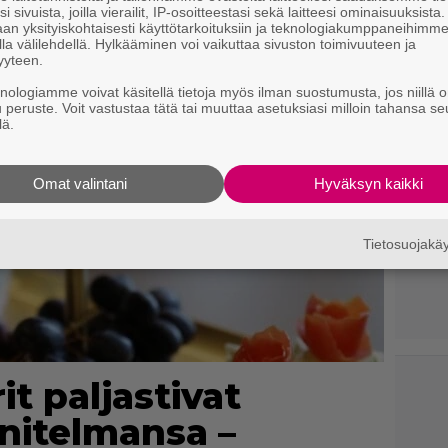
i sivuista, joilla vierailit, IP-osoitteestasi sekä laitteesi ominaisuuksista
an yksityiskohtaisesti käyttötarkoituksiin ja teknologiakumppaneihimm
la välilehdellä. Hylkääminen voi vaikuttaa sivuston toimivuuteen ja
yyteen.
knologiamme voivat käsitellä tietoja myös ilman suostumusta, jos niillä o
u peruste. Voit vastustaa tätä tai muuttaa asetuksiasi milloin tahansa se
lä.
Omat valintani
Hyväksyn kaikki
Tietosuojak
it paljastivat
nitelmansa –