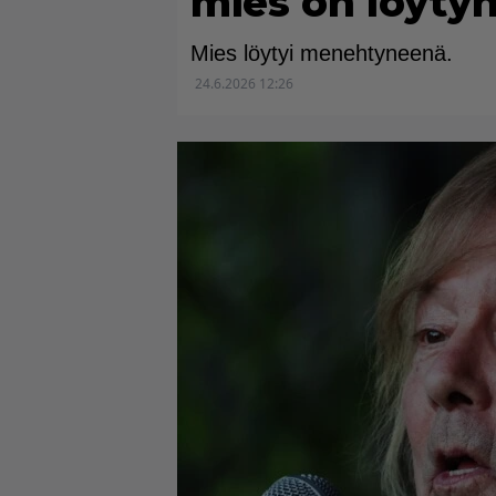
mies on löyty
Mies löytyi menehtyneenä.
24.6.2026 12:26