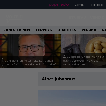
Como.fi
Episodi.fi
ETUSIVU
VIIHDE
JANI SIEVINEN
TERVEYS
DIABETES
PERUNA
R
2.
Syötkö perunoita näin? Tutk
1.
Jani Sievinen kokosi lapsikatraansa
löysivät yhteyden vakavaan
yhteen – ”Minun suurin perintöni heille”
kansansairauteen
Aihe:
juhannus