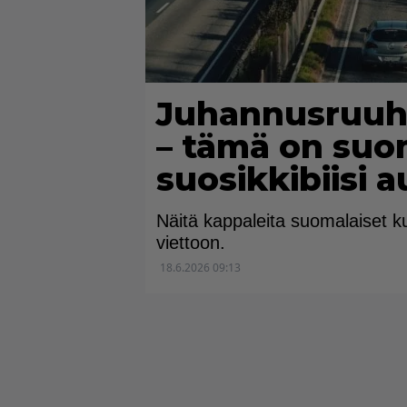
Juhannusruuhk
– tämä on suo
suosikkibiisi 
Näitä kappaleita suomalaiset 
viettoon.
18.6.2026 09:13