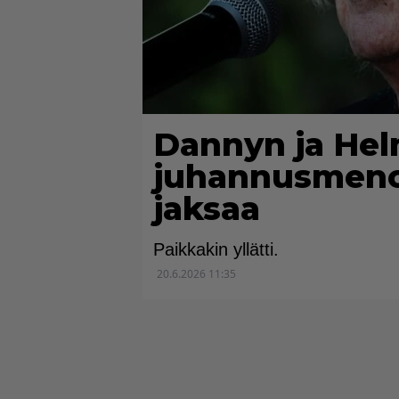
Dannyn ja Helm
juhannusmenot
jaksaa
Paikkakin yllätti.
20.6.2026 11:35