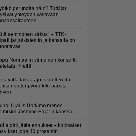
yötkö perunoita näin? Tutkijat
öysivät yhteyden vakavaan
ansansairauteen
Että semmonen sirkus” – TTK-
lpailijat julkistettiin ja kansalla on
anottavaa
ppu Normaalin viimeinen konsertti
sitetään Ylellä
irkavalta takaa-ajoi skoottereita –
oliisimoottoripyörä teki paosta
yhyen
uno: Hjallis Harkimo menee
aimisiin Jasmine Pajarin kanssa
idl aloitti jättialennukset – kotimaiset
asvikset jopa 40 prosentin