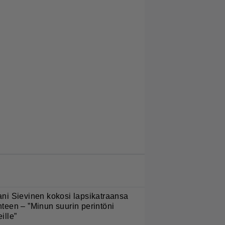
LUETUIMMAT JUTUT
ani Sievinen kokosi lapsikatraansa
hteen – ”Minun suurin perintöni
eille”