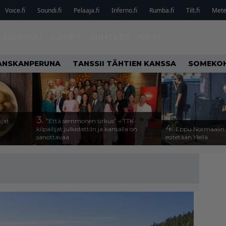
Voice.fi
Soundi.fi
Pelaaja.fi
Inferno.fi
Rumba.fi
Tilt.fi
Metel
MUSIIKKI
ILMIÖT
SUHTEET
KOTI
ANSKANPERUNA
TANSSII TÄHTIEN KANSSA
SOMEKO
3.
ijat
”Että semmonen sirkus” – TTK-
4.
kilpailijat julkistettiin ja kansalla on
Eppu Normaalin v
sanottavaa
esitetään Ylellä