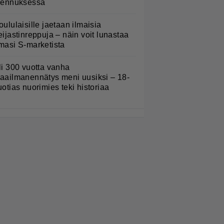
lennuksessa
oululaisille jaetaan ilmaisia
eijastinreppuja – näin voit lunastaa
masi S-marketista
li 300 vuotta vanha
aailmanennätys meni uusiksi – 18-
uotias nuorimies teki historiaa