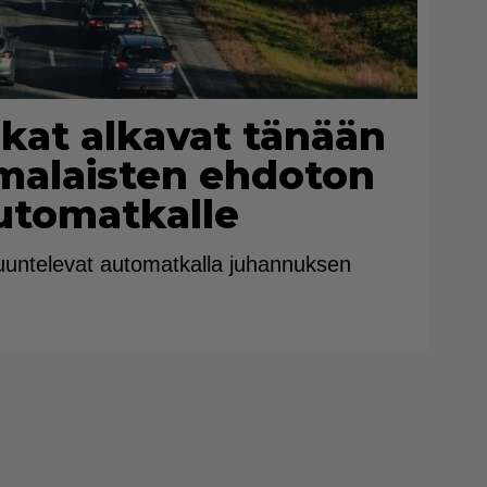
at alkavat tänään
malaisten ehdoton
automatkalle
kuuntelevat automatkalla juhannuksen