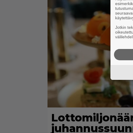
esimerkiks
tutustuma
seuraaval
käytettäv
Jotkin te
oikeutett
välilehdel
Lottomiljonäär
juhannussuun