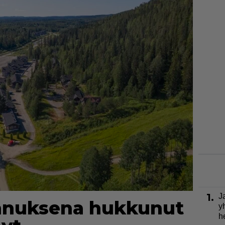
1.
J
annuksena hukkunut
y
h