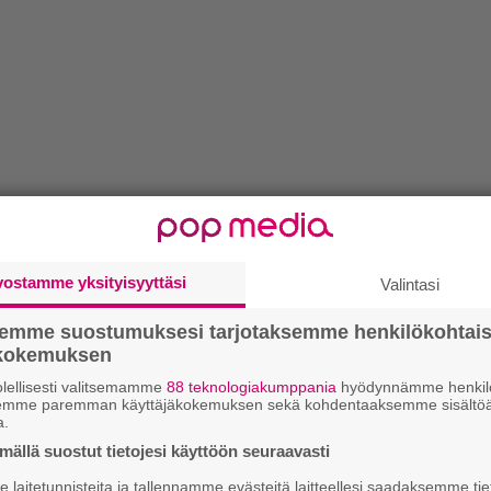
vostamme yksityisyyttäsi
Valintasi
semme suostumuksesi tarjotaksemme henkilökohtai
ökokemuksen
lellisesti valitsemamme
88 teknologiakumppania
hyödynnämme henkilö
semme paremman käyttäjäkokemuksen sekä kohdentaaksemme sisältöä
a.
ällä suostut tietojesi käyttöön seuraavasti
laitetunnisteita ja tallennamme evästeitä laitteellesi saadaksemme tie