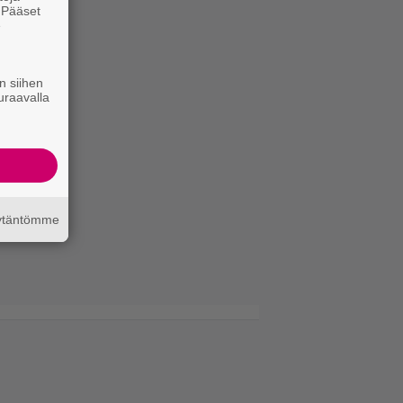
. Pääset
e
n siihen
uraavalla
äytäntömme