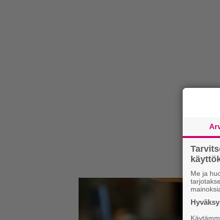
Ar
Tarvit
käytt
Me ja huo
tarjotak
mainoksi
Hyväksym
Käytämme 