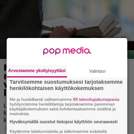
Nämä kirjat jäivät
Arvostamme yksityisyyttäsi
Valintasi
mieleen menneen
Tarvitsemme suostumuksesi tarjotaksemme
vuoden aikana – ota
henkilökohtaisen käyttökokemuksen
lukuvinkit talteen
Me ja huolellisesti valitsemamme
88 teknologiakumppania
hyödynnämme henkilötietoja tarjotaksemme paremman
Loistavia uutuuksia on ilmestynyt niin
käyttäjäkokemuksen sekä kohdentaaksemme sisältöä ja
kotimaisella kirjallisuuskentällä kuin
mainoksia.
käännettyinäkin.
Hyväksymällä suostut tietojesi käyttöön seuraavasti
4.1.2025 10:15
Käytämme laitetunnisteita ja tallennamme evästeitä