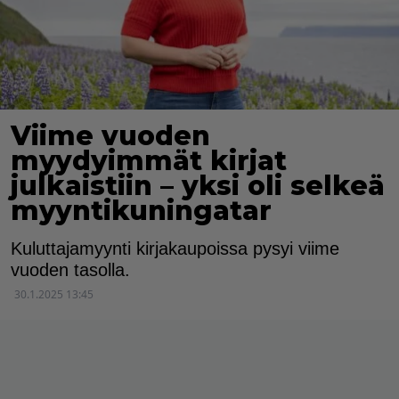
Viime vuoden
myydyimmät kirjat
julkaistiin – yksi oli selkeä
myyntikuningatar
Kuluttajamyynti kirjakaupoissa pysyi viime
vuoden tasolla.
30.1.2025 13:45