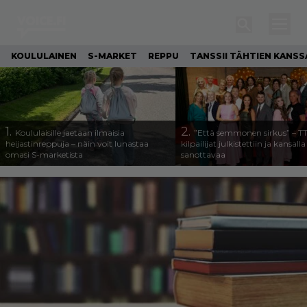
KOULULAINEN
S-MARKET
REPPU
TANSSII TÄHTIEN KANSS
1.
2.
Koululaisille jaetaan ilmaisia
”Että semmonen sirkus” – T
heijastinreppuja – näin voit lunastaa
kilpailijat julkistettiin ja kansall
omasi S-marketista
sanottavaa