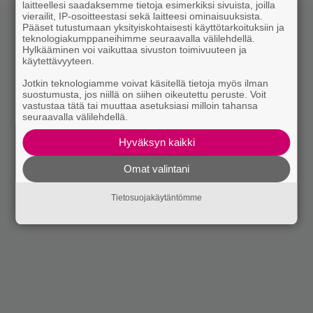
laitteellesi saadaksemme tietoja esimerkiksi sivuista, joilla
vierailit, IP-osoitteestasi sekä laitteesi ominaisuuksista.
Pääset tutustumaan yksityiskohtaisesti käyttötarkoituksiin ja
teknologiakumppaneihimme seuraavalla välilehdellä.
Hylkääminen voi vaikuttaa sivuston toimivuuteen ja
käytettävyyteen.
Jotkin teknologiamme voivat käsitellä tietoja myös ilman
suostumusta, jos niillä on siihen oikeutettu peruste. Voit
vastustaa tätä tai muuttaa asetuksiasi milloin tahansa
seuraavalla välilehdellä.
Hyväksyn kaikki
Omat valintani
Tietosuojakäytäntömme