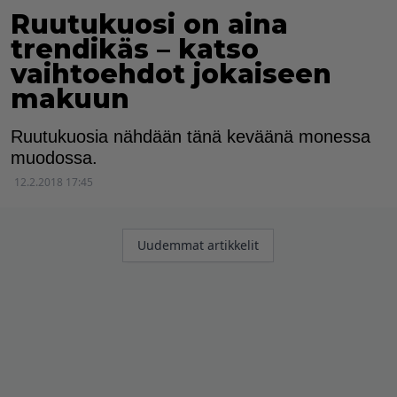
Ruutukuosi on aina
trendikäs – katso
vaihtoehdot jokaiseen
makuun
Ruutukuosia nähdään tänä keväänä monessa
muodossa.
12.2.2018 17:45
Artikkelien
Uudemmat artikkelit
selaus