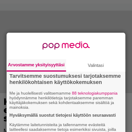
Arvostamme yksityisyyttäsi
Valintasi
Tarvitsemme suostumuksesi tarjotaksemme
henkilökohtaisen käyttökokemuksen
Me ja huolellisesti valitsemamme
88 teknologiakumppania
hyödynnämme henkilötietoja tarjotaksemme paremman
Kevään trendikkäin
käyttäjäkokemuksen sekä kohdentaaksemme sisältöä ja
eläinkuosi ihastuttaa –
mainoksia.
Hyväksymällä suostut tietojesi käyttöön seuraavasti
sopiiko sinulle?
Käytämme laitetunnisteita ja tallennamme evästeitä
laitteellesi saadaksemme tietoja esimerkiksi sivuista, joilla
Muotivaikuttajat ovat vakuuttuneet