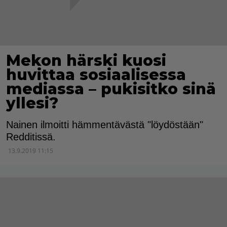
Mekon härski kuosi
huvittaa sosiaalisessa
mediassa – pukisitko sinä
yllesi?
Nainen ilmoitti hämmentävästä "löydöstään"
Redditissä.
13.9.2019 11:15