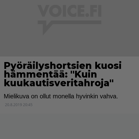
Pyöräilyshortsien kuosi
hämmentää: "Kuin
kuukautisveritahroja"
Mielikuva on ollut monella hyvinkin vahva.
20.8.2019 20:45