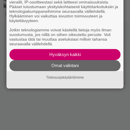
vierailit, IP-osoitteestasi sekä laitteesi ominaisuuksista.
lehmännahkakuosista.
Pääset tutustumaan yksityiskohtaisesti käyttötarkoituksiin ja
teknologiakumppaneihimme seuraavalla välilehdellä.
30.1.2019 17:45
Hylkääminen voi vaikuttaa sivuston toimivuuteen ja
käytettävyyteen.
Jotkin teknologiamme voivat käsitellä tietoja myös ilman
suostumusta, jos niillä on siihen oikeutettu peruste. Voit
vastustaa tätä tai muuttaa asetuksiasi milloin tahansa
seuraavalla välilehdellä.
Hyväksyn kaikki
Omat valintani
Tietosuojakäytäntömme