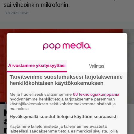
sai vihdoinkin mikrofonin.
3.8.2021 18:45
Arvostamme yksityisyyttäsi
Valintasi
Tarvitsemme suostumuksesi tarjotaksemme
henkilökohtaisen käyttökokemuksen
Me ja huolellisesti valitsemamme
88 teknologiakumppania
hyödynnämme henkilötietoja tarjotaksemme paremman
käyttäjäkokemuksen sekä kohdentaaksemme sisältöä ja
mainoksia.
MTV: Pekka Pouta sai
Hyväksymällä suostut tietojesi käyttöön seuraavasti
aikaan tarttuvan
Käytämme laitetunnisteita ja tallennamme evästeitä
naurukohtauksen aamun
laitteellesi saadaksemme tietoja esimerkiksi sivuista, joilla