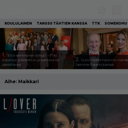
KOULULAINEN
TANSSII TÄHTIEN KANSSA
TTK
SOMEKOHU
1.
”Että semmonen sirkus” – TTK-
2.
kilpailijat julkistettiin ja kansalla on
Uuno: Hjallis Harkimo menee
sanottavaa
Jasmine Pajarin kanssa
Aihe:
Maikkari