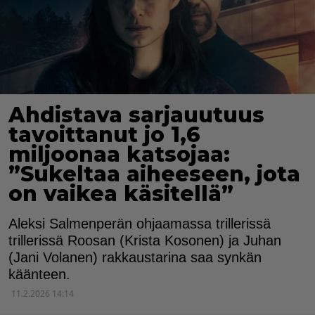
Ahdistava sarjauutuus
tavoittanut jo 1,6
miljoonaa katsojaa:
”Sukeltaa aiheeseen, jota
on vaikea käsitellä”
Aleksi Salmenperän ohjaamassa trillerissä
trillerissä Roosan (Krista Kosonen) ja Juhan
(Jani Volanen) rakkaustarina saa synkän
käänteen.
11.2.2026 14:14