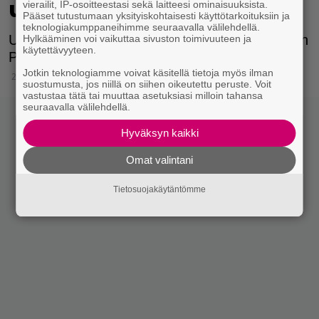
uutislähetyksessä, katso
vierailit, IP-osoitteestasi sekä laitteesi ominaisuuksista.
Pääset tutustumaan yksityiskohtaisesti käyttötarkoituksiin ja
teknologiakumppaneihimme seuraavalla välilehdellä.
Uutisankkurin oli vaikea pidätellä nauruaan, kun
Hylkääminen voi vaikuttaa sivuston toimivuuteen ja
käytettävyyteen.
Pekka Pouta laskeutui istumaan lattialle.
Jotkin teknologiamme voivat käsitellä tietoja myös ilman
26.1.2021 10:15
suostumusta, jos niillä on siihen oikeutettu peruste. Voit
vastustaa tätä tai muuttaa asetuksiasi milloin tahansa
seuraavalla välilehdellä.
Hyväksyn kaikki
Omat valintani
Tietosuojakäytäntömme