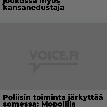
joukossa myös
kansanedustaja
Poliisin toiminta järkyttää
somessa: Mopoilija