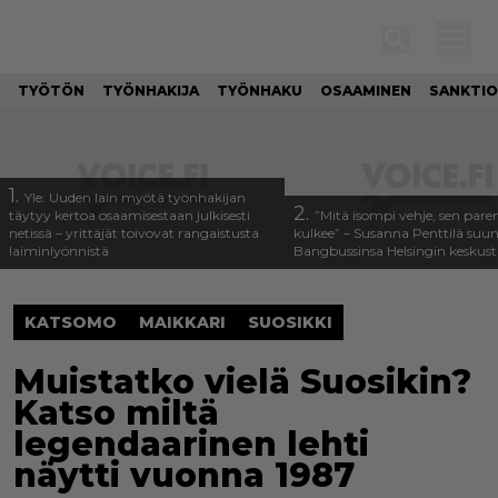
TYÖTÖN
TYÖNHAKIJA
TYÖNHAKU
OSAAMINEN
SANKTIO
1.
Yle: Uuden lain myötä työnhakijan
2.
täytyy kertoa osaamisestaan julkisesti
”Mitä isompi vehje, sen pa
netissä – yrittäjät toivovat rangaistusta
kulkee” – Susanna Penttilä suun
laiminlyönnistä
Bangbussinsa Helsingin keskus
KATSOMO
MAIKKARI
SUOSIKKI
Muistatko vielä Suosikin?
Katso miltä
legendaarinen lehti
näytti vuonna 1987