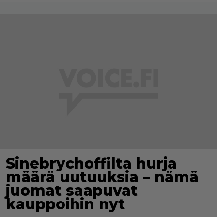
Sinebrychoffilta hurja
määrä uutuuksia – nämä
juomat saapuvat
kauppoihin nyt