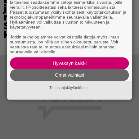
laitteellesi saadaksemme tietoja esimerkiksi sivuista, joilla
jäähyväiset koskettivat
vierailit, IP-osoitteestasi sekä laitteesi ominaisuuksista.
Pääset tutustumaan yksityiskohtaisesti käyttötarkoituksiin ja
myös presidenttiä –
teknologiakumppaneihimme seuraavalla välilehdellä.
Hylkääminen voi vaikuttaa sivuston toimivuuteen ja
Stubbin sydämelliset
käytettävyyteen.
kiitokset ihastuttavat
Jotkin teknologiamme voivat käsitellä tietoja myös ilman
suostumusta, jos niillä on siihen oikeutettu peruste. Voit
vastustaa tätä tai muuttaa asetuksiasi milloin tahansa
seuraavalla välilehdellä.
Hyväksyn kaikki
Omat valintani
Tietosuojakäytäntömme