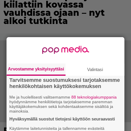
kiilattiin kovassa
vauhdissa ojaan – nyt
alkoi tutkinta
Arvostamme yksityisyyttäsi
Valintasi
Tarvitsemme suostumuksesi tarjotaksemme
henkilökohtaisen käyttökokemuksen
Me ja huolellisesti valitsemamme
88 teknologiakumppania
hyödynnämme henkilötietoja tarjotaksemme paremman
käyttäjäkokemuksen sekä kohdentaaksemme sisältöä ja
mainoksia.
Hyväksymällä suostut tietojesi käyttöön seuraavasti
Eppu Normaalin
Käytämme laitetunnisteita ja tallennamme evästeitä