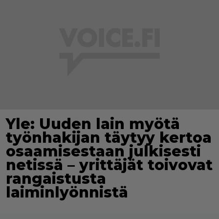
Yle: Uuden lain myötä
työnhakijan täytyy kertoa
osaamisestaan julkisesti
netissä – yrittäjät toivovat
rangaistusta
laiminlyönnistä