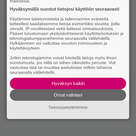
mainoksia.
Hyväksymällä suostut tietojesi käyttöön seuraavasti
Käytämme laitetunnisteita ja tallennamme evästeitä
laitteellesi saadaksemme tietoja esimerkiksi sivuista, joilla
vierailit, IP-osoitteestasi sekä laitteesi ominaisuuksista.
Pääset tutustumaan yksityiskohtaisesti käyttötarkoituksiin ja
teknologiakumppaneihimme seuraavalla välilehdellä.
Hylkääminen voi vaikuttaa sivuston toimivuuteen ja
käytettävyyteen.
Jotkin teknologiamme voivat käsitellä tietoja myös ilman
suostumusta, jos niillä on siihen oikeutettu peruste. Voit
vastustaa tätä tai muuttaa asetuksiasi milloin tahansa
seuraavalla välilehdellä.
Hyväksyn kaikki
Omat valintani
Tietosuojakäytäntömme