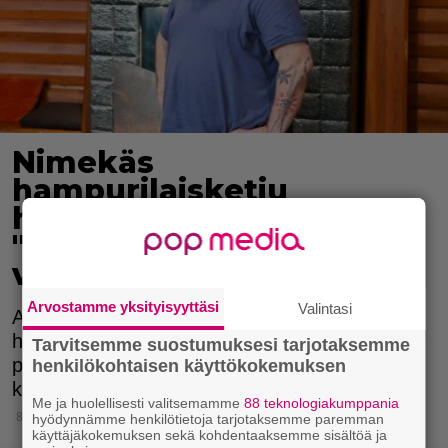
Nimekäs
hampurilaisketju
hakeutui konkurssiin:
"Muuta keinoa ei
valitettavasti enää ole"
Arvostamme yksityisyyttäsi
Valintasi
Akseli Herlevi jätti tänään
hampurilaisravintolaketju Naughty Brgr Oy:n
Tarvitsemme suostumuksesi tarjotaksemme
puolesta konkurssihakemuksen Helsingin
henkilökohtaisen käyttökokemuksen
käräjäoikeuteen.
Me ja huolellisesti valitsemamme
88 teknologiakumppania
8.1.2025 11:55
hyödynnämme henkilötietoja tarjotaksemme paremman
käyttäjäkokemuksen sekä kohdentaaksemme sisältöä ja