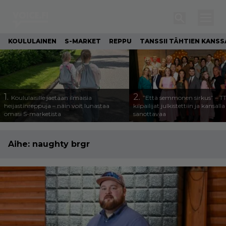
KOULULAINEN
S-MARKET
REPPU
TANSSII TÄHTIEN KANSS
1.
2.
Koululaisille jaetaan ilmaisia
”Että semmonen sirkus” – T
heijastinreppuja – näin voit lunastaa
kilpailijat julkistettiin ja kansall
omasi S-marketista
sanottavaa
Aihe:
naughty brgr