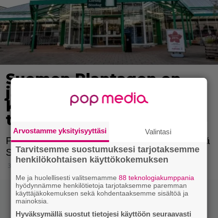
Suomen Plantagen on
jättänyt
konkurssihakemuksen,
tiedottaa Kauppalehti
Arvostamme yksityisyyttäsi
Valintasi
Plantagen-konsernilla on kymmenen myymälää
Tarvitsemme suostumuksesi tarjotaksemme
Suomessa.
henkilökohtaisen käyttökokemuksen
30.9.2024 11:45
Me ja huolellisesti valitsemamme
88 teknologiakumppania
hyödynnämme henkilötietoja tarjotaksemme paremman
käyttäjäkokemuksen sekä kohdentaaksemme sisältöä ja
mainoksia.
Hyväksymällä suostut tietojesi käyttöön seuraavasti