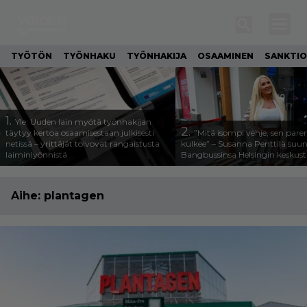
TYÖTÖN
TYÖNHAKU
TYÖNHAKIJA
OSAAMINEN
SANKTIO
1.
Yle: Uuden lain myötä työnhakijan
2.
täytyy kertoa osaamisestaan julkisesti
”Mitä isompi vehje, sen pa
netissä – yrittäjät toivovat rangaistusta
kulkee” – Susanna Penttilä suun
laiminlyönnistä
Bangbussinsa Helsingin keskus
Aihe:
plantagen