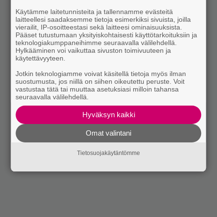
Käytämme laitetunnisteita ja tallennamme evästeitä
laitteellesi saadaksemme tietoja esimerkiksi sivuista, joilla
vierailit, IP-osoitteestasi sekä laitteesi ominaisuuksista.
Pääset tutustumaan yksityiskohtaisesti käyttötarkoituksiin ja
teknologiakumppaneihimme seuraavalla välilehdellä.
Hylkääminen voi vaikuttaa sivuston toimivuuteen ja
käytettävyyteen.
Jotkin teknologiamme voivat käsitellä tietoja myös ilman
suostumusta, jos niillä on siihen oikeutettu peruste. Voit
vastustaa tätä tai muuttaa asetuksiasi milloin tahansa
seuraavalla välilehdellä.
Hyväksyn kaikki
Omat valintani
Tietosuojakäytäntömme