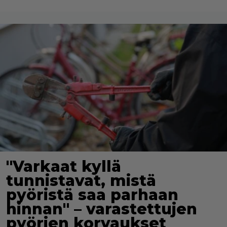
"Varkaat kyllä
tunnistavat, mistä
pyöristä saa parhaan
hinnan" – varastettujen
pyörien korvaukset