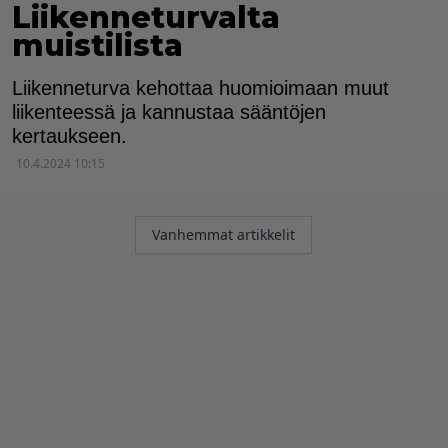
Liikenneturvalta
muistilista
Liikenneturva kehottaa huomioimaan muut
liikenteessä ja kannustaa sääntöjen
kertaukseen.
10.4.2024 10:15
Artikkelien
Vanhemmat artikkelit
selaus