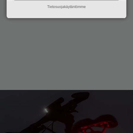
Tietosuojakäytäntömme