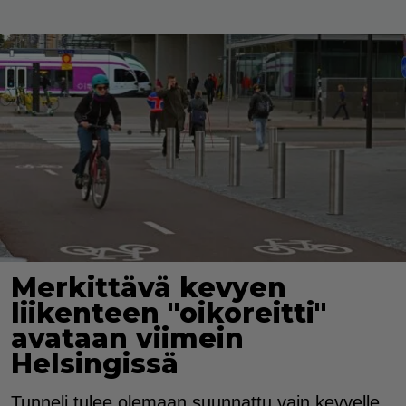
Merkittävä kevyen
liikenteen "oikoreitti"
avataan viimein
Helsingissä
Tunneli tulee olemaan suunnattu vain kevyelle