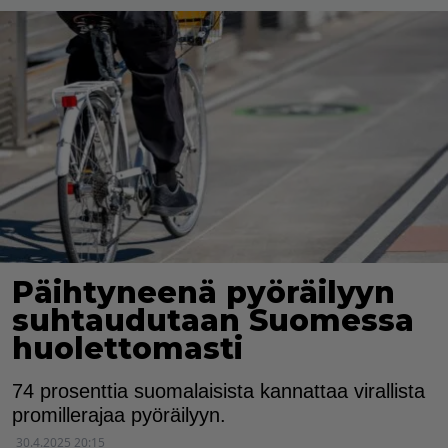
Päihtyneenä pyöräilyyn
suhtaudutaan Suomessa
huolettomasti
74 prosenttia suomalaisista kannattaa virallista
promillerajaa pyöräilyyn.
30.4.2025 20:15