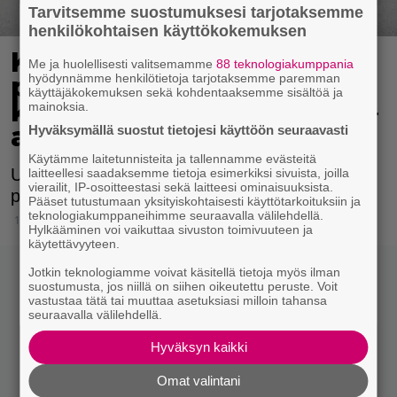
Tarvitsemme suostumuksesi tarjotaksemme
henkilökohtaisen käyttökokemuksen
Kaupunkipyörät voivat
Me ja huolellisesti valitsemamme
88 teknologiakumppania
hyödynnämme henkilötietoja tarjotaksemme paremman
pian saada monen
käyttäjäkokemuksen sekä kohdentaaksemme sisältöä ja
kaipaaman uudistuksen –
mainoksia.
asia käsittelyssä
Hyväksymällä suostut tietojesi käyttöön seuraavasti
Käytämme laitetunnisteita ja tallennamme evästeitä
Uudistus palvelisi pyöräilijöitä entistäkin
laitteellesi saadaksemme tietoja esimerkiksi sivuista, joilla
vierailit, IP-osoitteestasi sekä laitteesi ominaisuuksista.
paremmin.
Pääset tutustumaan yksityiskohtaisesti käyttötarkoituksiin ja
teknologiakumppaneihimme seuraavalla välilehdellä.
11.9.2024 20:15
Hylkääminen voi vaikuttaa sivuston toimivuuteen ja
käytettävyyteen.
Jotkin teknologiamme voivat käsitellä tietoja myös ilman
suostumusta, jos niillä on siihen oikeutettu peruste. Voit
vastustaa tätä tai muuttaa asetuksiasi milloin tahansa
seuraavalla välilehdellä.
Hyväksyn kaikki
Omat valintani