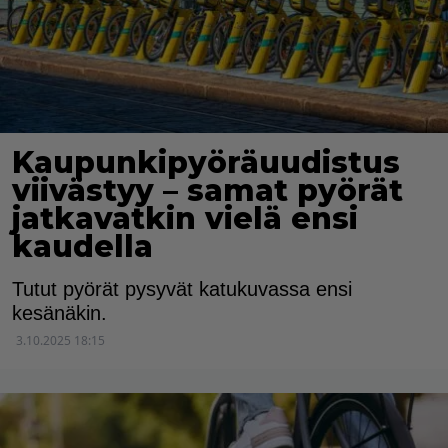
Kaupunkipyöräuudistus
viivästyy – samat pyörät
jatkavatkin vielä ensi
kaudella
Tutut pyörät pysyvät katukuvassa ensi
kesänäkin.
3.10.2025 18:15