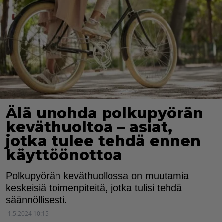
Älä unohda polkupyörän
keväthuoltoa – asiat,
jotka tulee tehdä ennen
käyttöönottoa
Polkupyörän keväthuollossa on muutamia
keskeisiä toimenpiteitä, jotka tulisi tehdä
säännöllisesti.
1.5.2024 10:15