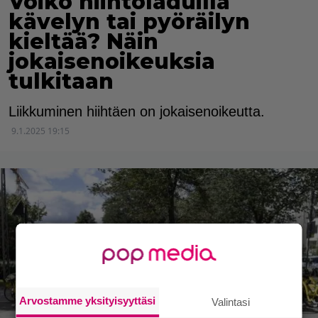
Voiko hiihtoladuilla
kävelyn tai pyöräilyn
kieltää? Näin
jokaisenoikeuksia
tulkitaan
Liikkuminen hiihtäen on jokaisenoikeutta.
9.1.2025 19:15
Arvostamme yksityisyyttäsi
Valintasi