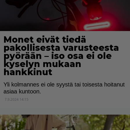
Monet eivät tiedä
pakollisesta varusteesta
pyörään – iso osa ei ole
kyselyn mukaan
hankkinut
Yli kolmannes ei ole syystä tai toisesta hoitanut
asiaa kuntoon.
7.9.2024 14:15