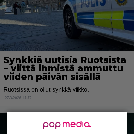
Synkkiä uutisia Ruotsista
– viittä ihmistä ammuttu
viiden päivän sisällä
Ruotsissa on ollut synkkä viikko.
27.3.2026 14:57