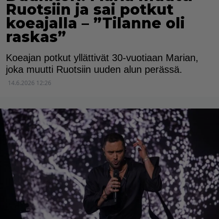
Ruotsiin ja sai potkut
koeajalla – ”Tilanne oli
raskas”
Koeajan potkut yllättivät 30-vuotiaan Marian,
joka muutti Ruotsiin uuden alun perässä.
14.6.2026 12:26