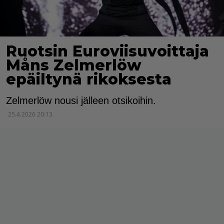
Ruotsin Euroviisuvoittaja
Måns Zelmerlöw
epäiltynä rikoksesta
Zelmerlöw nousi jälleen otsikoihin.
25.4.2026 20:13