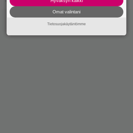
Hyväksyn kaikki
13.1.2026 11:35
Omat valintani
Tietosuojakäytäntömme