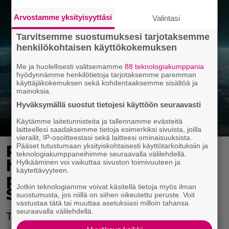
Arvostamme yksityisyyttäsi
Valintasi
Tarvitsemme suostumuksesi tarjotaksemme
henkilökohtaisen käyttökokemuksen
Me ja huolellisesti valitsemamme
88 teknologiakumppania
hyödynnämme henkilötietoja tarjotaksemme paremman
käyttäjäkokemuksen sekä kohdentaaksemme sisältöä ja
mainoksia.
Hyväksymällä suostut tietojesi käyttöön seuraavasti
Käytämme laitetunnisteita ja tallennamme evästeitä
laitteellesi saadaksemme tietoja esimerkiksi sivuista, joilla
vierailit, IP-osoitteestasi sekä laitteesi ominaisuuksista.
Pääset tutustumaan yksityiskohtaisesti käyttötarkoituksiin ja
Ruotsalaiset tekivät
teknologiakumppaneihimme seuraavalla välilehdellä.
huipputeknologisen
Hylkääminen voi vaikuttaa sivuston toimivuuteen ja
käytettävyyteen.
puolustushankinnan
Jotkin teknologiamme voivat käsitellä tietoja myös ilman
Suomesta
suostumusta, jos niillä on siihen oikeutettu peruste. Voit
vastustaa tätä tai muuttaa asetuksiasi milloin tahansa
seuraavalla välilehdellä.
Tämä järjestelmä toimii, satoi tai paistoi.