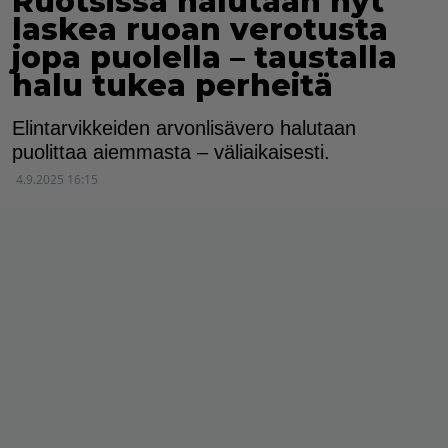
Ruotsissa halutaan nyt
laskea ruoan verotusta
jopa puolella – taustalla
halu tukea perheitä
Elintarvikkeiden arvonlisävero halutaan
puolittaa aiemmasta – väliaikaisesti.
4.9.2025 16:15