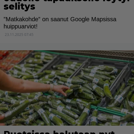
selitys
”Matkakohde” on saanut Google Mapsissa
huippuarviot!
23.11.2025 07:45