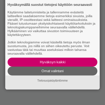
Hyväksymällä suostut tietojesi käyttöön seuraavasti
Käytämme laitetunnisteita ja tallennamme evästeitä
laitteellesi saadaksemme tietoja esimerkiksi sivuista, joilla
vierailit, IP-osoitteestasi sekä laitteesi ominaisuuksista.
Pääset tutustumaan yksityiskohtaisesti käyttötarkoituksiin ja
teknologiakumppaneihimme seuraavalla välilehdellä.
Hylkääminen voi vaikuttaa sivuston toimivuuteen ja
käytettävyyteen.
Jotkin teknologiamme voivat käsitellä tietoja myös ilman
suostumusta, jos niillä on siihen oikeutettu peruste. Voit
vastustaa tätä tai muuttaa asetuksiasi milloin tahansa
seuraavalla välilehdellä.
Hyväksyn kaikki
Omat valintani
Tietosuojakäytäntömme