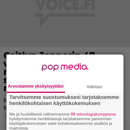
Caitlyn Jennerin 47
vuotta nuorempi Sophia-
rakas avautuu parin
suhteesta – ei sanoisi
romanttiseksi
Arvostamme yksityisyyttäsi
Valintasi
Tarvitsemme suostumuksesi tarjotaksemme
Nainen on kertonut asiasta
henkilökohtaisen käyttökokemuksen
televisiohaastattelussa.
Me ja huolellisesti valitsemamme
88 teknologiakumppania
4.10.2018 18:15
hyödynnämme henkilötietoja tarjotaksemme paremman
käyttäjäkokemuksen sekä kohdentaaksemme sisältöä ja
mainoksia.