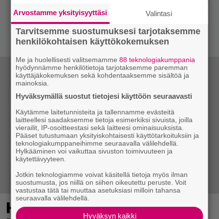
Arvostamme yksityisyyttäsi
Valintasi
Tarvitsemme suostumuksesi tarjotaksemme
henkilökohtaisen käyttökokemuksen
Me ja huolellisesti valitsemamme
88 teknologiakumppania
hyödynnämme henkilötietoja tarjotaksemme paremman
käyttäjäkokemuksen sekä kohdentaaksemme sisältöä ja
mainoksia.
Hyväksymällä suostut tietojesi käyttöön seuraavasti
Käytämme laitetunnisteita ja tallennamme evästeitä
laitteellesi saadaksemme tietoja esimerkiksi sivuista, joilla
vierailit, IP-osoitteestasi sekä laitteesi ominaisuuksista.
Pääset tutustumaan yksityiskohtaisesti käyttötarkoituksiin ja
teknologiakumppaneihimme seuraavalla välilehdellä.
Hylkääminen voi vaikuttaa sivuston toimivuuteen ja
käytettävyyteen.
Jotkin teknologiamme voivat käsitellä tietoja myös ilman
suostumusta, jos niillä on siihen oikeutettu peruste. Voit
vastustaa tätä tai muuttaa asetuksiasi milloin tahansa
seuraavalla välilehdellä.
Haluatko karistaa
Hyväksyn kaikki