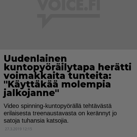
Uudenlainen
kuntopyöräilytapa herätti
voimakkaita tunteita:
"Käyttäkää molempia
jalkojanne"
Video spinning-kuntopyörällä tehtävästä
erilaisesta treenaustavasta on kerännyt jo
satoja tuhansia katsojia.
27.3.2019 12:15