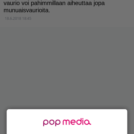
vaurio voi pahimmillaan aiheuttaa jopa
munuaisvaurioita.
18.6.2018 18:45